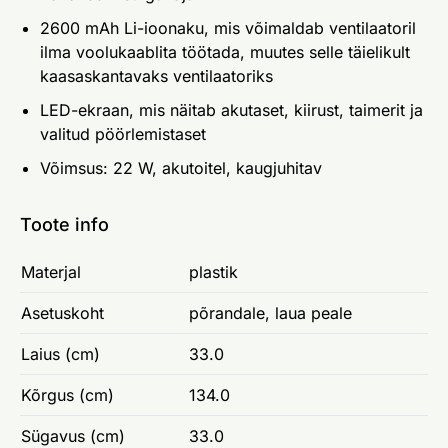
2600 mAh Li-ioonaku, mis võimaldab ventilaatoril
ilma voolukaablita töötada, muutes selle täielikult
kaasaskantavaks ventilaatoriks
LED-ekraan, mis näitab akutaset, kiirust, taimerit ja
valitud pöörlemistaset
Võimsus: 22 W, akutoitel, kaugjuhitav
Toote info
Materjal
plastik
Asetuskoht
põrandale, laua peale
Laius (cm)
33.0
Kõrgus (cm)
134.0
Sügavus (cm)
33.0