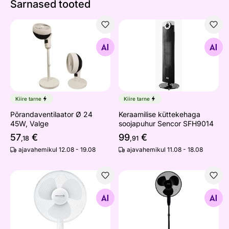
Sarnased tooted
Põrandaventilaator Ø 24 45W, Valge
Keraamilise küttekehaga so
Otsi sarnaseid
Otsi sarnaseid
Kiire tarne
Kiire tarne
Põrandaventilaator Ø 24
Keraamilise küttekehaga
45W, Valge
soojapuhur Sencor SFH9014
57
€
99
€
,18
,91
ajavahemikul 12.08 - 19.08
ajavahemikul 11.08 - 18.08
Lauaventilaator Sencor 40 cm SFE4037WH
Põrandaventilaator Sencor
Otsi sarnaseid
Otsi sarnaseid