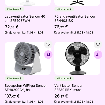
Kiire tarne
Kiire tarne
Lauaventilaator Sencor 40
Põrandaventilaator Sencor
cm SFE4037WH
SFN4031BK
32
€
76
€
,53
,22
ajavahemikul 11.08 - 18.08
ajavahemikul 11.08 - 18.08
Soojapuhur WiFi-ga Sencor SFH9200GY, hall
Ventilaator Sencor SFE3011B
Otsi sarnaseid
Otsi sarnaseid
Kiire tarne
Kiire tarne
Soojapuhur WiFi-ga Sencor
Ventilaator Sencor
SFH9200GY, hall
SFE3011BK, must
137
€
26
€
,07
,87
ajavahemikul 11.08 - 18.08
ajavahemikul 11.08 - 18.08