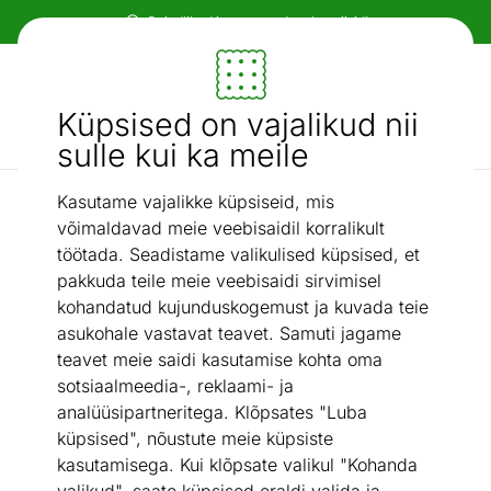
Paindlikud ja mugavad makseviisid!
Mööbel ja sisustus - ON24
Küpsised on vajalikud nii
Otsi...
AI otsing
sulle kui ka meile
Kasutame vajalikke küpsiseid, mis
Ventilaatorid
Ventilaator Cecotec EnergySilence 2600 Sunflower, Ø 33
võimaldavad meie veebisaidil korralikult
/
cm, valge
töötada. Seadistame valikulised küpsised, et
pakkuda teile meie veebisaidi sirvimisel
kohandatud kujunduskogemust ja kuvada teie
asukohale vastavat teavet. Samuti jagame
teavet meie saidi kasutamise kohta oma
sotsiaalmeedia-, reklaami- ja
analüüsipartneritega. Klõpsates "Luba
küpsised", nõustute meie küpsiste
kasutamisega. Kui klõpsate valikul "Kohanda