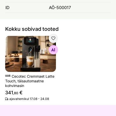
ID
AÖ-500017
Kokku sobivad tooted
Cecotec Cremmaet Latte Touch, täisautomaatne kohvima
Otsi sarnaseid
UUS
Cecotec Cremmaet Latte
Touch, täisautomaatne
kohvimasin
341
€
,80
ajavahemikul 17.08 - 24.08