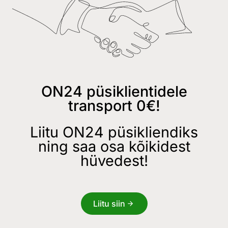
ON24 püsiklientidele
transport 0€!
Liitu ON24 püsikliendiks
ning saa osa kõikidest
hüvedest!
Liitu siin