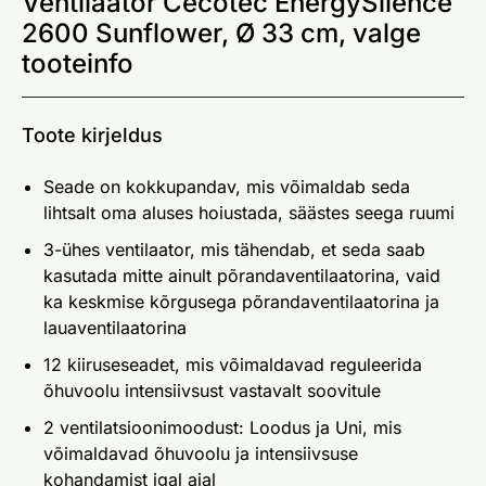
Ventilaator Cecotec EnergySilence
2600 Sunflower, Ø 33 cm, valge
tooteinfo
Toote kirjeldus
Seade on kokkupandav, mis võimaldab seda
lihtsalt oma aluses hoiustada, säästes seega ruumi
3-ühes ventilaator, mis tähendab, et seda saab
kasutada mitte ainult põrandaventilaatorina, vaid
ka keskmise kõrgusega põrandaventilaatorina ja
lauaventilaatorina
12 kiiruseseadet, mis võimaldavad reguleerida
õhuvoolu intensiivsust vastavalt soovitule
2 ventilatsioonimoodust: Loodus ja Uni, mis
võimaldavad õhuvoolu ja intensiivsuse
kohandamist igal ajal