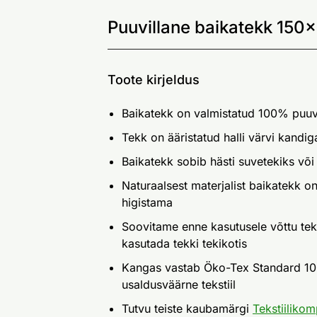
Puuvillane baikatekk 150
Toote kirjeldus
Baikatekk on valmistatud 100% puuvi
Tekk on ääristatud halli värvi kandig
Baikatekk sobib hästi suvetekiks või 
Naturaalsest materjalist baikatekk o
higistama
Soovitame enne kasutusele võttu tekk
kasutada tekki tekikotis
Kangas vastab Öko-Tex Standard 100 
usaldusväärne tekstiil
Tutvu teiste kaubamärgi
Tekstiilikom