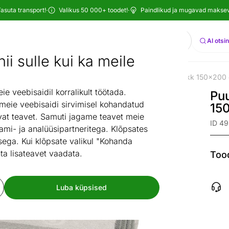
asuta transport!
·
Valikus 50 000+ toodet!
·
Paindlikud ja mugavad maksevi
Otsi
AI otsi
ii sulle kui ka meile
ba
Voodikatted ja padjad
Pleedid
Puuvillane baikatekk 150x200
/
/
/
 veebisaidil korralikult töötada.
Puu
 meie veebisaidi sirvimisel kohandatud
15
at teavet. Samuti jagame teavet meie
ID 4
ami- ja analüüsipartneritega. Klõpsates
ega. Kui klõpsate valikul "Kohanda
ta lisateavet vaadata.
Tood
Luba küpsised