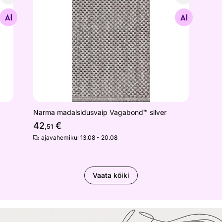
üüriga beež
Narma madalsidusvaip Vagabond™ silver
Otsi sarnaseid
Narma madalsidusvaip Vagabond™ silver
42
€
,51
ajavahemikul 13.08 - 20.08
Vaata kõiki