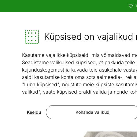
T
Kataloog
Mööbel ja sisustus - ON24
Küpsised on vajalikud n
Magamistu
Kasutame vajalikke küpsiseid, mis võimaldavad meie
Seadistame valikulised küpsised, et pakkuda teile
kujunduskogemust ja kuvada teie asukohale vastav
saidi kasutamise kohta oma sotsiaalmeedia-, rekla
"Luba küpsised", nõustute meie küpsiste kasutamis
valikud", saate küpsised eraldi valida ja nende koh
Keeldu
Kohanda valikud