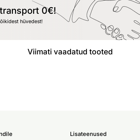
transport 0€!
kõikidest hüvedest!
Viimati vaadatud tooted
ndile
Lisateenused