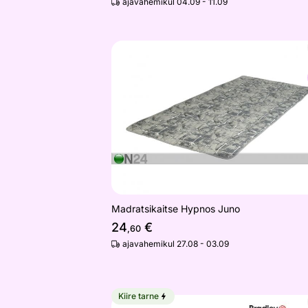
ajavahemikul 04.09 - 11.09
Madratsikaitse Hypnos Juno
Otsi sarnaseid
Madratsikaitse Hypnos Juno
24
€
,60
ajavahemikul 27.08 - 03.09
Kiire tarne