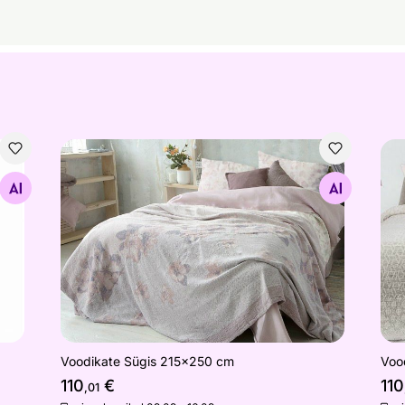
Voodikate Sügis 215x250 cm
Voo
Otsi sarnaseid
Voodikate Sügis 215x250 cm
Voo
110
€
110
,01