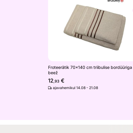
Froteerätik 70x140 cm triibulise bord
Otsi sarnaseid
Froteerätik 70x140 cm triibulise bordüüriga
beež
12
€
,93
ajavahemikul 14.08 - 21.08