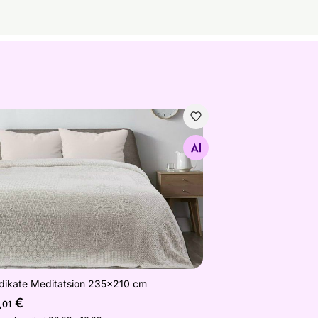
dikate Meditatsion 235x210 cm
Otsi sarnaseid
dikate Meditatsion 235x210 cm
€
,01