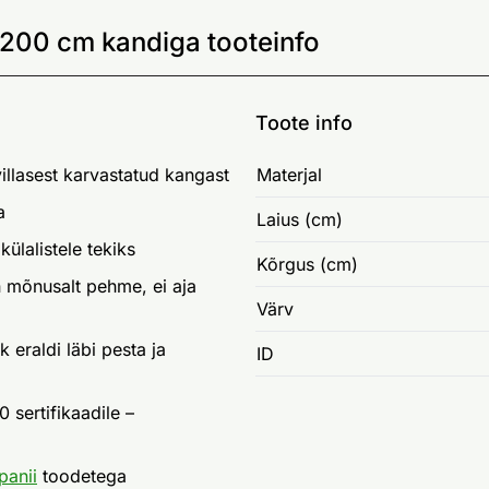
x200 cm kandiga tooteinfo
Toote info
llasest karvastatud kangast
Materjal
a
Laius (cm)
külalistele tekiks
Kõrgus (cm)
n mõnusalt pehme, ei aja
Värv
 eraldi läbi pesta ja
ID
sertifikaadile –
panii
toodetega