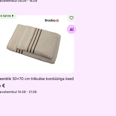
javahemikul 09.09 - 16.09
re tarne
cm
teerätik 50x70 cm triibulise bordüüriga beež
Otsi sarnaseid
eerätik 50x70 cm triibulise bordüüriga beež
€
0
javahemikul 14.08 - 21.08