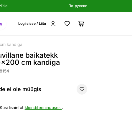
isid!
По-русски
ng
Logi sisse / Liitu
 cm kandiga
villane baikatekk
0x200 cm kandiga
98154
e ei ole müügis
Küsi lisainfot
klienditeenindusest
.