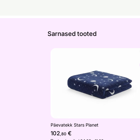
Sarnased tooted
Päevatekk Stars Planet
Otsi sarnaseid
Päevatekk Stars Planet
102
€
,80