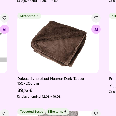
ajavahemikul 09.09 - 16.09
a
Kiire tarne
Kii
Dekoratiivne pleed Heaven Dark Taupe 150x200 
Fro
Otsi sarnaseid
Dekoratiivne pleed Heaven Dark Taupe
Frot
150x200 cm
7
,5
89
€
,70
a
ajavahemikul 12.08 - 19.08
Toodetud Eestis
Kiire tarne