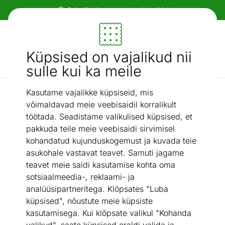
Paindlikud ja mugavad makseviisid!
Mööbel ja sisustus - ON24
Küpsised on vajalikud nii
Otsi...
AI otsing
sulle kui ka meile
Kasutame vajalikke küpsiseid, mis
Kirjutuslauad
Kirjutuslaud Emmik
/
võimaldavad meie veebisaidil korralikult
töötada. Seadistame valikulised küpsised, et
pakkuda teile meie veebisaidi sirvimisel
kohandatud kujunduskogemust ja kuvada teie
asukohale vastavat teavet. Samuti jagame
teavet meie saidi kasutamise kohta oma
sotsiaalmeedia-, reklaami- ja
analüüsipartneritega. Klõpsates "Luba
küpsised", nõustute meie küpsiste
kasutamisega. Kui klõpsate valikul "Kohanda