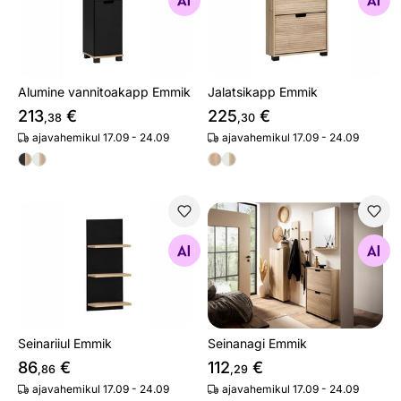
Otsi sarnaseid
Otsi sarnaseid
Alumine vannitoakapp Emmik
Jalatsikapp Emmik
213
€
225
€
,38
,30
ajavahemikul 17.09 - 24.09
ajavahemikul 17.09 - 24.09
Seinariiul Emmik
Seinanagi Emmik
Otsi sarnaseid
Otsi sarnaseid
Seinariiul Emmik
Seinanagi Emmik
86
€
112
€
,86
,29
ajavahemikul 17.09 - 24.09
ajavahemikul 17.09 - 24.09