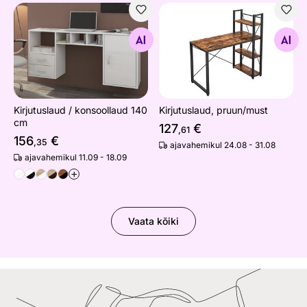
Kirjutuslaud / konsoollaud 140 cm
Kirjutuslaud, pruun/must
Otsi sarnaseid
Otsi sarnaseid
Kirjutuslaud / konsoollaud 140
Kirjutuslaud, pruun/must
cm
127
€
,61
156
€
,35
ajavahemikul 24.08 - 31.08
ajavahemikul 11.09 - 18.09
+
Vaata kõiki