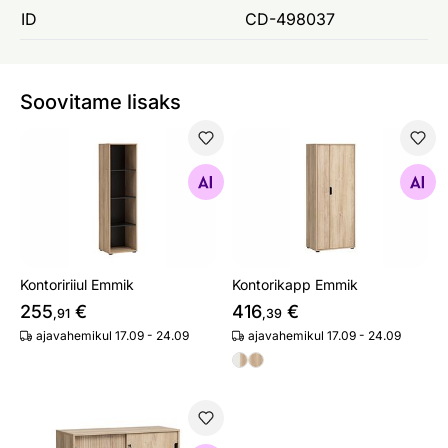
ID
CD-498037
Soovitame lisaks
Kontoririiul Emmik
Kontorikapp Emmik
Otsi sarnaseid
Otsi sarnaseid
Kontoririiul Emmik
Kontorikapp Emmik
255
€
416
€
,91
,39
ajavahemikul 17.09 - 24.09
ajavahemikul 17.09 - 24.09
Kontorikapp Emmik