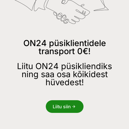
ON24 püsiklientidele
transport 0€!
Liitu ON24 püsikliendiks
ning saa osa kõikidest
hüvedest!
Liitu siin