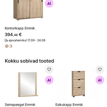
Otsi sarnaseid
Kontorikapp Emmik
394
€
,49
ajavahemikul 17.09 - 24.09
Kokku sobivad tooted
Seinapeegel Emmik
Esikukapp Emmik
Otsi sarnaseid
Otsi sarnaseid
Seinapeegel Emmik
Esikukapp Emmik