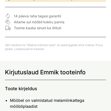
14 päeva raha tagasi garantii
Aitame sul mööbli kokku panna
Toome kauba sinuni ka õhtuti
Vali ostukorvis "Maksa kolmes osas" ja saad jagada oma makse 3 kuu
peale. Lisatasusid ei kaasne.
Kirjutuslaud Emmik tooteinfo
Toote kirjeldus
Mööbel on valmistatud melamiinkattega
mööbliplaadist