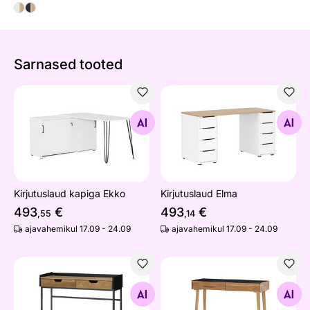
Sarnased tooted
Kirjutuslaud kapiga Ekko
Kirjutuslaud Elma
Otsi sarnaseid
Otsi sarnaseid
Kirjutuslaud kapiga Ekko
Kirjutuslaud Elma
493
€
493
€
,55
,14
ajavahemikul 17.09 - 24.09
ajavahemikul 17.09 - 24.09
Kirjutuslaud Calama
Kirjutuslaud Nata
Otsi sarnaseid
Otsi sarnaseid