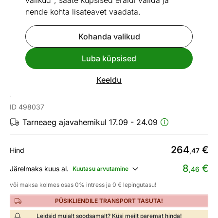
valikud", saate küpsised eraldi valida ja
nende kohta lisateavet vaadata.
Kohanda valikud
Go to slide 1
Go to slide 2
Go to slide 3
Luba küpsised
Mõõtmed
Vaata sarnaseid
Keeldu
Kirjutuslaud Emmik
ID 498037
Tarneaeg ajavahemikul 17.09 - 24.09
264
€
Hind
,47
8
€
Järelmaks kuus al.
Kuutasu arvutamine
,46
või maksa kolmes osas 0% intress ja 0 € lepingutasu!
PÜSIKLIENDILE TRANSPORT TASUTA!
Leidsid mujalt soodsamalt? Küsi meilt paremat hinda!