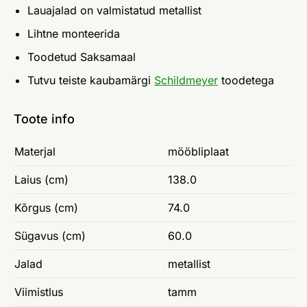
Lauajalad on valmistatud metallist
Lihtne monteerida
Toodetud Saksamaal
Tutvu teiste kaubamärgi
Schildmeyer
toodetega
Toote info
Materjal
mööbliplaat
Laius (cm)
138.0
Kõrgus (cm)
74.0
Sügavus (cm)
60.0
Jalad
metallist
Viimistlus
tamm