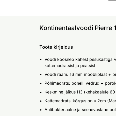
Kontinentaalvoodi Pierre
Toote kirjeldus
Voodi koosneb kahest pesukastiga v
kattemadratsist ja peatsist
Voodi raam: 16 mm mööbliplaat + pu
Põhimadrats: bonelli vedrud + porol
Keskmine jäikus H3 (kehakaalule 60
Kattemadratsi kõrgus on u.2cm (Ma
Antibakteriaalne ja seenevastane po