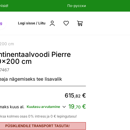
isid!
По-русски
ng
Logi sisse / Liitu
x200 cm
tinentaalvoodi Pierre
0x200 cm
97467
eaja nägemiseks tee lisavalik
615
€
,82
19
€
maks kuus al.
Kuutasu arvutamine
,70
ksa kolmes osas 0% intress ja 0 € lepingutasu!
PÜSIKLIENDILE TRANSPORT TASUTA!