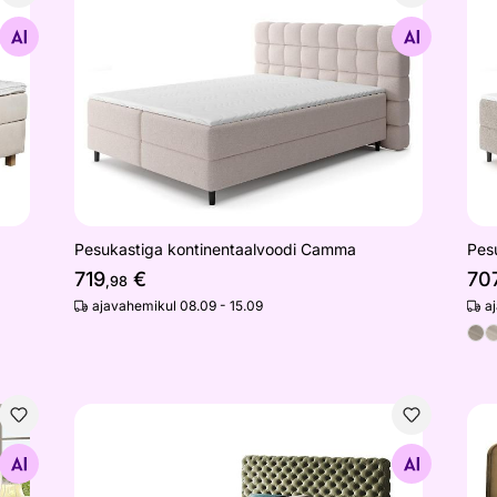
Pesukastiga kontinentaalvoodi Camma
Pes
Otsi sarnaseid
Pesukastiga kontinentaalvoodi Camma
Pes
719
€
70
,98
ajavahemikul 08.09 - 15.09
a
Kontinentaalvoodi Maryland
Kon
Otsi sarnaseid