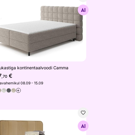
ukastiga kontinentaalvoodi Camma
Otsi sarnaseid
ukastiga kontinentaalvoodi Camma
7
€
,70
javahemikul 08.09 - 15.09
+
tinentaalvoodi Fly
Otsi sarnaseid