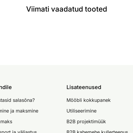
Viimati vaadatud tooted
ndile
Lisateenused
tasid salasõna?
Mööbli kokkupanek
imine ja maksmine
Utiliseerimine
lmaks
B2B projektimüük
sport ja väljastus
B2B kahemehe kullerteenus