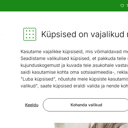
T
Kataloog
Mööbel ja sisustus - ON24
Küpsised on vajalikud n
Magam
Kasutame vajalikke küpsiseid, mis võimaldavad meie
Seadistame valikulised küpsised, et pakkuda teile
kujunduskogemust ja kuvada teie asukohale vastav
saidi kasutamise kohta oma sotsiaalmeedia-, rekla
"Luba küpsised", nõustute meie küpsiste kasutamis
valikud", saate küpsised eraldi valida ja nende koh
Keeldu
Kohanda valikud