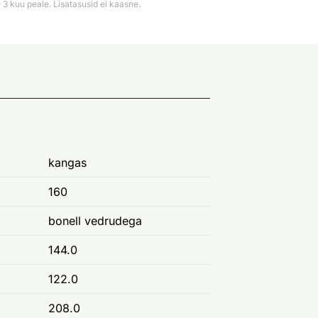
3 kuu peale. Lisatasusid ei kaasne.
kangas
160
bonell vedrudega
144.0
122.0
208.0