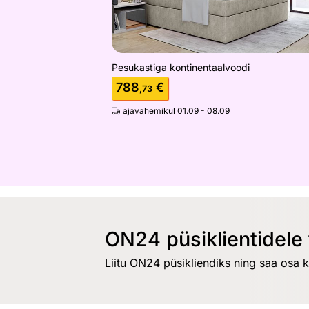
Pesukastiga kontinentaalvoodi
788
€
,73
ajavahemikul 01.09 - 08.09
ON24 püsiklientidele 
Liitu ON24 püsikliendiks ning saa osa 