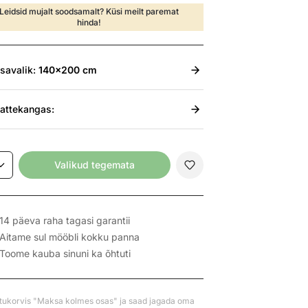
Leidsid mujalt soodsamalt? Küsi meilt paremat
hinda!
isavalik:
140x200 cm
attekangas:
Valikud tegemata
14 päeva raha tagasi garantii
Aitame sul mööbli kokku panna
Toome kauba sinuni ka õhtuti
stukorvis "Maksa kolmes osas" ja saad jagada oma