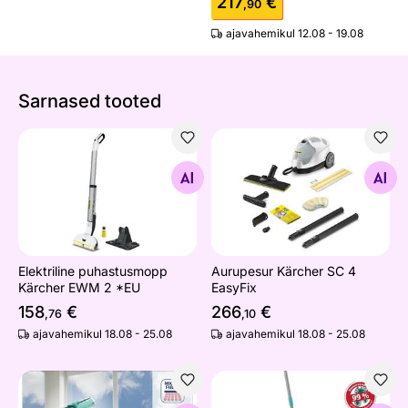
217
€
,90
ajavahemikul 12.08 - 19.08
Sarnased tooted
Elektriline puhastusmopp Kärcher EWM 2 *EU
Aurupesur Kärcher SC 4 Eas
Otsi sarnaseid
Otsi sarnaseid
Elektriline puhastusmopp
Aurupesur Kärcher SC 4
Kärcher EWM 2 *EU
EasyFix
158
€
266
€
,76
,10
ajavahemikul 18.08 - 25.08
ajavahemikul 18.08 - 25.08
Aknapesija Leifheit Wet&Dry teleskoopvarrega
Põrandapesija Lefheit Proxi 