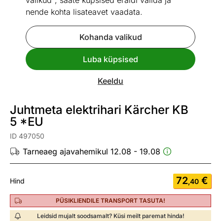
valikud", saate küpsised eraldi valida ja
nende kohta lisateavet vaadata.
Kohanda valikud
Go to slide 1
Go to slide 2
Go to slide 3
Go to slide 4
Luba küpsised
Mõõtmed
Vaata sarnaseid
Keeldu
Kiire tarne
Juhtmeta elektrihari Kärcher KB
5 *EU
ID 497050
Tarneaeg ajavahemikul 12.08 - 19.08
72
€
Hind
,40
PÜSIKLIENDILE TRANSPORT TASUTA!
Leidsid mujalt soodsamalt? Küsi meilt paremat hinda!