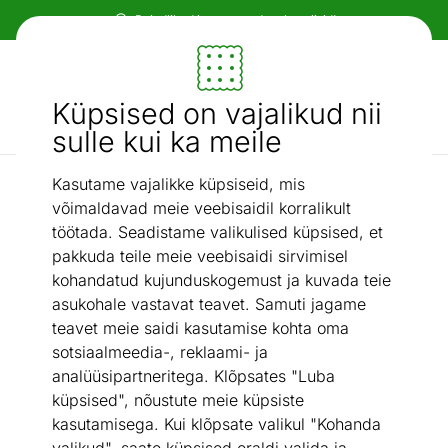
Paindlikud ja mugavad makseviisid!
Mööbel ja sisustus - ON24
Küpsised on vajalikud nii
Otsi...
AI otsing
sulle kui ka meile
Kasutame vajalikke küpsiseid, mis
Harjad
Juhtmeta elektrihari Kärcher KB 5 *EU
/
võimaldavad meie veebisaidil korralikult
töötada. Seadistame valikulised küpsised, et
pakkuda teile meie veebisaidi sirvimisel
kohandatud kujunduskogemust ja kuvada teie
asukohale vastavat teavet. Samuti jagame
teavet meie saidi kasutamise kohta oma
sotsiaalmeedia-, reklaami- ja
analüüsipartneritega. Klõpsates "Luba
küpsised", nõustute meie küpsiste
kasutamisega. Kui klõpsate valikul "Kohanda