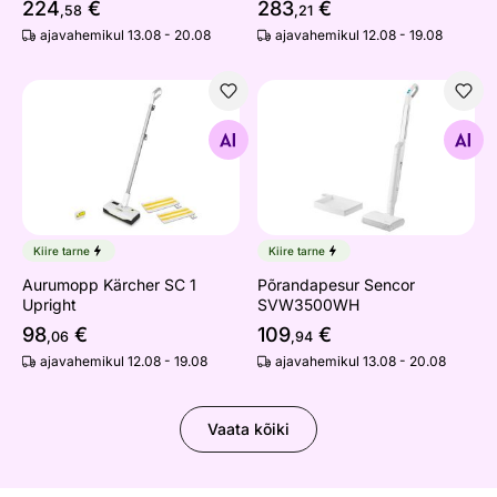
224
€
283
€
,58
,21
ajavahemikul 13.08 - 20.08
ajavahemikul 12.08 - 19.08
Aurumopp Kärcher SC 1 Upright
Põrandapesur Sencor SVW
Otsi sarnaseid
Otsi sarnaseid
Kiire tarne
Kiire tarne
Aurumopp Kärcher SC 1
Põrandapesur Sencor
Upright
SVW3500WH
98
€
109
€
,06
,94
ajavahemikul 12.08 - 19.08
ajavahemikul 13.08 - 20.08
Vaata kõiki