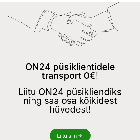
ON24 püsiklientidele
transport 0€!
Liitu ON24 püsikliendiks
ning saa osa kõikidest
hüvedest!
Liitu siin