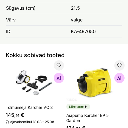
Sügavus (cm)
21.5
Värv
valge
ID
KÄ-497050
Kokku sobivad tooted
Tolmuimeja Kärcher VC 3
Aiapump Kärcher BP 5 Gard
Otsi sarnaseid
Otsi sarnaseid
Tolmuimeja Kärcher VC 3
Kiire tarne
145
€
Aiapump Kärcher BP 5
,91
Garden
ajavahemikul 18.08 - 25.08