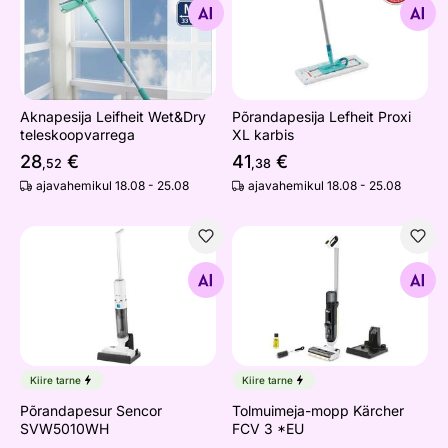
Otsi sarnaseid
Otsi sarnaseid
Aknapesija Leifheit Wet&Dry
Põrandapesija Lefheit Proxi
teleskoopvarrega
XL karbis
28
€
41
€
,52
,38
ajavahemikul 18.08 - 25.08
ajavahemikul 18.08 - 25.08
Põrandapesur Sencor SVW5010WH
Tolmuimeja-mopp Kärcher 
Otsi sarnaseid
Otsi sarnaseid
Kiire tarne
Kiire tarne
Põrandapesur Sencor
Tolmuimeja-mopp Kärcher
SVW5010WH
FCV 3 *EU