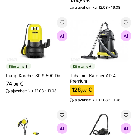
134
€
,53
ajavahemikul 12.08 - 19.08
Pump Kärcher SP 9.500 Dirt
Tuhaimur Kärcher AD 4 Pre
Otsi sarnaseid
Otsi sarnaseid
Kiire tarne
Kiire tarne
Pump Kärcher SP 9.500 Dirt
Tuhaimur Kärcher AD 4
Premium
74
€
,08
126
€
,67
ajavahemikul 12.08 - 19.08
ajavahemikul 12.08 - 19.08
Tünnipumba komplekt Kärcher BP 1 Barrel Set
Tekstiilipesur Kärcher SE 5
Otsi sarnaseid
Otsi sarnaseid