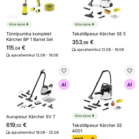
Kiire tarne
Kiire tarne
Tünnipumba komplekt
Tekstiilipesur Kärcher SE 5
Kärcher BP 1 Barrel Set
353
€
,96
115
€
,04
ajavahemikul 12.08 - 19.08
ajavahemikul 12.08 - 19.08
Aurupesur Kärcher SV 7
Tekstiilipesur Kärcher SE 40
Otsi sarnaseid
Otsi sarnaseid
Aurupesur Kärcher SV 7
Kiire tarne
619
€
Tekstiilipesur Kärcher SE
,02
4001
ajavahemikul 18.08 - 25.08