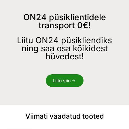
ON24 püsiklientidele
transport 0€!
Liitu ON24 püsikliendiks
ning saa osa kõikidest
hüvedest!
Liitu siin
Viimati vaadatud tooted