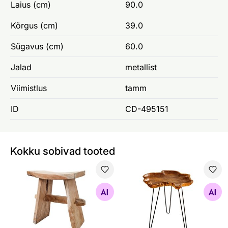
Laius (cm)
90.0
Kõrgus (cm)
39.0
Sügavus (cm)
60.0
Jalad
metallist
Viimistlus
tamm
ID
CD-495151
Kokku sobivad tooted
Pink Zen
Abilaud Wild
Otsi sarnaseid
Otsi sarnaseid