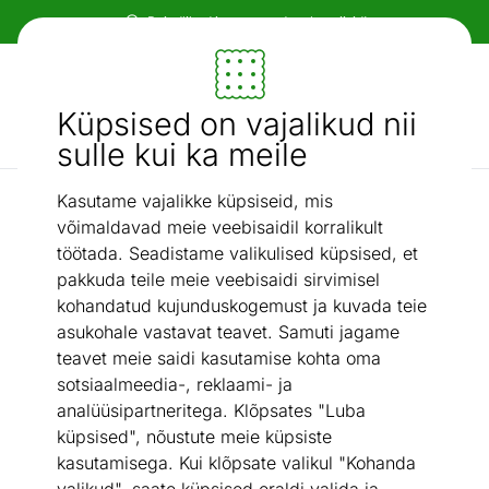
Paindlikud ja mugavad makseviisid!
Mööbel ja sisustus - ON24
Küpsised on vajalikud nii
Otsi...
AI otsing
sulle kui ka meile
Kasutame vajalikke küpsiseid, mis
Kandiline
Diivanilaud Wild
/
võimaldavad meie veebisaidil korralikult
töötada. Seadistame valikulised küpsised, et
pakkuda teile meie veebisaidi sirvimisel
kohandatud kujunduskogemust ja kuvada teie
asukohale vastavat teavet. Samuti jagame
teavet meie saidi kasutamise kohta oma
sotsiaalmeedia-, reklaami- ja
analüüsipartneritega. Klõpsates "Luba
küpsised", nõustute meie küpsiste
kasutamisega. Kui klõpsate valikul "Kohanda