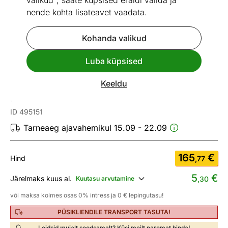
valikud", saate küpsised eraldi valida ja
nende kohta lisateavet vaadata.
Kohanda valikud
Go to slide 1
Go to slide 2
Go to slide 3
Go to slide 4
Go to slide 5
Go to slide 6
Go to slide 7
Go to slide 8
Luba küpsised
Mõõtmed
Vaata sarnaseid
Keeldu
Diivanilaud Wild
ID 495151
Tarneaeg ajavahemikul 15.09 - 22.09
165
€
Hind
,77
5
€
Järelmaks kuus al.
Kuutasu arvutamine
,30
või maksa kolmes osas 0% intress ja 0 € lepingutasu!
PÜSIKLIENDILE TRANSPORT TASUTA!
Leidsid mujalt soodsamalt? Küsi meilt paremat hinda!