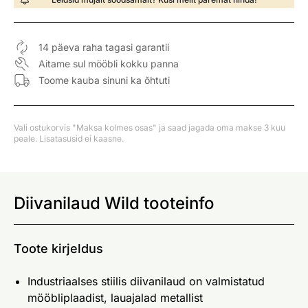
14 päeva raha tagasi garantii
Aitame sul mööbli kokku panna
Toome kauba sinuni ka õhtuti
Vali ostukorvis "Maksa kolmes osas" ja saad jagada oma makse 3 kuu
peale. Lisatasusid ei kaasne.
Diivanilaud Wild tooteinfo
Toote kirjeldus
Industriaalses stiilis diivanilaud on valmistatud
mööbliplaadist, lauajalad metallist