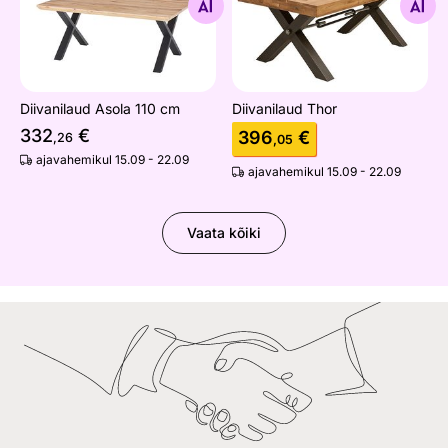
Otsi sarnaseid
Otsi sarnaseid
Diivanilaud Asola 110 cm
Diivanilaud Thor
332
€
396
€
,26
,05
ajavahemikul 15.09 - 22.09
ajavahemikul 15.09 - 22.09
Vaata kõiki