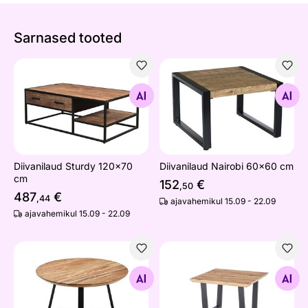
Sarnased tooted
Diivanilaud Sturdy 120x70 cm
Diivanilaud Nairobi 60x60 
Otsi sarnaseid
Otsi sarnaseid
Diivanilaud Sturdy 120x70
Diivanilaud Nairobi 60x60 cm
cm
152
€
,50
487
€
,44
ajavahemikul 15.09 - 22.09
ajavahemikul 15.09 - 22.09
Diivanilaud Safaga
Diivanilaud Asola 70 cm
Otsi sarnaseid
Otsi sarnaseid