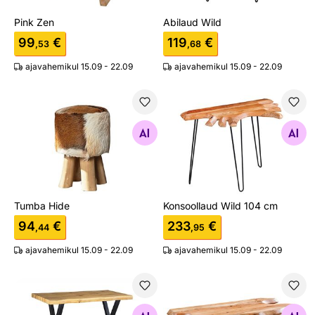
Pink Zen
Abilaud Wild
99
€
119
€
,53
,68
ajavahemikul 15.09 - 22.09
ajavahemikul 15.09 - 22.09
Tumba Hide
Konsoollaud Wild 104 cm
Otsi sarnaseid
Otsi sarnaseid
Tumba Hide
Konsoollaud Wild 104 cm
94
€
233
€
,44
,95
ajavahemikul 15.09 - 22.09
ajavahemikul 15.09 - 22.09
Baarilaud Wild
Diivanilaud Wild 100x41 cm