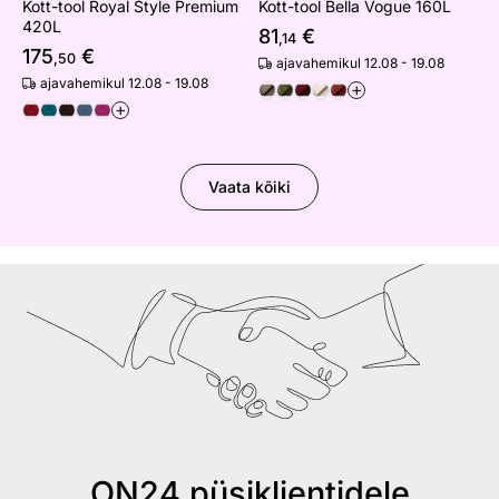
Kott-tool Royal Style Premium
Kott-tool Bella Vogue 160L
420L
81
€
,14
175
€
,50
ajavahemikul 12.08 - 19.08
ajavahemikul 12.08 - 19.08
+
+
Vaata kõiki
ON24 püsiklientidele