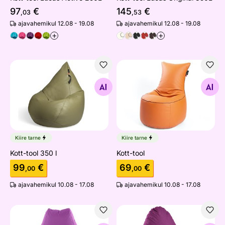
97
€
145
€
,03
,53
ajavahemikul 12.08 - 19.08
ajavahemikul 12.08 - 19.08
+
+
Kott-tool 350 l
Kott-tool
Otsi sarnaseid
Otsi sarnaseid
Kiire tarne
Kiire tarne
Kott-tool 350 l
Kott-tool
99
€
69
€
,00
,00
ajavahemikul 10.08 - 17.08
ajavahemikul 10.08 - 17.08
Kott-tool Lucas Active 350L
Kott-tool Jacky Style 380L