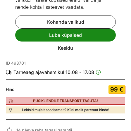
valikud", saate küpsised eraldi valida ja
nende kohta lisateavet vaadata.
Kohanda valikud
Mõõtmed
Vaata sarnaseid
Luba küpsised
Kiire tarne
Keeldu
Kott-tool 350 l
ID 493701
Tarneaeg ajavahemikul 10.08 - 17.08
99
€
Hind
PÜSIKLIENDILE TRANSPORT TASUTA!
Leidsid mujalt soodsamalt? Küsi meilt paremat hinda!
14 päeva raha tagasi garantii