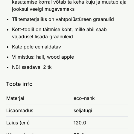
kasutamise korral võtab ta keha kuju ja muutub aja
jooksul veelgi mugavamaks
Täitematerjaliks on vahtpolüstüreen graanulid
Kott-toolil on täitmise koht, mille abil saab
vajadusel lisada graanuleid
Kate pole eemaldatav
Viimistlus: hall, wood apple
NB! saadaval 2 tk
Toote info
Materjal
eco-nahk
Lisaomadus
seljatugi
Laius (cm)
120.0