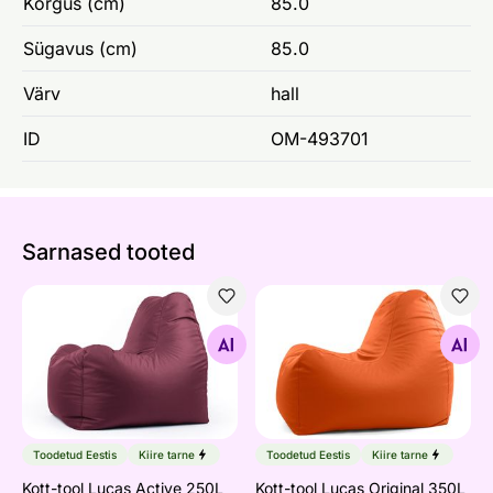
Kõrgus (cm)
85.0
Sügavus (cm)
85.0
Värv
hall
ID
OM-493701
Sarnased tooted
Kott-tool Lucas Active 250L
Kott-tool Lucas Original 350
Otsi sarnaseid
Otsi sarnaseid
Toodetud Eestis
Kiire tarne
Toodetud Eestis
Kiire tarne
Kott-tool Lucas Active 250L
Kott-tool Lucas Original 350L