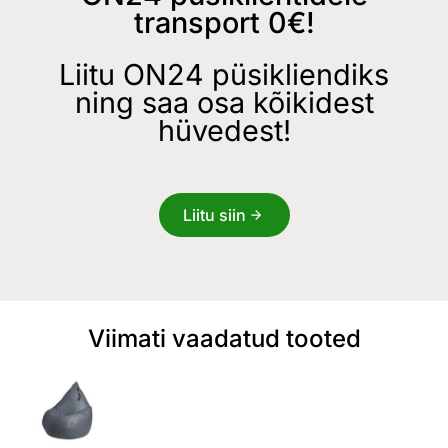
transport 0€!
Liitu ON24 püsikliendiks
ning saa osa kõikidest
hüvedest!
Liitu siin
Viimati vaadatud tooted