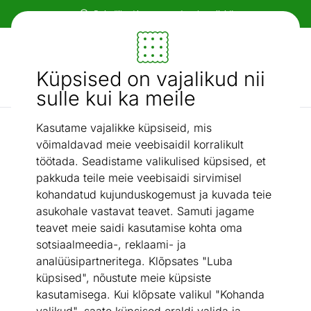
Paindlikud ja mugavad makseviisid!
Mööbel ja sisustus - ON24
Küpsised on vajalikud nii
Otsi...
AI otsing
sulle kui ka meile
Kasutame vajalikke küpsiseid, mis
Kott-toolid
Kott-tool 350 l
/
võimaldavad meie veebisaidil korralikult
töötada. Seadistame valikulised küpsised, et
pakkuda teile meie veebisaidi sirvimisel
kohandatud kujunduskogemust ja kuvada teie
asukohale vastavat teavet. Samuti jagame
teavet meie saidi kasutamise kohta oma
sotsiaalmeedia-, reklaami- ja
analüüsipartneritega. Klõpsates "Luba
küpsised", nõustute meie küpsiste
kasutamisega. Kui klõpsate valikul "Kohanda