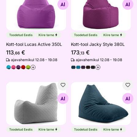
Otsi sarnaseid
Otsi sarnaseid
Toodetud Eestis
Kiire tarne
Toodetud Eestis
Kiire tarne
Kott-tool Lucas Active 350L
Kott-tool Jacky Style 380L
113
€
173
€
,66
,13
ajavahemikul 12.08 - 19.08
ajavahemikul 12.08 - 19.08
+
+
Kott-tool Royal Style Premium 420L
Kott-tool Bella Vogue 160L
Otsi sarnaseid
Otsi sarnaseid
Toodetud Eestis
Kiire tarne
Toodetud Eestis
Kiire tarne