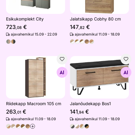
Esikukomplekt City
Jalatsikapp Cobhy 80 cm
723
€
147
€
,08
,82
ajavahemikul 15.09 - 22.09
ajavahemikul 11.09 - 18.09
Riidekapp Macroom 105 cm
Jalanõudekapp Bos1
Otsi sarnaseid
Otsi sarnaseid
Riidekapp Macroom 105 cm
Jalanõudekapp Bos1
263
€
141
€
,01
,94
ajavahemikul 11.09 - 18.09
ajavahemikul 11.09 - 18.09
+