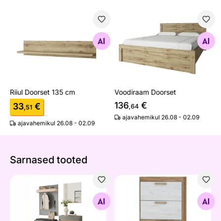
Riiul Doorset 135 cm
Voodiraam Doorset
Otsi sarnaseid
Otsi sarnaseid
Riiul Doorset 135 cm
Voodiraam Doorset
136
€
33
€
,64
,51
ajavahemikul 26.08 - 02.09
ajavahemikul 26.08 - 02.09
Sarnased tooted
Esikukomplekt City
Jalatsikapp Cobhy 80 cm
Otsi sarnaseid
Otsi sarnaseid