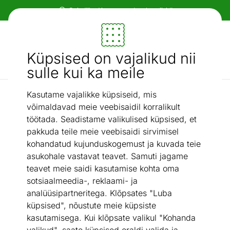
Paindlikud ja mugavad makseviisid!
Mööbel ja sisustus - ON24
Küpsised on vajalikud nii
Otsi...
AI otsing
sulle kui ka meile
Kasutame vajalikke küpsiseid, mis
Jalatsikapid
Jalanõudekapp Doorset
/
võimaldavad meie veebisaidil korralikult
töötada. Seadistame valikulised küpsised, et
pakkuda teile meie veebisaidi sirvimisel
kohandatud kujunduskogemust ja kuvada teie
asukohale vastavat teavet. Samuti jagame
teavet meie saidi kasutamise kohta oma
sotsiaalmeedia-, reklaami- ja
analüüsipartneritega. Klõpsates "Luba
küpsised", nõustute meie küpsiste
kasutamisega. Kui klõpsate valikul "Kohanda