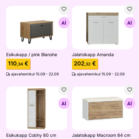
Esikukapp / pink Blanshe
Jalatsikapp Amanda
Otsi sarnaseid
Otsi sarnaseid
Esikukapp / pink Blanshe
Jalatsikapp Amanda
110
€
202
€
,34
,32
ajavahemikul 15.09 - 22.09
ajavahemikul 15.09 - 22.09
Esikukapp Cobhy 80 cm
Jalatsikapp Macroom 84 cm
Otsi sarnaseid
Otsi sarnaseid
Esikukapp Cobhy 80 cm
Jalatsikapp Macroom 84 cm