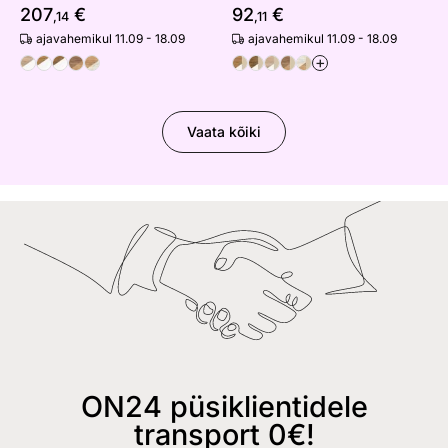
207
€
92
€
,14
,11
ajavahemikul 11.09 - 18.09
ajavahemikul 11.09 - 18.09
+
Vaata kõiki
ON24 püsiklientidele
transport 0€!