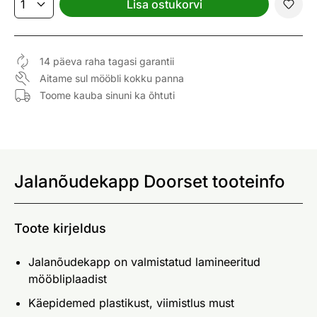
Lisa ostukorvi
14 päeva raha tagasi garantii
Aitame sul mööbli kokku panna
Toome kauba sinuni ka õhtuti
Jalanõudekapp Doorset tooteinfo
Toote kirjeldus
Jalanõudekapp on valmistatud lamineeritud
mööbliplaadist
Käepidemed plastikust, viimistlus must