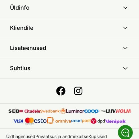
Üldinfo
Kliendile
Lisateenused
Suhtlus
Üldtingimused
Privaatsus ja andmekaitse
Küpsised