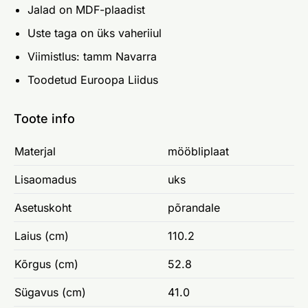
Jalad on MDF-plaadist
Uste taga on üks vaheriiul
Viimistlus: tamm Navarra
Toodetud Euroopa Liidus
Toote info
Materjal
mööbliplaat
Lisaomadus
uks
Asetuskoht
põrandale
Laius (cm)
110.2
Kõrgus (cm)
52.8
Sügavus (cm)
41.0