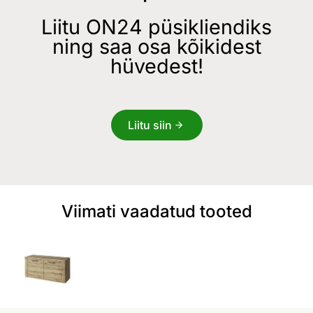
Liitu ON24 püsikliendiks
ning saa osa kõikidest
hüvedest!
Liitu siin
Viimati vaadatud tooted