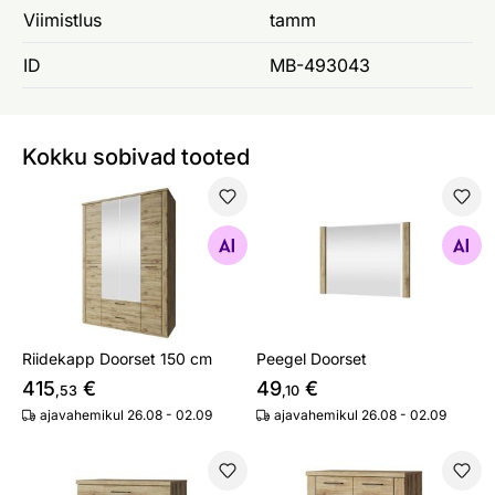
Viimistlus
tamm
ID
MB-493043
Kokku sobivad tooted
Riidekapp Doorset 150 cm
Peegel Doorset
Otsi sarnaseid
Otsi sarnaseid
Riidekapp Doorset 150 cm
Peegel Doorset
415
€
49
€
,53
,10
ajavahemikul 26.08 - 02.09
ajavahemikul 26.08 - 02.09
Kummut Doorset 80,2 cm
Kummut Doorset 80,2 cm