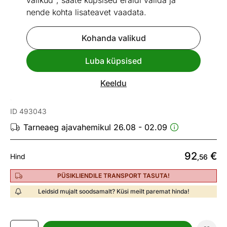
valikud", saate küpsised eraldi valida ja
nende kohta lisateavet vaadata.
Kohanda valikud
Go to slide 1
Go to slide 2
Luba küpsised
Mõõtmed
Vaata sarnaseid
Keeldu
Jalanõudekapp Doorset
ID 493043
Tarneaeg ajavahemikul 26.08 - 02.09
92
€
Hind
,56
PÜSIKLIENDILE TRANSPORT TASUTA!
Leidsid mujalt soodsamalt? Küsi meilt paremat hinda!