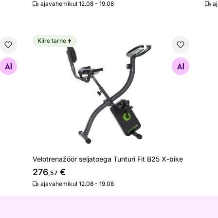
ajavahemikul 12.08 - 19.08
a
Kiire tarne
Velotrenažöör seljatoega Tunturi Fit B25 X-bike
Otsi sarnaseid
Velotrenažöör seljatoega Tunturi Fit B25 X-bike
276
€
,57
ajavahemikul 12.08 - 19.08