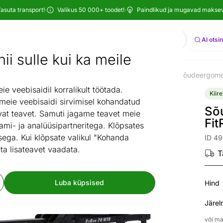
asuta transport!
·
Valikus 50 000+ toodet!
·
Paindlikud ja mugavad maksevi
Otsi
AI otsi
ii sulle kui ka meile
a treeningvahendid
Trenažöörid
Sõudeergomeetrid
Sõudeergomee
/
/
/
 veebisaidil korralikult töötada.
Kiire
 meie veebisaidi sirvimisel kohandatud
Sõ
at teavet. Samuti jagame teavet meie
Fi
ami- ja analüüsipartneritega. Klõpsates
ega. Kui klõpsate valikul "Kohanda
ID 49
ta lisateavet vaadata.
T
Luba küpsised
Hind
Järel
või ma