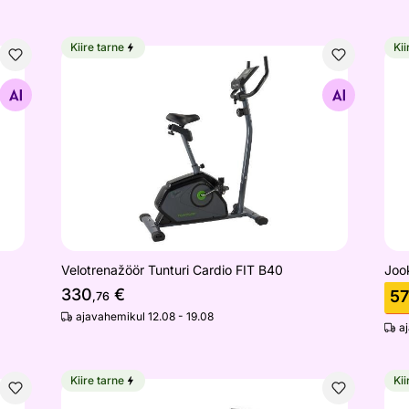
Kiire tarne
Kii
Velotrenažöör Tunturi Cardio FIT B40
Joo
Otsi sarnaseid
Velotrenažöör Tunturi Cardio FIT B40
Joo
330
€
5
,76
ajavahemikul 12.08 - 19.08
a
Kiire tarne
Kii
readmill
Jooksulint Tunturi Endurance T80 Treadmill
Vel