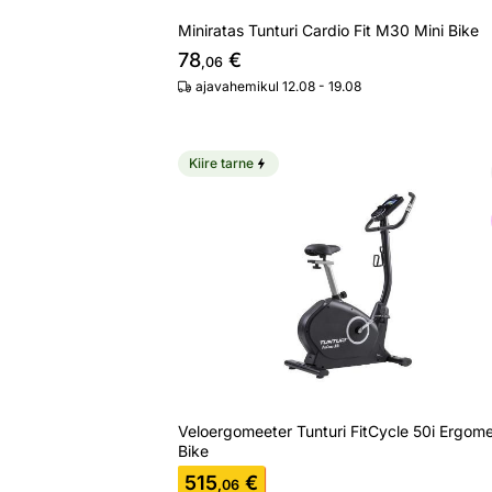
Miniratas Tunturi Cardio Fit M30 Mini Bike
78
€
,06
ajavahemikul 12.08 - 19.08
Kiire tarne
Veloergomeeter Tunturi FitCycle 50i 
Otsi sarnaseid
Veloergomeeter Tunturi FitCycle 50i Ergome
Bike
515
€
,06