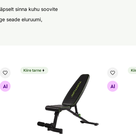
äpselt sinna kuhu soovite
age seade eluruumi,
Kiire tarne
Kii
Bike
Treeningpink Tunturi UB20 Utility Bench
Ell
Otsi sarnaseid