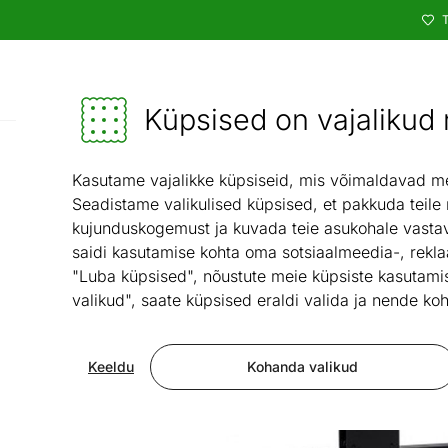
T
Kataloog
Mööbel ja sisustus - ON24
Küpsised on vajalikud n
Kodutehnika
Trenazöörid j
/
Kasutame vajalikke küpsiseid, mis võimaldavad meie
Seadistame valikulised küpsised, et pakkuda teile
kujunduskogemust ja kuvada teie asukohale vastav
saidi kasutamise kohta oma sotsiaalmeedia-, rekla
"Luba küpsised", nõustute meie küpsiste kasutamis
valikud", saate küpsised eraldi valida ja nende koh
Keeldu
Kohanda valikud