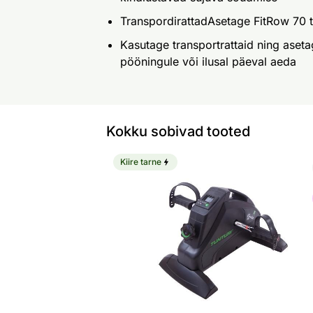
TranspordirattadAsetage FitRow 70 t
Kasutage transportrattaid ning aset
pööningule või ilusal päeval aeda
Kokku sobivad tooted
Kiire tarne
Miniratas Tunturi Cardio Fit M30 Mini 
Otsi sarnaseid