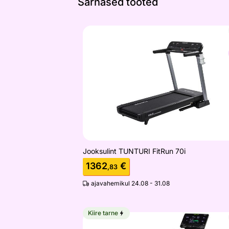
Sarnased tooted
Jooksulint TUNTURI FitRun 70i
Otsi sarnaseid
Jooksulint TUNTURI FitRun 70i
1362
€
,83
ajavahemikul 24.08 - 31.08
Kiire tarne
Jooksulint Tunturi Performance T60 T