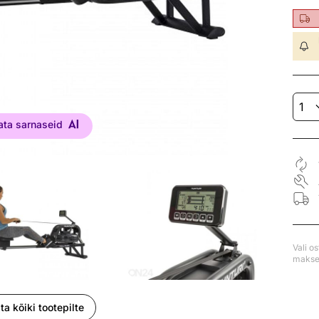
ata sarnaseid
Vali o
makse 
ta kõiki tootepilte