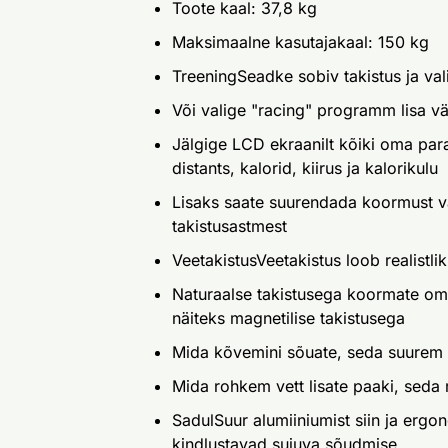
Toote kaal: 37,8 kg
Maksimaalne kasutajakaal: 150 kg
TreeningSeadke sobiv takistus ja va
Või valige "racing" programm lisa vä
Jälgige LCD ekraanilt kõiki oma pa
distants, kalorid, kiirus ja kalorikulu
Lisaks saate suurendada koormust v
takistusastmest
VeetakistusVeetakistus loob realistl
Naturaalse takistusega koormate om
näiteks magnetilise takistusega
Mida kõvemini sõuate, seda suurem
Mida rohkem vett lisate paaki, seda 
SadulSuur alumiiniumist siin ja erg
kindlustavad sujuva sõudmise