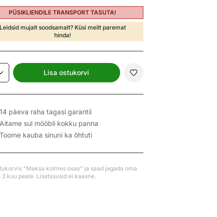
PÜSIKLIENDILE TRANSPORT TASUTA!
Leidsid mujalt soodsamalt? Küsi meilt paremat
hinda!
Lisa ostukorvi
14 päeva raha tagasi garantii
Aitame sul mööbli kokku panna
Toome kauba sinuni ka õhtuti
stukorvis "Maksa kolmes osas" ja saad jagada oma
3 kuu peale. Lisatasusid ei kaasne.