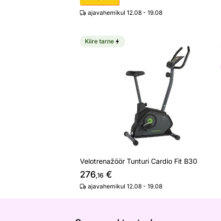
ajavahemikul 12.08 - 19.08
Kiire tarne
Velotrenažöör Tunturi Cardio Fit B30
Otsi sarnaseid
Velotrenažöör Tunturi Cardio Fit B30
276
€
,16
ajavahemikul 12.08 - 19.08