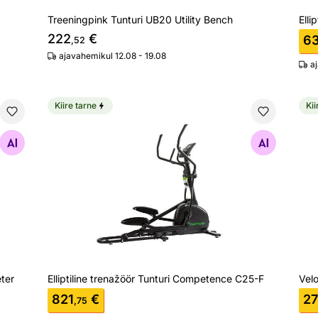
Treeningpink Tunturi UB20 Utility Bench
Elli
222
€
6
,52
ajavahemikul 12.08 - 19.08
a
Kiire tarne
Kii
Ergometer Bike
Elliptiline trenažöör Tunturi Competence C25-F
Vel
Otsi sarnaseid
ter
Elliptiline trenažöör Tunturi Competence C25-F
Velo
821
€
27
,75