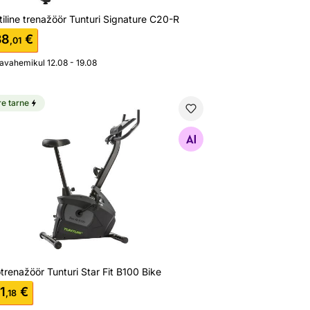
ptiline trenažöör Tunturi Signature C20-R
38
€
,01
javahemikul 12.08 - 19.08
re tarne
otrenažöör Tunturi Star Fit B100 Bike
Otsi sarnaseid
trenažöör Tunturi Star Fit B100 Bike
1
€
,18