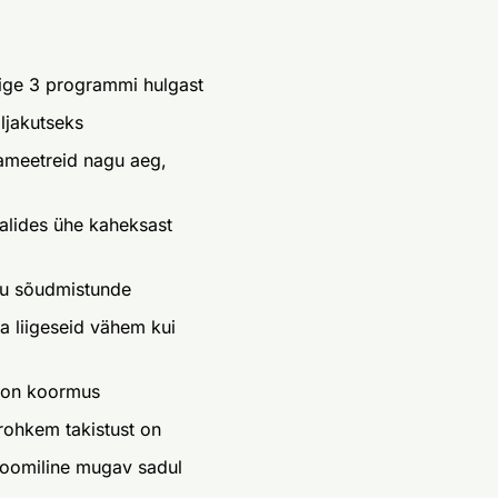
lige 3 programmi hulgast
ljakutseks
rameetreid nagu aeg,
alides ühe kaheksast
iku sõudmistunde
a liigeseid vähem kui
 on koormus
rohkem takistust on
onoomiline mugav sadul