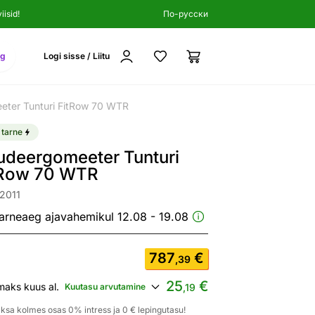
isid!
По-русски
ng
Logi sisse / Liitu
ter Tunturi FitRow 70 WTR
 tarne
udeergomeeter Tunturi
tRow 70 WTR
2011
arneaeg ajavahemikul 12.08 - 19.08
787
€
,39
25
€
maks kuus al.
Kuutasu arvutamine
,19
ksa kolmes osas 0% intress ja 0 € lepingutasu!