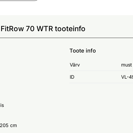
 FitRow 70 WTR tooteinfo
Toote info
Värv
must
ID
VL-4
is
 205 cm