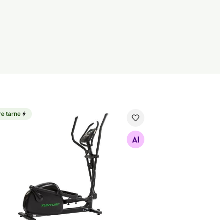
re tarne
iptiline trenažöör Tunturi Signature C20-R
Otsi sarnaseid