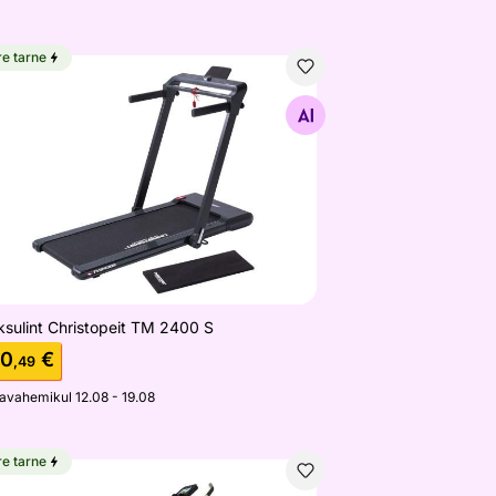
re tarne
ksulint Christopeit TM 2400 S
Otsi sarnaseid
ksulint Christopeit TM 2400 S
70
€
,49
javahemikul 12.08 - 19.08
re tarne
otrenažöör Tunturi FitCycle 70i Ergometer Bike