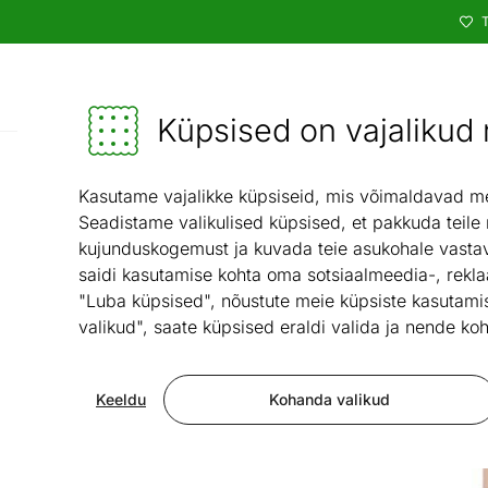
T
Kataloog
Mööbel ja sisustus - ON24
Küpsised on vajalikud n
Kasutame vajalikke küpsiseid, mis võimaldavad meie
Seadistame valikulised küpsised, et pakkuda teile
kujunduskogemust ja kuvada teie asukohale vastav
saidi kasutamise kohta oma sotsiaalmeedia-, rekla
"Luba küpsised", nõustute meie küpsiste kasutamis
valikud", saate küpsised eraldi valida ja nende koh
Keeldu
Kohanda valikud