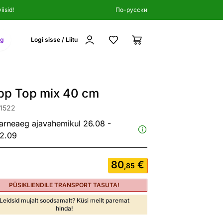
isid!
По-русски
ng
Logi sisse / Liitu
pp Top mix 40 cm
91522
arneaeg ajavahemikul 26.08 -
2.09
80
€
,85
PÜSIKLIENDILE TRANSPORT TASUTA!
Leidsid mujalt soodsamalt? Küsi meilt paremat
hinda!