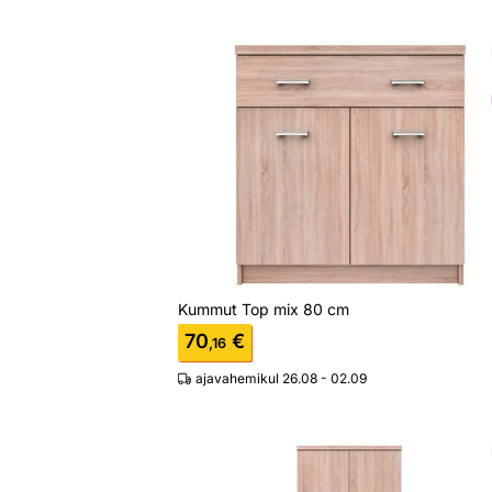
Kummut Top mix 80 cm
Otsi sarnaseid
Kummut Top mix 80 cm
70
€
,16
ajavahemikul 26.08 - 02.09
Riidekapp Top mix 80 cm