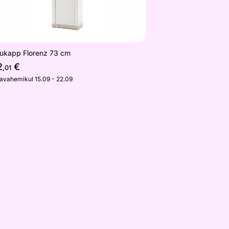
kukapp Florenz 73 cm
2
€
,01
javahemikul 15.09 - 22.09