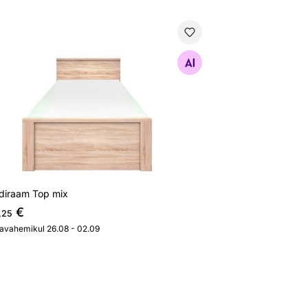
diraam Top mix
Otsi sarnaseid
diraam Top mix
€
,25
javahemikul 26.08 - 02.09