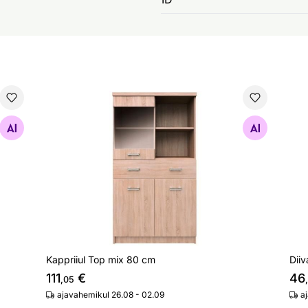
Kappriiul Top mix 80 cm
Dii
Otsi sarnaseid
Kappriiul Top mix 80 cm
Diiv
111
€
46
,05
ajavahemikul 26.08 - 02.09
a