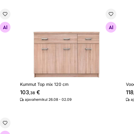
Kummut Top mix 120 cm
Voo
Otsi sarnaseid
Kummut Top mix 120 cm
Voo
103
€
118
,38
ajavahemikul 26.08 - 02.09
a