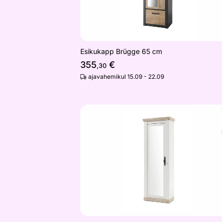
Esikukapp Brügge 65 cm
355
€
,30
ajavahemikul 15.09 - 22.09
Esikukapp Florenz 73 cm
Otsi sarnaseid