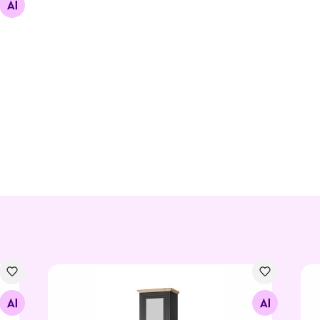
Esikukapp Westminster
Esi
Otsi sarnaseid