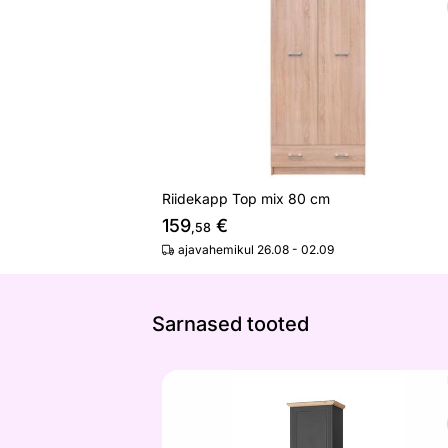
Otsi sarnaseid
Riidekapp Top mix 80 cm
159
€
,58
ajavahemikul 26.08 - 02.09
Sarnased tooted
Esikukapp Westminster
Otsi sarnaseid