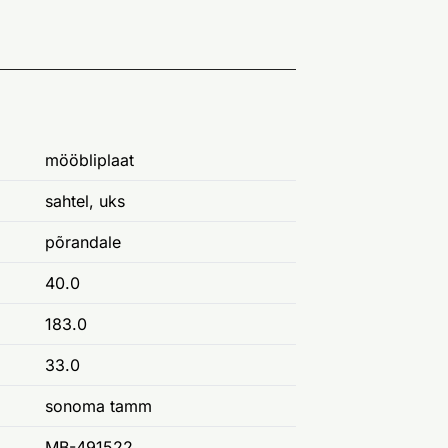
mööbliplaat
sahtel, uks
põrandale
40.0
183.0
33.0
sonoma tamm
MB-491522