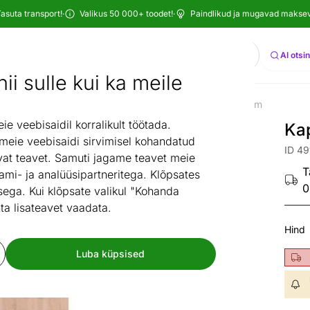
asuta transport!
·
Valikus 50 000+ toodet!
·
Paindlikud ja mugavad maksevi
Otsi
AI otsi
ii sulle kui ka meile
Esik ja majapidamisruum
Kapp Top mix 40 cm
/
 veebisaidil korralikult töötada.
Ka
 meie veebisaidi sirvimisel kohandatud
ID 4
at teavet. Samuti jagame teavet meie
T
ami- ja analüüsipartneritega. Klõpsates
0
ega. Kui klõpsate valikul "Kohanda
ta lisateavet vaadata.
Hind
Luba küpsised