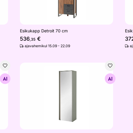
Esikukapp Detroit 70 cm
Esi
536
€
37
,35
ajavahemikul 15.09 - 22.09
a
Esikukapp peegliga City
Otsi sarnaseid