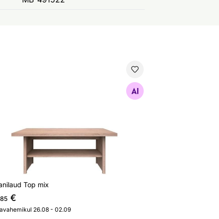
vanilaud Top mix
Otsi sarnaseid
anilaud Top mix
€
,85
javahemikul 26.08 - 02.09