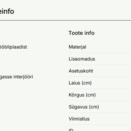
info
Toote info
öbliplaadist
Materjal
Lisaomadus
Asetuskoht
gasse interjööri
Laius (cm)
Kõrgus (cm)
Sügavus (cm)
Viimistlus
ID