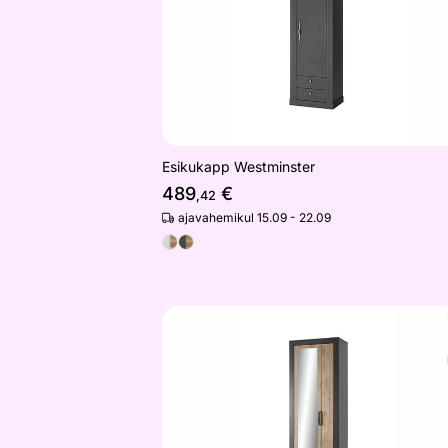
Esikukapp Westminster
489
€
,42
ajavahemikul 15.09 - 22.09
Esikukapp Brügge 65 cm
Otsi sarnaseid