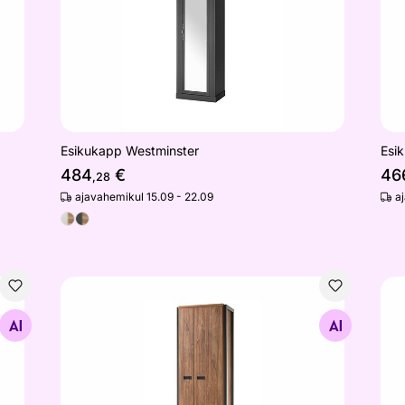
Esikukapp Westminster
Esi
484
€
46
,28
ajavahemikul 15.09 - 22.09
a
Esikukapp Detroit 70 cm
Esi
Otsi sarnaseid