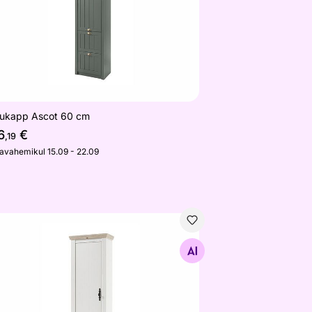
kukapp Ascot 60 cm
6
€
,19
javahemikul 15.09 - 22.09
kukapp Florenz 73 cm
Otsi sarnaseid