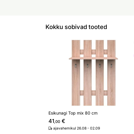
Kokku sobivad tooted
Esikunagi Top mix 80 cm
Otsi sarnaseid
Esikunagi Top mix 80 cm
41
€
,00
ajavahemikul 26.08 - 02.09