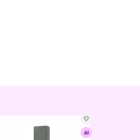
kukapp Ascot 60 cm
Otsi sarnaseid