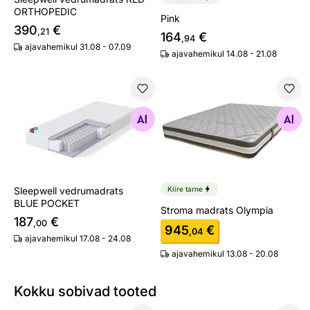
ORTHOPEDIC
Pink
390
€
,21
164
€
,94
ajavahemikul 31.08 - 07.09
ajavahemikul 14.08 - 21.08
Sleepwell vedrumadrats BLUE POCKET
Stroma madrats Olympia
Otsi sarnaseid
Otsi sarnaseid
Sleepwell vedrumadrats
Kiire tarne
BLUE POCKET
Stroma madrats Olympia
187
€
,00
945
€
,04
ajavahemikul 17.08 - 24.08
ajavahemikul 13.08 - 20.08
Kokku sobivad tooted