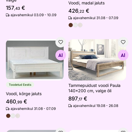
Voodi, madal jaluts
157
€
,43
426
€
,22
ajavahemikul 03.09 - 10.09
ajavahemikul 31.08 - 07.09
Voodi, kõrge jaluts
Tammepuidust voodi Paula 1
Otsi sarnaseid
Otsi sarnaseid
Toodetud Eestis
Tammepuidust voodi Paula
140x200 cm, valge õli
Voodi, kõrge jaluts
897
€
,17
460
€
,99
ajavahemikul 19.08 - 26.08
ajavahemikul 31.08 - 07.09