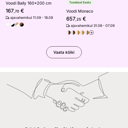
Voodi Bally 160x200 cm
Toodetud Eestis
167
€
Voodi Monaco
,70
ajavahemikul 11.09 - 18.09
657
€
,25
ajavahemikul 31.08 - 07.09
+
Vaata kõiki