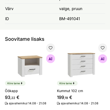
Värv
valge, pruun
ID
BM-491041
Soovitame lisaks
Öökapp
Kummut 102 cm
Otsi sarnaseid
Otsi sarnaseid
Kiire tarne
Kiire tarne
Öökapp
Kummut 102 cm
93
€
199
€
,22
,19
ajavahemikul 14.08 - 21.08
ajavahemikul 14.08 - 21.08