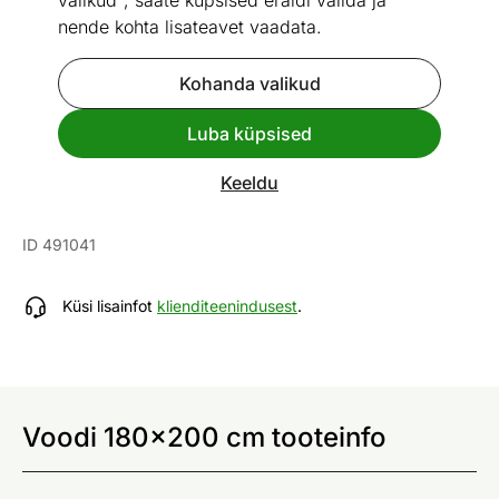
valikud", saate küpsised eraldi valida ja
nende kohta lisateavet vaadata.
Kohanda valikud
Go to slide 1
Go to slide 2
Go to slide 3
Go to slide 4
Go to slide 5
Luba küpsised
Mõõtmed
Vaata sarnaseid
Keeldu
Voodi 180x200 cm
ID 491041
Küsi lisainfot
klienditeenindusest
.
Voodi 180x200 cm tooteinfo