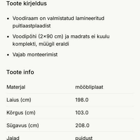
Toote kirjeldus
Voodiraam on valmistatud lamineeritud
puitlaastplaadist
Voodipõhi (2x90 cm) ja madrats ei kuulu
komplekti, müügil eraldi
Vajab monteerimist
Toote info
Materjal
mööbliplaat
Laius (cm)
198.0
Kõrgus (cm)
103.0
Sügavus (cm)
208.0
Jalad
puidust