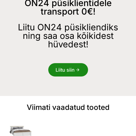
ON24 püsiklientidele
transport 0€!
Liitu ON24 püsikliendiks
ning saa osa kõikidest
hüvedest!
Liitu siin
Viimati vaadatud tooted