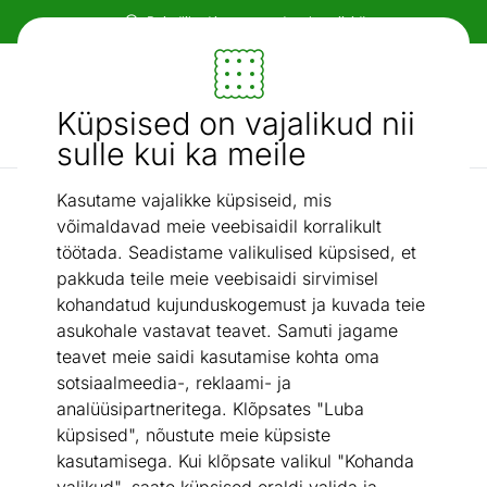
Paindlikud ja mugavad makseviisid!
Mööbel ja sisustus - ON24
Küpsised on vajalikud nii
Otsi...
AI otsing
sulle kui ka meile
Kasutame vajalikke küpsiseid, mis
Voodiraamid
Voodi 180x200 cm
/
võimaldavad meie veebisaidil korralikult
töötada. Seadistame valikulised küpsised, et
pakkuda teile meie veebisaidi sirvimisel
kohandatud kujunduskogemust ja kuvada teie
asukohale vastavat teavet. Samuti jagame
teavet meie saidi kasutamise kohta oma
sotsiaalmeedia-, reklaami- ja
analüüsipartneritega. Klõpsates "Luba
küpsised", nõustute meie küpsiste
kasutamisega. Kui klõpsate valikul "Kohanda