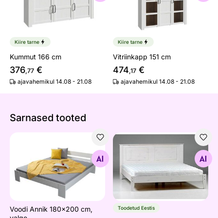
Kiire tarne
Kiire tarne
Kummut 166 cm
Vitriinkapp 151 cm
376
€
474
€
,77
,17
ajavahemikul 14.08 - 21.08
ajavahemikul 14.08 - 21.08
Sarnased tooted
Voodi Annik 180x200 cm, valge
Voodi, madal jaluts
Otsi sarnaseid
Otsi sarnaseid
Voodi Annik 180x200 cm,
Toodetud Eestis
valge