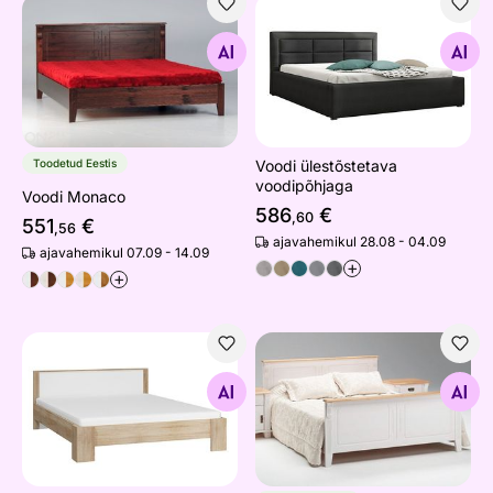
Voodi Monaco
Voodi ülestõstetava voodipõ
Otsi sarnaseid
Otsi sarnaseid
Toodetud Eestis
Voodi ülestõstetava
voodipõhjaga
Voodi Monaco
586
€
,60
551
€
,56
ajavahemikul 28.08 - 04.09
ajavahemikul 07.09 - 14.09
+
+
Voodi Bally 160x200 cm
Voodi Monaco
Otsi sarnaseid
Otsi sarnaseid