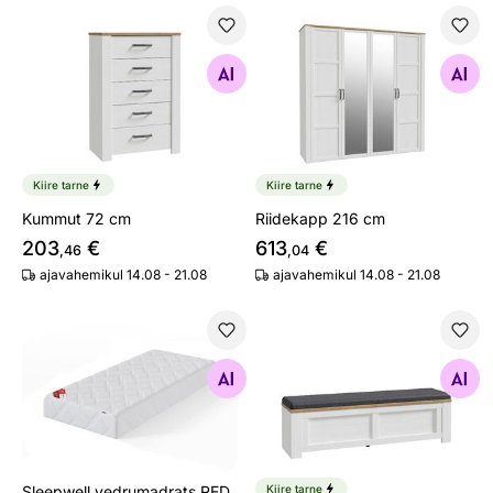
Kummut 72 cm
Riidekapp 216 cm
Otsi sarnaseid
Otsi sarnaseid
Kiire tarne
Kiire tarne
Kummut 72 cm
Riidekapp 216 cm
203
€
613
€
,46
,04
ajavahemikul 14.08 - 21.08
ajavahemikul 14.08 - 21.08
Sleepwell vedrumadrats RED ORTHOPEDIC
Pink
Otsi sarnaseid
Otsi sarnaseid
Sleepwell vedrumadrats RED
Kiire tarne