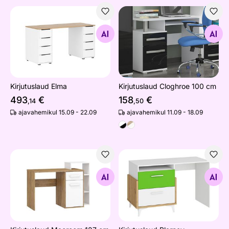
Kirjutuslaud Elma
Kirjutuslaud Cloghroe 100 c
Otsi sarnaseid
Otsi sarnaseid
Kirjutuslaud Elma
Kirjutuslaud Cloghroe 100 cm
493
€
158
€
,14
,50
ajavahemikul 15.09 - 22.09
ajavahemikul 11.09 - 18.09
Kirjutuslaud Macroom 127 cm
Kirjutuslaud Blarney
Otsi sarnaseid
Otsi sarnaseid