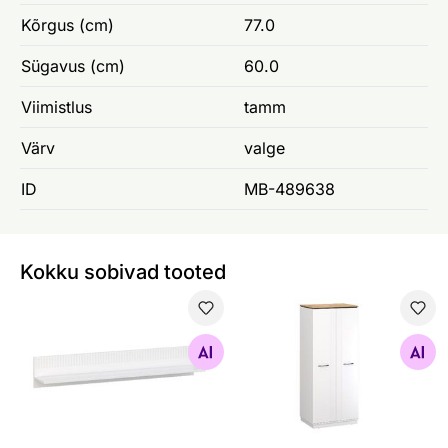
Kõrgus (cm)
77.0
Sügavus (cm)
60.0
Viimistlus
tamm
Värv
valge
ID
MB-489638
Kokku sobivad tooted
Riiul Velutto
Riidekapp Velutto
Otsi sarnaseid
Otsi sarnaseid