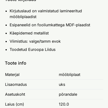
Kirjutuslaud on valmistatud lamineeritud
mööbliplaadist
Esipaneelid on fooliumkattega MDF-plaadist
Käepidemed metallist
Viimistlus: valge/tamm evok
Toodetud Euroopa Liidus
Toote info
Materjal
mööbliplaat
Lisaomadus
uks
Asetuskoht
põrandale
Laius (cm)
120.0