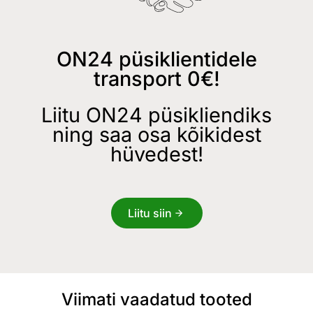
ON24 püsiklientidele
transport 0€!
Liitu ON24 püsikliendiks
ning saa osa kõikidest
hüvedest!
Liitu siin
Viimati vaadatud tooted