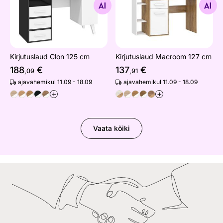
Otsi sarnaseid
Otsi sarnaseid
Kirjutuslaud Clon 125 cm
Kirjutuslaud Macroom 127 cm
188
€
137
€
,09
,91
ajavahemikul 11.09 - 18.09
ajavahemikul 11.09 - 18.09
+
+
Vaata kõiki