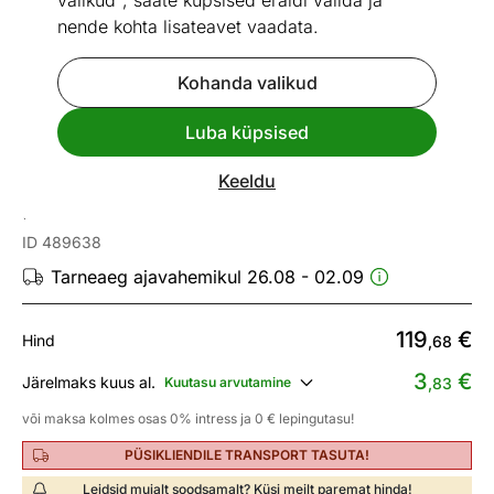
valikud", saate küpsised eraldi valida ja
nende kohta lisateavet vaadata.
Kohanda valikud
Go to slide 1
Go to slide 2
Go to slide 3
Luba küpsised
Mõõtmed
Vaata sarnaseid
Keeldu
Kirjutuslaud Velutto
ID 489638
Tarneaeg ajavahemikul 26.08 - 02.09
119
€
Hind
,68
3
€
Järelmaks kuus al.
Kuutasu arvutamine
,83
või maksa kolmes osas 0% intress ja 0 € lepingutasu!
PÜSIKLIENDILE TRANSPORT TASUTA!
Leidsid mujalt soodsamalt? Küsi meilt paremat hinda!