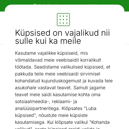
Paindlikud ja mugavad makseviisid!
Mööbel ja sisustus - ON24
Küpsised on vajalikud nii
Otsi...
AI otsing
sulle kui ka meile
Kasutame vajalikke küpsiseid, mis
Kirjutuslauad
Kirjutuslaud Velutto
/
võimaldavad meie veebisaidil korralikult
töötada. Seadistame valikulised küpsised, et
pakkuda teile meie veebisaidi sirvimisel
kohandatud kujunduskogemust ja kuvada teie
asukohale vastavat teavet. Samuti jagame
teavet meie saidi kasutamise kohta oma
sotsiaalmeedia-, reklaami- ja
analüüsipartneritega. Klõpsates "Luba
küpsised", nõustute meie küpsiste
kasutamisega. Kui klõpsate valikul "Kohanda