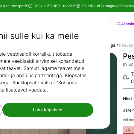
asuta transport!
·
Valikus 50 000+ toodet!
·
Paindlikud ja mugavad maksevi
Otsi
AI otsi
ii sulle kui ka meile
mööbel
Diivanid
Diivanvoodid
Diivanvoodid pesukastiga
Pesukas
/
/
/
/
 veebisaidil korralikult töötada.
Pe
 meie veebisaidi sirvimisel kohandatud
ID 4
at teavet. Samuti jagame teavet meie
T
ami- ja analüüsipartneritega. Klõpsates
0
ega. Kui klõpsate valikul "Kohanda
ta lisateavet vaadata.
Hind
Luba küpsised
Järel
või ma