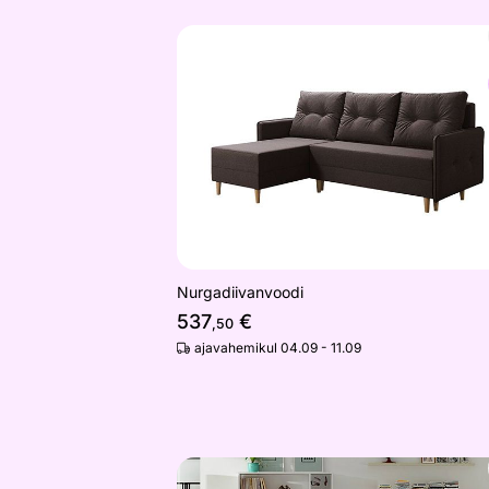
Nurgadiivanvoodi
Otsi sarnaseid
Nurgadiivanvoodi
537
€
,50
ajavahemikul 04.09 - 11.09
Diivanvoodi pesukastiga Nau