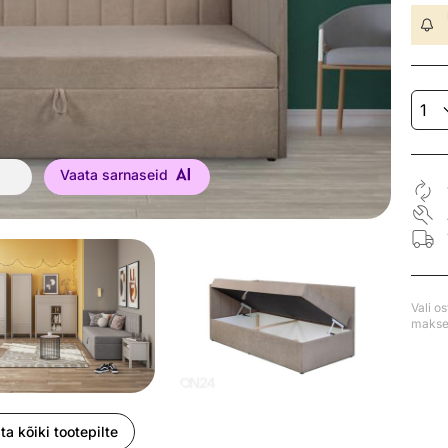
Vaata sarnaseid
Vali o
makse 
ta kõiki tootepilte