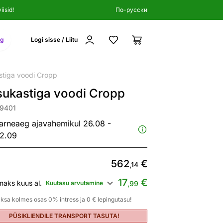
isid!
По-русски
ng
Logi sisse / Liitu
tiga voodi Cropp
sukastiga voodi Cropp
89401
arneaeg ajavahemikul 26.08 -
2.09
562
€
,14
17
€
maks kuus al.
Kuutasu arvutamine
,99
ksa kolmes osas 0% intress ja 0 € lepingutasu!
PÜSIKLIENDILE TRANSPORT TASUTA!