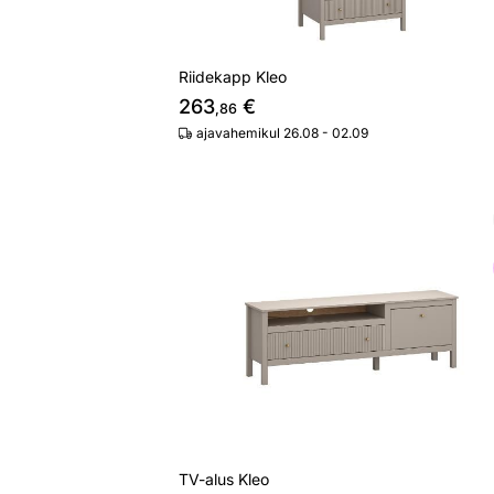
Riidekapp Kleo
263
€
,86
ajavahemikul 26.08 - 02.09
TV-alus Kleo
Otsi sarnaseid
TV-alus Kleo