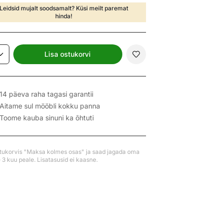
Leidsid mujalt soodsamalt? Küsi meilt paremat
hinda!
Lisa ostukorvi
14 päeva raha tagasi garantii
Aitame sul mööbli kokku panna
Toome kauba sinuni ka õhtuti
stukorvis "Maksa kolmes osas" ja saad jagada oma
3 kuu peale. Lisatasusid ei kaasne.