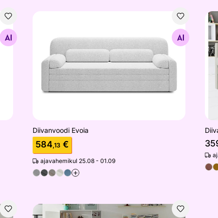
Diivanvoodi Evoia
Dii
Otsi sarnaseid
Diivanvoodi Evoia
Dii
35
584
€
,13
a
ajavahemikul 25.08 - 01.09
+
Diivanvoodi pesukastiga Nau