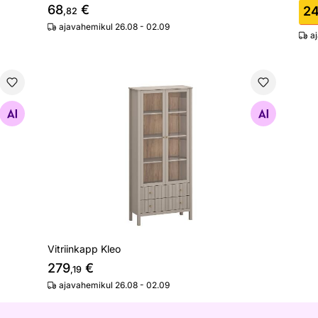
68
€
2
,82
ajavahemikul 26.08 - 02.09
a
Vitriinkapp Kleo
Otsi sarnaseid
Vitriinkapp Kleo
279
€
,19
ajavahemikul 26.08 - 02.09