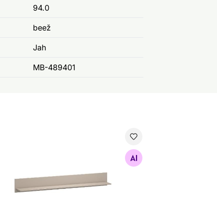
94.0
beež
Jah
MB-489401
nariiul Kleo 160 cm
Otsi sarnaseid