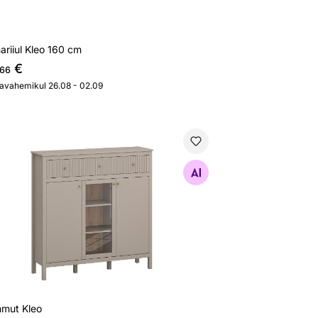
ariiul Kleo 160 cm
€
,66
javahemikul 26.08 - 02.09
mut Kleo
Otsi sarnaseid
mut Kleo