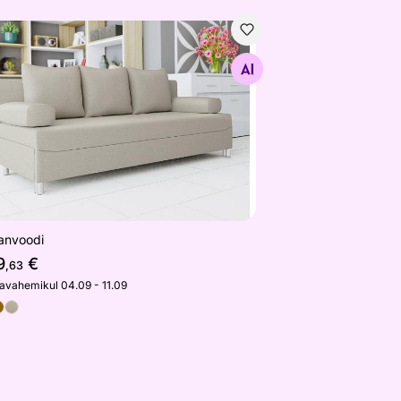
vanvoodi
Otsi sarnaseid
vanvoodi
9
€
,63
javahemikul 04.09 - 11.09