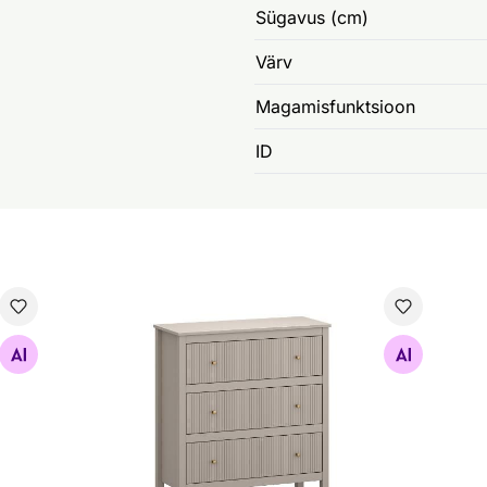
Sügavus (cm)
Värv
Magamisfunktsioon
ID
Kummur Kleo
Sei
Otsi sarnaseid