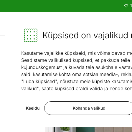
T
Kataloog
Mööbel ja sisustus - ON24
Küpsised on vajalikud n
Elutuba
Pehme 
/
Kasutame vajalikke küpsiseid, mis võimaldavad meie
Seadistame valikulised küpsised, et pakkuda teile
kujunduskogemust ja kuvada teie asukohale vastav
saidi kasutamise kohta oma sotsiaalmeedia-, rekla
"Luba küpsised", nõustute meie küpsiste kasutamis
valikud", saate küpsised eraldi valida ja nende koh
Keeldu
Kohanda valikud