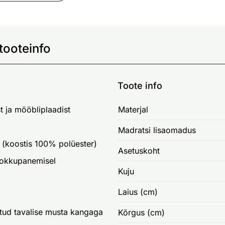
tooteinfo
Toote info
t ja mööbliplaadist
Materjal
Madratsi lisaomadus
 (koostis 100% polüester)
Asetuskoht
kokkupanemisel
Kuju
Laius (cm)
etud tavalise musta kangaga
Kõrgus (cm)