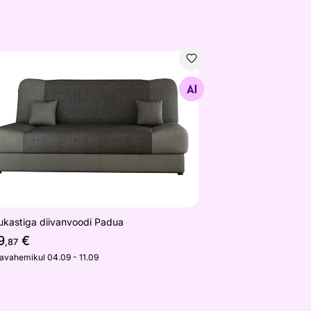
ukastiga diivanvoodi Padua
Otsi sarnaseid
ukastiga diivanvoodi Padua
9
€
,87
javahemikul 04.09 - 11.09