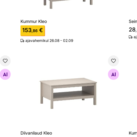
Kummur Kleo
Sein
28
153
€
,86
a
ajavahemikul 26.08 - 02.09
Diivanilaud Kleo
Kum
Otsi sarnaseid
Diivanilaud Kleo
Kum