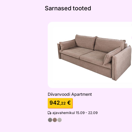
Sarnased tooted
Diivanvoodi Apartment
Otsi sarnaseid
Diivanvoodi Apartment
942
€
,22
ajavahemikul 15.09 - 22.09