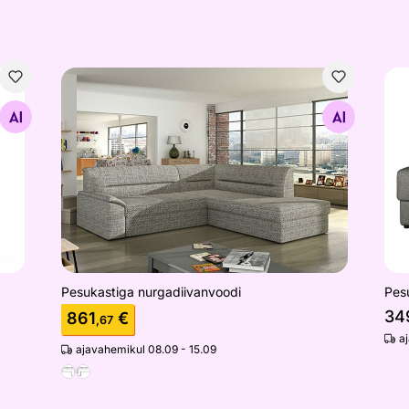
Pesukastiga nurgadiivanvoodi
Pes
Otsi sarnaseid
Pesukastiga nurgadiivanvoodi
Pes
34
861
€
,67
a
ajavahemikul 08.09 - 15.09