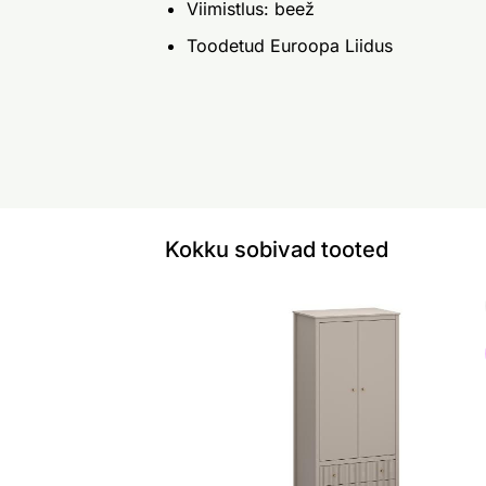
Viimistlus: beež
Toodetud Euroopa Liidus
Kokku sobivad tooted
Riidekapp Kleo
Otsi sarnaseid