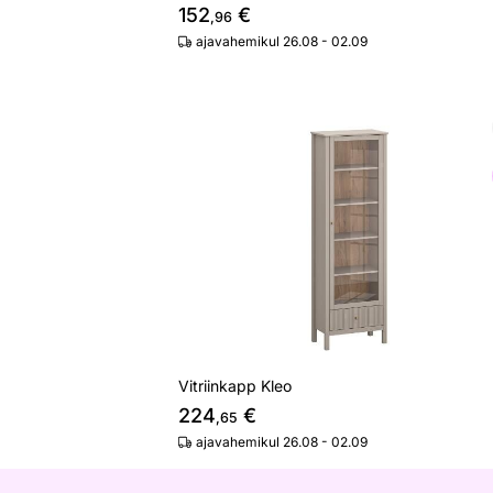
152
€
,96
ajavahemikul 26.08 - 02.09
Vitriinkapp Kleo
Otsi sarnaseid
Vitriinkapp Kleo
224
€
,65
ajavahemikul 26.08 - 02.09