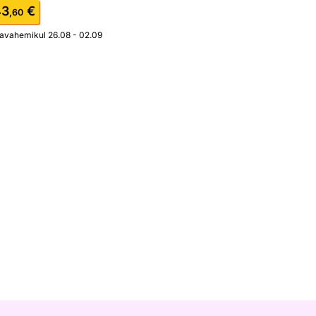
43
€
,60
javahemikul 26.08 - 02.09