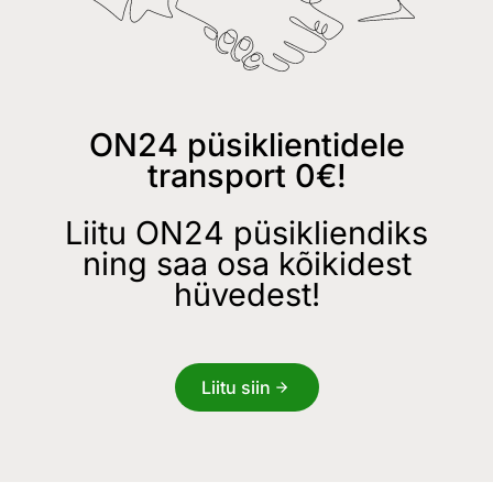
ON24 püsiklientidele
transport 0€!
Liitu ON24 püsikliendiks
ning saa osa kõikidest
hüvedest!
Liitu siin