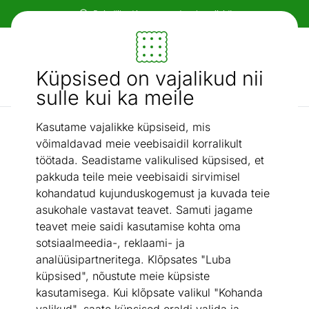
Paindlikud ja mugavad makseviisid!
Mööbel ja sisustus - ON24
Küpsised on vajalikud nii
Otsi...
AI otsing
sulle kui ka meile
Kasutame vajalikke küpsiseid, mis
Voodiraamid
Voodiraam Karin 160x200 cm
/
võimaldavad meie veebisaidil korralikult
töötada. Seadistame valikulised küpsised, et
pakkuda teile meie veebisaidi sirvimisel
kohandatud kujunduskogemust ja kuvada teie
asukohale vastavat teavet. Samuti jagame
teavet meie saidi kasutamise kohta oma
sotsiaalmeedia-, reklaami- ja
analüüsipartneritega. Klõpsates "Luba
küpsised", nõustute meie küpsiste
kasutamisega. Kui klõpsate valikul "Kohanda