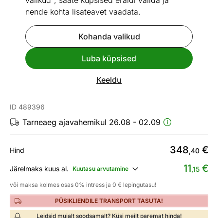
valikud", saate küpsised eraldi valida ja
nende kohta lisateavet vaadata.
Kohanda valikud
Go to slide 1
Go to slide 2
Go to slide 3
Go to slide 4
Luba küpsised
Mõõtmed
Vaata sarnaseid
Keeldu
Voodiraam Karin 160x200 cm
ID 489396
Tarneaeg ajavahemikul 26.08 - 02.09
348
€
Hind
,40
11
€
Järelmaks kuus al.
Kuutasu arvutamine
,15
või maksa kolmes osas 0% intress ja 0 € lepingutasu!
PÜSIKLIENDILE TRANSPORT TASUTA!
Leidsid mujalt soodsamalt? Küsi meilt paremat hinda!