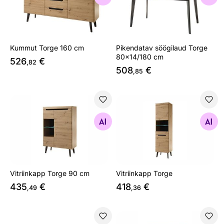
Kummut Torge 160 cm
Pikendatav söögilaud Torge
80x14/180 cm
526
€
,82
508
€
,85
Vitriinkapp Torge 90 cm
Vitriinkapp Torge
Otsi sarnaseid
Otsi sarnaseid
Vitriinkapp Torge 90 cm
Vitriinkapp Torge
435
€
418
€
,49
,36