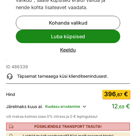
valikud", saate küpsised eraldi valida ja
nende kohta lisateavet vaadata.
Kohanda valikud
Go to slide 1
Go to slide 2
Go to slide 3
Go to slide 4
Go to slide 5
Go to slide 6
Luba küpsised
Mõõtmed
Vaata sarnaseid
Keeldu
Kummut Torge 107 cm
ID 486339
Täpsemat tarneaega küsi klienditeenindusest.
396
€
Hind
,67
12
€
Järelmaks kuus al.
Kuutasu arvutamine
,69
või maksa kolmes osas 0% intress ja 0 € lepingutasu!
PÜSIKLIENDILE TRANSPORT TASUTA!
Leidsid mujalt soodsamalt? Küsi meilt paremat hinda!