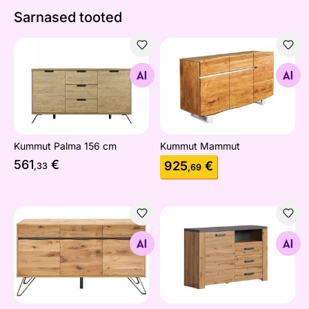
Sarnased tooted
Kummut Palma 156 cm
Kummut Mammut
Otsi sarnaseid
Otsi sarnaseid
Kummut Palma 156 cm
Kummut Mammut
561
€
925
€
,33
,69
Kummut Living Edge
Kummut Follow
Otsi sarnaseid
Otsi sarnaseid