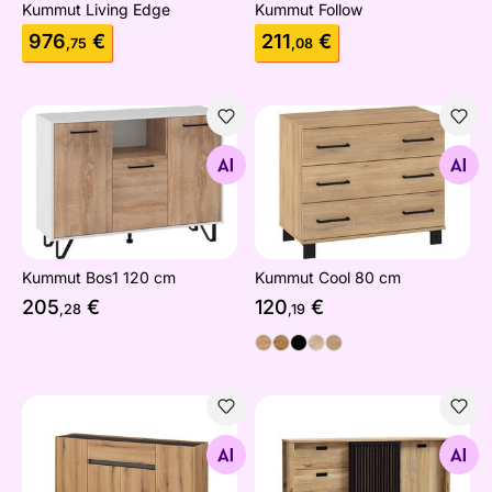
Kummut Living Edge
Kummut Follow
976
€
211
€
,75
,08
Kummut Bos1 120 cm
Kummut Cool 80 cm
Otsi sarnaseid
Otsi sarnaseid
Kummut Bos1 120 cm
Kummut Cool 80 cm
205
€
120
€
,28
,19
Kummut City 170 cm
Kummut 175 cm
Otsi sarnaseid
Otsi sarnaseid