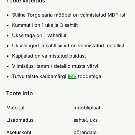
Toote kirjeldus
Stiilne Torge sarja mööbel on valmistatud MDF-ist
Kummutil on 1 uks ja 3 sahtlit
Ukse taga on 1 vaheriiul
Uksehinged ja sahtlisiinid on valmistatud metallist
Kapijalad on valmistatud puidust
Viimistlus: tamm / detailid musta värvi
Tutvu teiste kaubamärgi
IMV
toodetega
Toote info
Materjal
mööbliplaat
Lisaomadus
sahtel, uks
Asetuskoht
põrandale