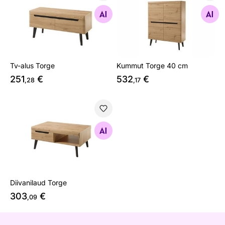
Tv-alus Torge
Kummut Torge 40 cm
Otsi sarnaseid
Otsi sarnaseid
Tv-alus Torge
Kummut Torge 40 cm
251
€
532
€
,28
,17
Diivanilaud Torge
Otsi sarnaseid
Diivanilaud Torge
303
€
,09