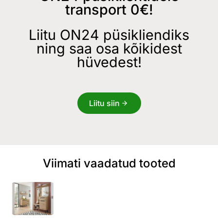
transport 0€!
Liitu ON24 püsikliendiks
ning saa osa kõikidest
hüvedest!
Liitu siin
Viimati vaadatud tooted