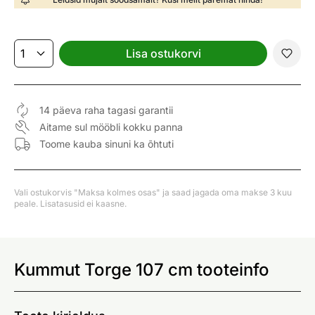
Lisa ostukorvi
14 päeva raha tagasi garantii
Aitame sul mööbli kokku panna
Toome kauba sinuni ka õhtuti
Vali ostukorvis "Maksa kolmes osas" ja saad jagada oma makse 3 kuu
peale. Lisatasusid ei kaasne.
Kummut Torge 107 cm tooteinfo