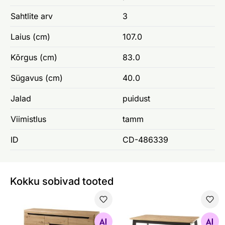
Sahtlite arv
3
Laius (cm)
107.0
Kõrgus (cm)
83.0
Sügavus (cm)
40.0
Jalad
puidust
Viimistlus
tamm
ID
CD-486339
Kokku sobivad tooted
Kummut Torge 160 cm
Pikendatav söögilaud Torge
Otsi sarnaseid
Otsi sarnaseid