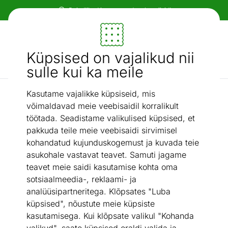
Paindlikud ja mugavad makseviisid!
Mööbel ja sisustus - ON24
Küpsised on vajalikud nii
Otsi...
AI otsing
sulle kui ka meile
Kasutame vajalikke küpsiseid, mis
Magamistuba
Kummut Torge 107 cm
/
võimaldavad meie veebisaidil korralikult
töötada. Seadistame valikulised küpsised, et
pakkuda teile meie veebisaidi sirvimisel
kohandatud kujunduskogemust ja kuvada teie
asukohale vastavat teavet. Samuti jagame
teavet meie saidi kasutamise kohta oma
sotsiaalmeedia-, reklaami- ja
analüüsipartneritega. Klõpsates "Luba
küpsised", nõustute meie küpsiste
kasutamisega. Kui klõpsate valikul "Kohanda