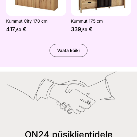
Kummut City 170 cm
Kummut 175 cm
417
€
339
€
,60
,56
Vaata kõiki
ON24 püsiklientidele