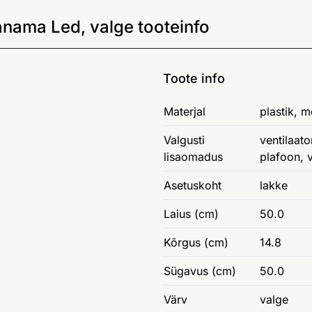
anama Led, valge tooteinfo
Toote info
Materjal
plastik, m
Valgusti
ventilaato
lisaomadus
plafoon, 
Asetuskoht
lakke
Laius (cm)
50.0
Kõrgus (cm)
14.8
Sügavus (cm)
50.0
Värv
valge