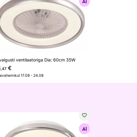
Otsi sarnaseid
valgusti ventilaatoriga Dia: 60cm 35W
8
€
,47
javahemikul 17.08 - 24.08
foonvalgusti Helena I LED
Otsi sarnaseid