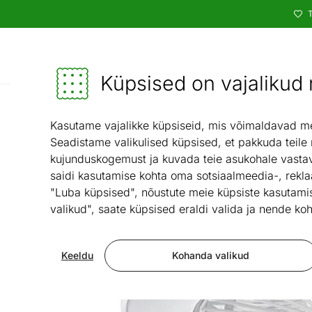
T
Kataloog
Mööbel ja sisustus - ON24
Küpsised on vajalikud n
Valgustid ja sisustuska
Kasutame vajalikke küpsiseid, mis võimaldavad meie
Seadistame valikulised küpsised, et pakkuda teile
kujunduskogemust ja kuvada teie asukohale vastav
saidi kasutamise kohta oma sotsiaalmeedia-, rekla
"Luba küpsised", nõustute meie küpsiste kasutamis
valikud", saate küpsised eraldi valida ja nende koh
Keeldu
Kohanda valikud