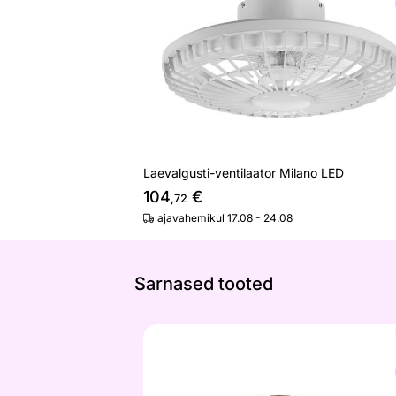
Otsi sarnaseid
Laevalgusti-ventilaator Milano LED
104
€
,72
ajavahemikul 17.08 - 24.08
Sarnased tooted
Plafoon Cami S
Otsi sarnaseid