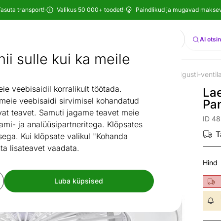
asuta transport!
·
Valikus 50 000+ toodet!
·
Paindlikud ja mugavad maksevi
Otsi
AI otsi
ii sulle kui ka meile
ubad
Valgustid
Laevalgustid
Plafoonvalgustid
Laevalgusti-venti
/
/
/
/
 veebisaidil korralikult töötada.
Lae
 meie veebisaidi sirvimisel kohandatud
Pa
at teavet. Samuti jagame teavet meie
ID 48
ami- ja analüüsipartneritega. Klõpsates
T
ega. Kui klõpsate valikul "Kohanda
ta lisateavet vaadata.
Hind
Luba küpsised