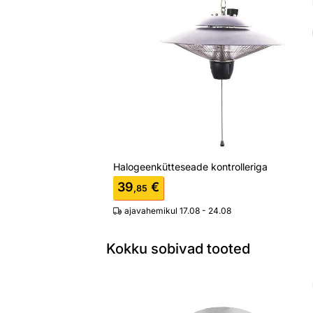
Halogeenkütteseade kontrolleriga
Otsi sarnaseid
Halogeenkütteseade kontrolleriga
39
€
,85
ajavahemikul 17.08 - 24.08
Kokku sobivad tooted
Laevalgusti-ventilaator Milano LED