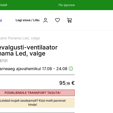
isid!
По-русски
ng
Logi sisse / Liitu
laator Panama Led, valge
valgusti-ventilaator
nama Led, valge
5731
arneaeg ajavahemikul 17.08 - 24.08
95
€
,16
PÜSIKLIENDILE TRANSPORT TASUTA!
Leidsid mujalt soodsamalt? Küsi meilt paremat
hinda!