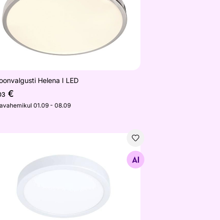
oonvalgusti Helena I LED
€
03
javahemikul 01.09 - 08.09
isvalgusti Argolis 2
Otsi sarnaseid