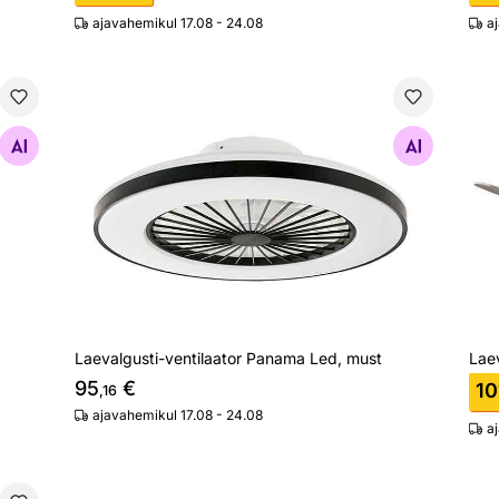
ajavahemikul 17.08 - 24.08
a
Laevalgusti-ventilaator Panama Led, must
Lae
Otsi sarnaseid
Laevalgusti-ventilaator Panama Led, must
Laev
95
€
10
,16
ajavahemikul 17.08 - 24.08
a