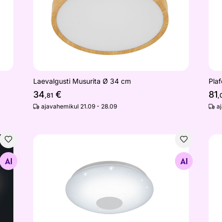
Laevalgusti Musurita Ø 34 cm
Plaf
34
€
81
,81
,
ajavahemikul 21.09 - 28.09
a
Eglo plafoonvalgusti Volatgo-C
Väl
Otsi sarnaseid