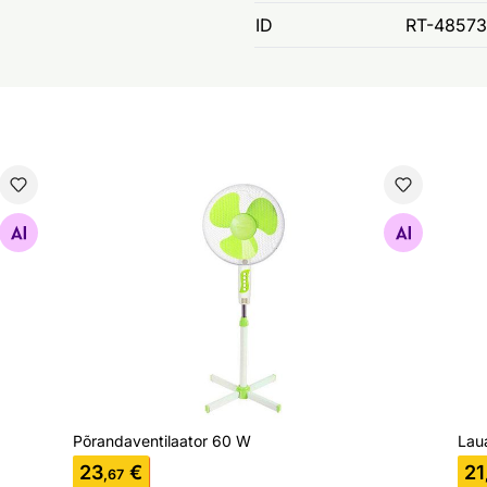
ID
RT-48573
Põrandaventilaator 60 W
Lau
Otsi sarnaseid
Põrandaventilaator 60 W
Lau
23
€
21
,67