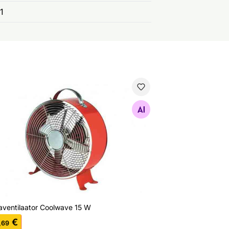
1
aventilaator Coolwave 15 W
Otsi sarnaseid
aventilaator Coolwave 15 W
€
,69