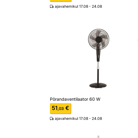
ajavahemikul 17.08 - 24.08
Põrandaventilaator 60 W
Otsi sarnaseid
Põrandaventilaator 60 W
51
€
,03
ajavahemikul 17.08 - 24.08