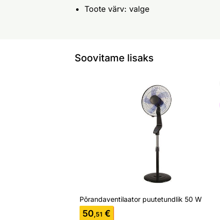
Toote värv: valge
Soovitame lisaks
Põrandaventilaator puutetundlik 50 W
Otsi sarnaseid
Põrandaventilaator puutetundlik 50 W
50
€
,51