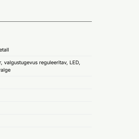
etall
r, valgustugevus reguleeritav, LED,
valge