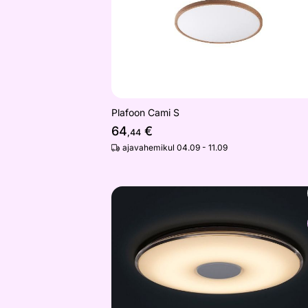
Plafoon Cami S
64
€
,44
ajavahemikul 04.09 - 11.09
LED plafoonvalgusti puldiga Tokyo
Otsi sarnaseid