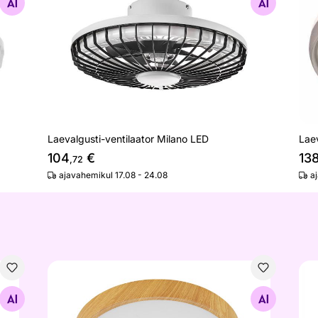
Otsi sarnaseid
Laevalgusti-ventilaator Milano LED
Lae
104
€
13
,72
ajavahemikul 17.08 - 24.08
a
Laevalgusti Musurita Ø 34 cm
Pla
Otsi sarnaseid