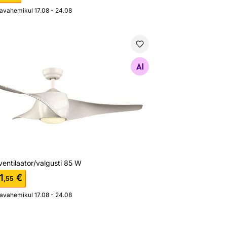
javahemikul 17.08 - 24.08
ventilaator/valgusti 85 W
Otsi sarnaseid
entilaator/valgusti 85 W
1
€
,55
javahemikul 17.08 - 24.08