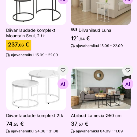
Diivanilaudade komplekt
UUS
Diivanilaud Luna
Mountain Soul, 2 tk
121
€
,94
237
€
,06
ajavahemikul 15.09 - 22.09
ajavahemikul 15.09 - 22.09
Diivanilaudade komplekt 2tk
Abilaud Lamezia Ø50 cm
Otsi sarnaseid
Otsi sarnaseid
Diivanilaudade komplekt 2tk
Abilaud Lamezia Ø50 cm
74
€
37
€
,55
,57
ajavahemikul 24.08 - 31.08
ajavahemikul 04.09 - 11.09