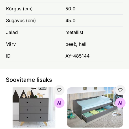
Kõrgus (cm)
50.0
Sügavus (cm)
45.0
Jalad
metallist
Värv
beež, hall
ID
AY-485144
Soovitame lisaks
Kummut
Voodi Malte 90x200 cm
Otsi sarnaseid
Otsi sarnaseid