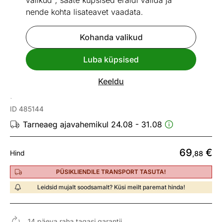
valikud", saate küpsised eraldi valida ja
nende kohta lisateavet vaadata.
Kohanda valikud
Go to slide 1
Go to slide 2
Go to slide 3
Go to slide 4
Go to slide 5
Luba küpsised
Mõõtmed
Vaata sarnaseid
Keeldu
Korviga abilaud Oskar, hall
ID 485144
Tarneaeg ajavahemikul 24.08 - 31.08
69
€
Hind
,88
PÜSIKLIENDILE TRANSPORT TASUTA!
Leidsid mujalt soodsamalt? Küsi meilt paremat hinda!
14 päeva raha tagasi garantii