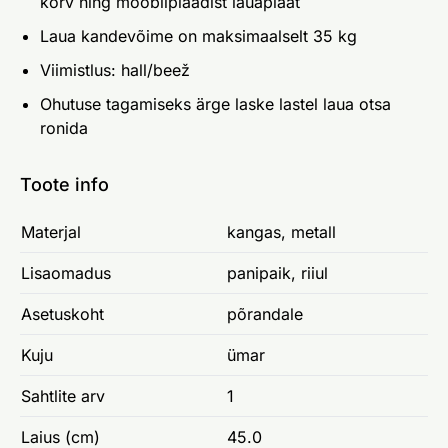
korv ning mööbliplaadist lauaplaat
Laua kandevõime on maksimaalselt 35 kg
Viimistlus: hall/beež
Ohutuse tagamiseks ärge laske lastel laua otsa
ronida
Toote info
Materjal
kangas, metall
Lisaomadus
panipaik, riiul
Asetuskoht
põrandale
Kuju
ümar
Sahtlite arv
1
Laius (cm)
45.0