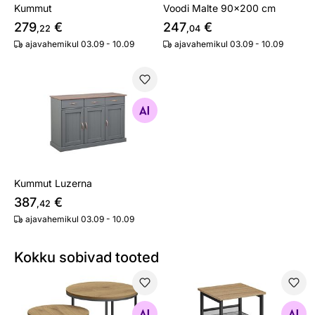
Kummut
Voodi Malte 90x200 cm
279
€
247
€
,22
,04
ajavahemikul 03.09 - 10.09
ajavahemikul 03.09 - 10.09
Kummut Luzerna
Otsi sarnaseid
Kummut Luzerna
387
€
,42
ajavahemikul 03.09 - 10.09
Kokku sobivad tooted
Diivanilaud 2tk tamm/must
Abilaud / öölaud
Otsi sarnaseid
Otsi sarnaseid