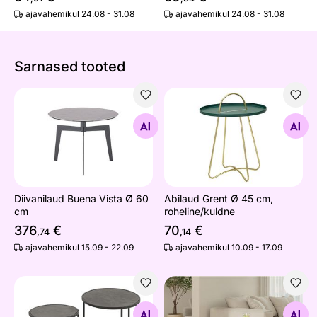
ajavahemikul 24.08 - 31.08
ajavahemikul 24.08 - 31.08
Sarnased tooted
Diivanilaud Buena Vista Ø 60 cm
Abilaud Grent Ø 45 cm, rohe
Otsi sarnaseid
Otsi sarnaseid
Diivanilaud Buena Vista Ø 60
Abilaud Grent Ø 45 cm,
cm
roheline/kuldne
376
€
70
€
,74
,14
ajavahemikul 15.09 - 22.09
ajavahemikul 10.09 - 17.09
Diivanilaudade komplekt Mountain Soul, 2 tk
Diivanilaud Luna
Otsi sarnaseid
Otsi sarnaseid