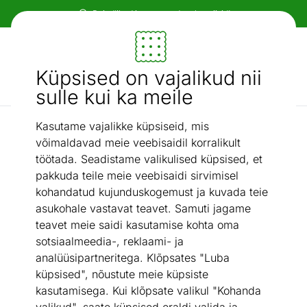
Paindlikud ja mugavad makseviisid!
Mööbel ja sisustus - ON24
Küpsised on vajalikud nii
Otsi...
AI otsing
sulle kui ka meile
Kasutame vajalikke küpsiseid, mis
Abilauad
Korviga abilaud Oskar, hall
/
võimaldavad meie veebisaidil korralikult
töötada. Seadistame valikulised küpsised, et
pakkuda teile meie veebisaidi sirvimisel
kohandatud kujunduskogemust ja kuvada teie
asukohale vastavat teavet. Samuti jagame
teavet meie saidi kasutamise kohta oma
sotsiaalmeedia-, reklaami- ja
analüüsipartneritega. Klõpsates "Luba
küpsised", nõustute meie küpsiste
kasutamisega. Kui klõpsate valikul "Kohanda