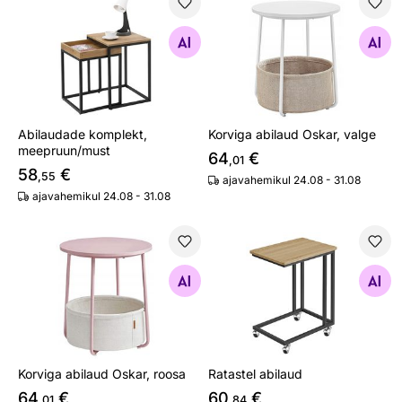
Abilaudade komplekt, meepruun/must
Korviga abilaud Oskar, valge
Otsi sarnaseid
Otsi sarnaseid
Abilaudade komplekt,
Korviga abilaud Oskar, valge
meepruun/must
64
€
,01
58
€
,55
ajavahemikul 24.08 - 31.08
ajavahemikul 24.08 - 31.08
Korviga abilaud Oskar, roosa
Ratastel abilaud
Otsi sarnaseid
Otsi sarnaseid
Korviga abilaud Oskar, roosa
Ratastel abilaud
64
€
60
€
,01
,84