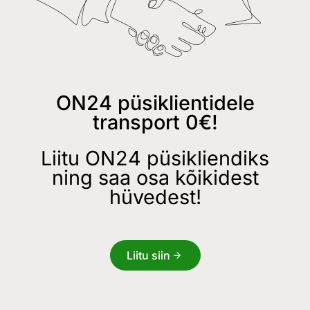
ON24 püsiklientidele
transport 0€!
Liitu ON24 püsikliendiks
ning saa osa kõikidest
hüvedest!
Liitu siin