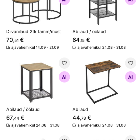
Diivanilaud 2tk tamm/must
Abilaud / öölaud
70
€
64
€
,51
,15
ajavahemikul 14.09 - 21.09
ajavahemikul 24.08 - 31.08
Abilaud / öölaud
Abilaud
Otsi sarnaseid
Otsi sarnaseid
Abilaud / öölaud
Abilaud
67
€
44
€
,44
,73
ajavahemikul 24.08 - 31.08
ajavahemikul 24.08 - 31.08