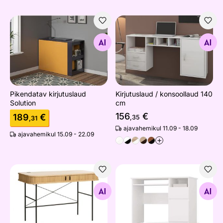
Pikendatav kirjutuslaud Solution
Kirjutuslaud / konsoollaud 
Otsi sarnaseid
Otsi sarnaseid
Pikendatav kirjutuslaud
Kirjutuslaud / konsoollaud 140
Solution
cm
156
€
189
€
,35
,31
ajavahemikul 11.09 - 18.09
ajavahemikul 15.09 - 22.09
+
Kirjutuslaud
Kirjutuslaud Porto 98,5 cm
Otsi sarnaseid
Otsi sarnaseid