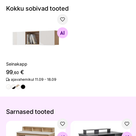
Kokku sobivad tooted
Seinakapp
Otsi sarnaseid
Seinakapp
99
€
,60
ajavahemikul 11.09 - 18.09
Sarnased tooted
Kirjutuslaud Stranda
Kirjutuslaud Niels