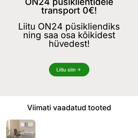
ON24 püsiklientidele
transport 0€!
Liitu ON24 püsikliendiks
ning saa osa kõikidest
hüvedest!
Liitu siin
Viimati vaadatud tooted