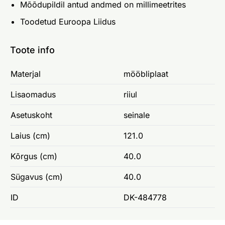
Mõõdupildil antud andmed on millimeetrites
Toodetud Euroopa Liidus
Toote info
Materjal
mööbliplaat
Lisaomadus
riiul
Asetuskoht
seinale
Laius (cm)
121.0
Kõrgus (cm)
40.0
Sügavus (cm)
40.0
ID
DK-484778