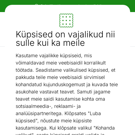
Paindlikud ja mugavad makseviisid!
Mööbel ja sisustus - ON24
Küpsised on vajalikud nii
Otsi...
AI otsing
sulle kui ka meile
Kasutame vajalikke küpsiseid, mis
Kirjutuslauad
Kirjutuslaud seinale
/
võimaldavad meie veebisaidil korralikult
töötada. Seadistame valikulised küpsised, et
pakkuda teile meie veebisaidi sirvimisel
kohandatud kujunduskogemust ja kuvada teie
asukohale vastavat teavet. Samuti jagame
teavet meie saidi kasutamise kohta oma
sotsiaalmeedia-, reklaami- ja
analüüsipartneritega. Klõpsates "Luba
küpsised", nõustute meie küpsiste
kasutamisega. Kui klõpsate valikul "Kohanda