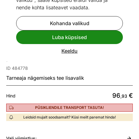
valikud", saate küpsised eraldi valida ja
nende kohta lisateavet vaadata.
Kohanda valikud
Go to slide 1
Go to slide 2
Go to slide 3
Go to slide 4
Go to slide 5
Luba küpsised
Mõõtmed
Vaata sarnaseid
Keeldu
Kirjutuslaud seinale
ID 484778
Tarneaja nägemiseks tee lisavalik
96
€
Hind
,93
PÜSIKLIENDILE TRANSPORT TASUTA!
Leidsid mujalt soodsamalt? Küsi meilt paremat hinda!
Vali
viimistlus: