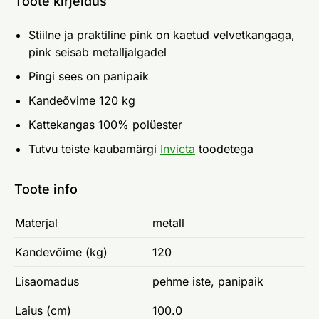
Toote kirjeldus
Stiilne ja praktiline pink on kaetud velvetkangaga,
pink seisab metalljalgadel
Pingi sees on panipaik
Kandeõvime 120 kg
Kattekangas 100% polüester
Tutvu teiste kaubamärgi
Invicta
toodetega
Toote info
Materjal
metall
Kandevõime (kg)
120
Lisaomadus
pehme iste, panipaik
Laius (cm)
100.0