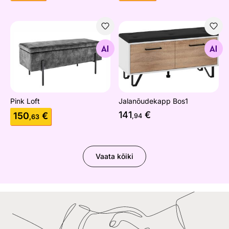
Pink Loft
Jalanõudekapp Bos1
Otsi sarnaseid
Otsi sarnaseid
Pink Loft
Jalanõudekapp Bos1
141
€
150
€
,94
,63
Vaata kõiki