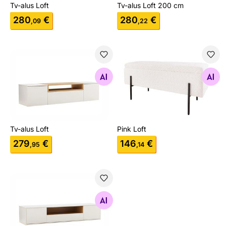
Tv-alus Loft
Tv-alus Loft 200 cm
280
€
280
€
,09
,22
Tv-alus Loft
Pink Loft
Otsi sarnaseid
Otsi sarnaseid
Tv-alus Loft
Pink Loft
279
€
146
€
,95
,14
Tv-alus Loft 150 cm
Otsi sarnaseid