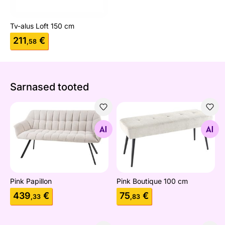
Tv-alus Loft 150 cm
211
€
,58
Sarnased tooted
Pink Papillon
Pink Boutique 100 cm
Otsi sarnaseid
Otsi sarnaseid
Pink Papillon
Pink Boutique 100 cm
439
€
75
€
,33
,83