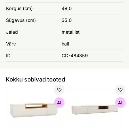
Kõrgus (cm)
48.0
Sügavus (cm)
35.0
Jalad
metallist
Värv
hall
ID
CD-484359
Kokku sobivad tooted
Tv-alus Loft
Tv-alus Loft 200 cm
Otsi sarnaseid
Otsi sarnaseid