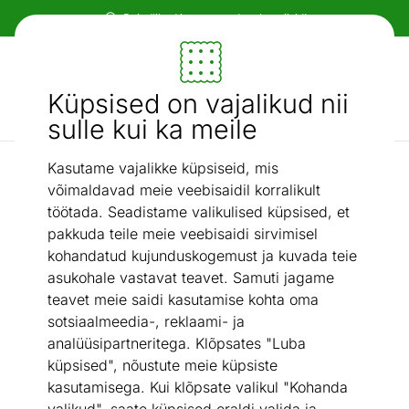
Paindlikud ja mugavad makseviisid!
Mööbel ja sisustus - ON24
Küpsised on vajalikud nii
Otsi...
AI otsing
sulle kui ka meile
Kasutame vajalikke küpsiseid, mis
Esikupingid
Pink Loft
/
võimaldavad meie veebisaidil korralikult
töötada. Seadistame valikulised küpsised, et
pakkuda teile meie veebisaidi sirvimisel
kohandatud kujunduskogemust ja kuvada teie
asukohale vastavat teavet. Samuti jagame
teavet meie saidi kasutamise kohta oma
sotsiaalmeedia-, reklaami- ja
analüüsipartneritega. Klõpsates "Luba
küpsised", nõustute meie küpsiste
kasutamisega. Kui klõpsate valikul "Kohanda