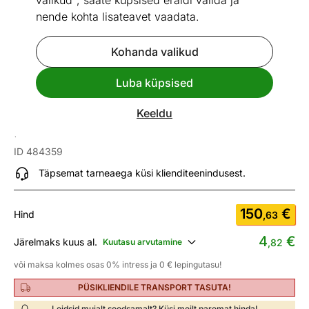
valikud", saate küpsised eraldi valida ja
nende kohta lisateavet vaadata.
Kohanda valikud
Go to slide 1
Go to slide 2
Go to slide 3
Go to slide 4
Go to slide 5
Luba küpsised
Mõõtmed
Vaata sarnaseid
Keeldu
Pink Loft
ID 484359
Täpsemat tarneaega küsi klienditeenindusest.
150
€
Hind
,63
4
€
Järelmaks kuus al.
Kuutasu arvutamine
,82
või maksa kolmes osas 0% intress ja 0 € lepingutasu!
PÜSIKLIENDILE TRANSPORT TASUTA!
Leidsid mujalt soodsamalt? Küsi meilt paremat hinda!