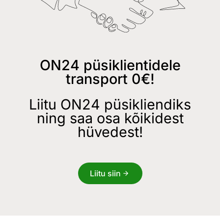
ON24 püsiklientidele
transport 0€!
Liitu ON24 püsikliendiks
ning saa osa kõikidest
hüvedest!
Liitu siin