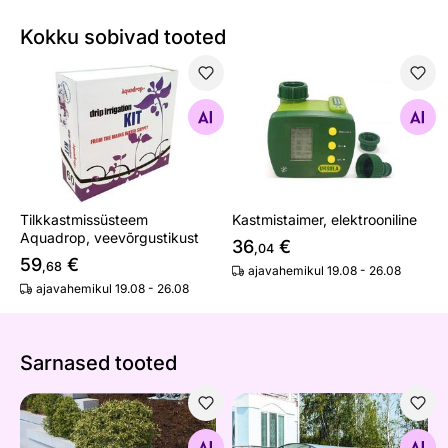
Kokku sobivad tooted
Tilkkastmissüsteem Aquadrop, veevõrgustikust
Kastmistaimer, elektrooniline
Otsi sarnaseid
Otsi sarnaseid
Tilkkastmissüsteem
Kastmistaimer, elektrooniline
Aquadrop, veevõrgustikust
36
€
,04
59
€
,68
ajavahemikul 19.08 - 26.08
ajavahemikul 19.08 - 26.08
Sarnased tooted
Kastmispadi
Kasvuhoone Kolmene