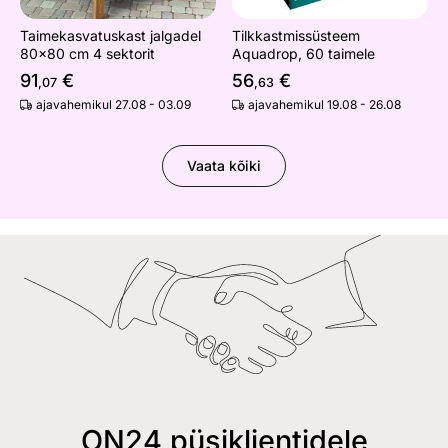
Taimekasvatuskast jalgadel
Tilkkastmissüsteem
80x80 cm 4 sektorit
Aquadrop, 60 taimele
91
€
56
€
,07
,63
ajavahemikul 27.08 - 03.09
ajavahemikul 19.08 - 26.08
Vaata kõiki
ON24 püsiklientidele