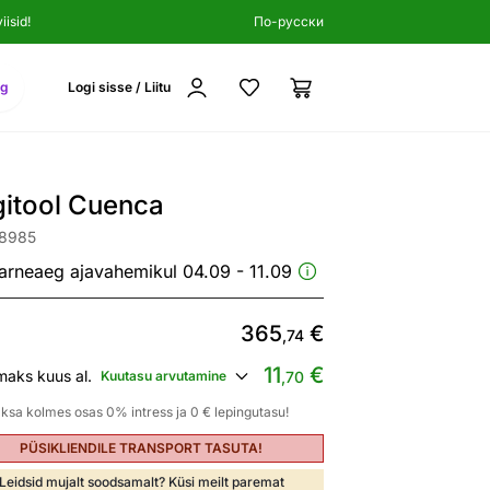
isid!
По-русски
ng
Logi sisse / Liitu
gitool Cuenca
78985
arneaeg ajavahemikul 04.09 - 11.09
365
€
,74
11
€
maks kuus al.
Kuutasu arvutamine
,70
ksa kolmes osas 0% intress ja 0 € lepingutasu!
PÜSIKLIENDILE TRANSPORT TASUTA!
Leidsid mujalt soodsamalt? Küsi meilt paremat