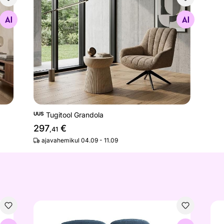
Tugitool Grandola
Otsi sarnaseid
UUS
Tugitool Grandola
297
€
,41
ajavahemikul 04.09 - 11.09
Diivanvoodi Ravell
Tug