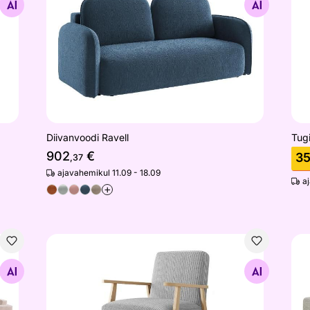
Otsi sarnaseid
Diivanvoodi Ravell
Tugi
902
€
3
,37
ajavahemikul 11.09 - 18.09
a
+
Tugitool Retro
Dii
Otsi sarnaseid