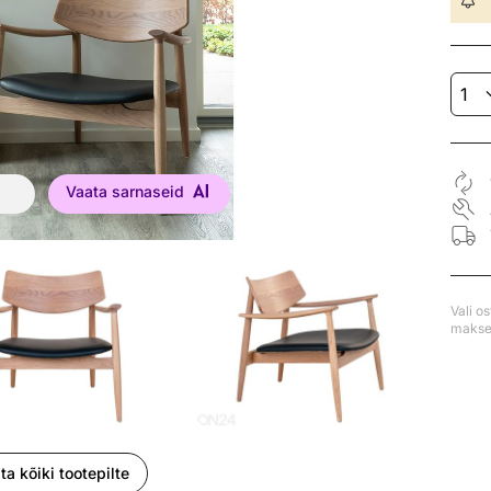
Vaata sarnaseid
Vali o
makse 
ta kõiki tootepilte