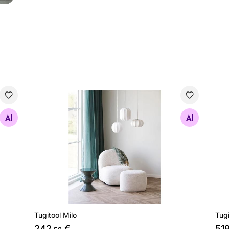
Tugitool Milo
Tug
Otsi sarnaseid
Tugitool Milo
Tugi
242
€
51