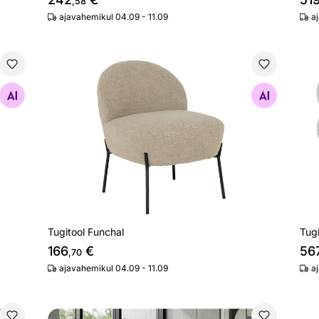
,58
ajavahemikul 04.09 - 11.09
a
Tugitool Funchal
Tug
Otsi sarnaseid
Tugitool Funchal
Tugi
166
€
56
,70
ajavahemikul 04.09 - 11.09
a