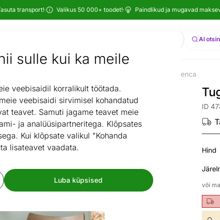
asuta transport!
·
Valikus 50 000+ toodet!
·
Paindlikud ja mugavad maksevi
Otsi
AI otsi
ii sulle kui ka meile
Elutuba
Pehme mööbel
Tugitoolid
Tugitool Cuenca
/
/
/
 veebisaidil korralikult töötada.
Tu
 meie veebisaidi sirvimisel kohandatud
ID 4
at teavet. Samuti jagame teavet meie
T
ami- ja analüüsipartneritega. Klõpsates
ega. Kui klõpsate valikul "Kohanda
ta lisateavet vaadata.
Hind
Järel
Luba küpsised
või ma