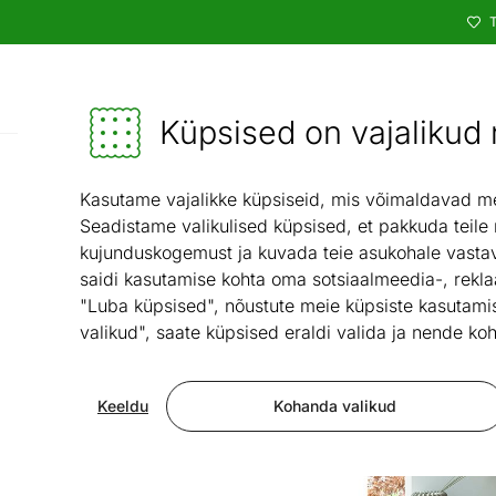
T
Kataloog
Mööbel ja sisustus - ON24
Küpsised on vajalikud n
Kasutame vajalikke küpsiseid, mis võimaldavad meie
Seadistame valikulised küpsised, et pakkuda teile
kujunduskogemust ja kuvada teie asukohale vastav
saidi kasutamise kohta oma sotsiaalmeedia-, rekla
"Luba küpsised", nõustute meie küpsiste kasutamis
valikud", saate küpsised eraldi valida ja nende koh
Keeldu
Kohanda valikud