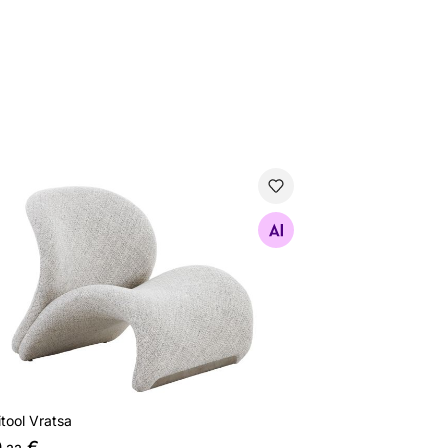
itool Vratsa
Otsi sarnaseid
tool Vratsa
9
€