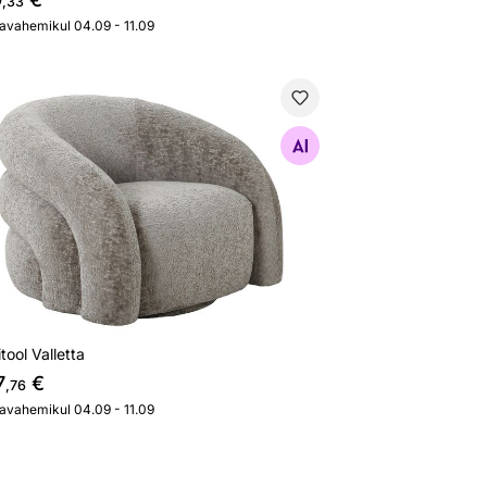
,33
javahemikul 04.09 - 11.09
itool Valletta
Otsi sarnaseid
tool Valletta
7
€
,76
javahemikul 04.09 - 11.09