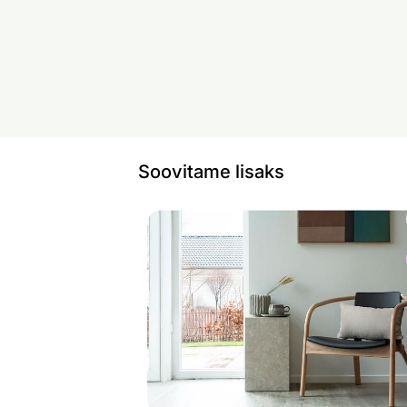
Soovitame lisaks
Abilaud Prague
Otsi sarnaseid