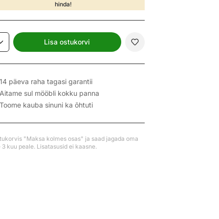
hinda!
Lisa ostukorvi
14 päeva raha tagasi garantii
Aitame sul mööbli kokku panna
Toome kauba sinuni ka õhtuti
stukorvis "Maksa kolmes osas" ja saad jagada oma
3 kuu peale. Lisatasusid ei kaasne.