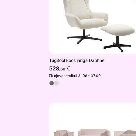
Otsi sarnaseid
Tugitool koos järiga Daphne
528
€
,68
ajavahemikul 31.08 - 07.09
Diivanikomplekt 3+2+1
Otsi sarnaseid