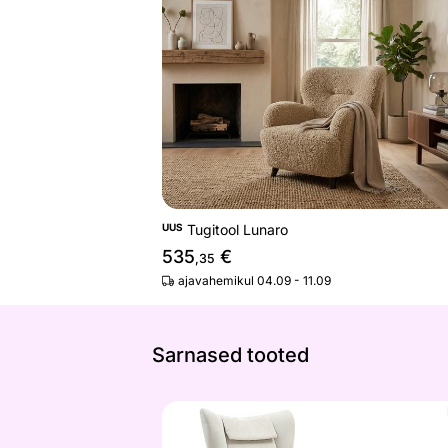
Tugitool Lunaro
Otsi sarnaseid
UUS
Tugitool Lunaro
535
€
,35
ajavahemikul 04.09 - 11.09
Sarnased tooted
Tugitool koos järiga Daphne