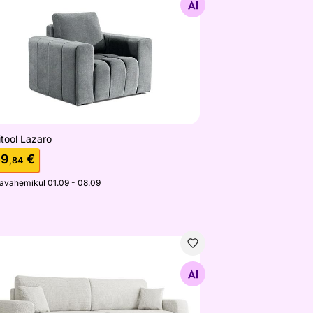
Otsi sarnaseid
tool Lazaro
59
€
,84
javahemikul 01.09 - 08.09
vanvoodi Patra
Otsi sarnaseid