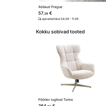
Abilaud Prague
57
€
,39
ajavahemikul 04.09 - 11.09
Kokku sobivad tooted
Pöörlev tugitool Torino
Otsi sarnaseid
Pöörlev tugitool Torino
364
€