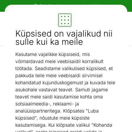
Paindlikud ja mugavad makseviisid!
Mööbel ja sisustus - ON24
Küpsised on vajalikud nii
Otsi...
AI otsing
sulle kui ka meile
Kasutame vajalikke küpsiseid, mis
Presskannud
Presskann La Cafetière 350 ml
/
võimaldavad meie veebisaidil korralikult
töötada. Seadistame valikulised küpsised, et
pakkuda teile meie veebisaidi sirvimisel
kohandatud kujunduskogemust ja kuvada teie
asukohale vastavat teavet. Samuti jagame
teavet meie saidi kasutamise kohta oma
sotsiaalmeedia-, reklaami- ja
analüüsipartneritega. Klõpsates "Luba
küpsised", nõustute meie küpsiste
kasutamisega. Kui klõpsate valikul "Kohanda