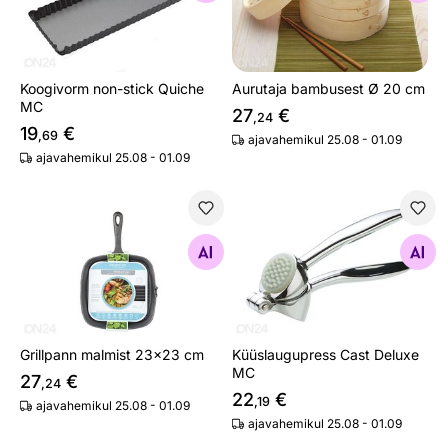
Koogivorm non-stick Quiche
Aurutaja bambusest Ø 20 cm
MC
27
€
,24
19
€
,69
ajavahemikul 25.08 - 01.09
ajavahemikul 25.08 - 01.09
Grillpann malmist 23x23 cm
Küüslaugupress Cast Delux
Otsi sarnaseid
Otsi sarnaseid
Grillpann malmist 23x23 cm
Küüslaugupress Cast Deluxe
MC
27
€
,24
22
€
,19
ajavahemikul 25.08 - 01.09
ajavahemikul 25.08 - 01.09