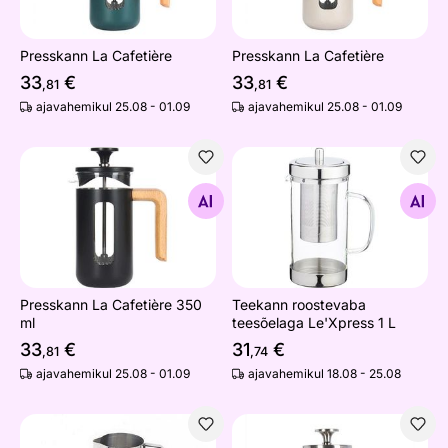
Presskann La Cafetière
Presskann La Cafetière
33
€
33
€
,81
,81
ajavahemikul 25.08 - 01.09
ajavahemikul 25.08 - 01.09
Presskann La Cafetière 350 ml
Teekann roostevaba teesõel
Otsi sarnaseid
Otsi sarnaseid
Presskann La Cafetière 350
Teekann roostevaba
ml
teesõelaga Le'Xpress 1 L
33
€
31
€
,81
,74
ajavahemikul 25.08 - 01.09
ajavahemikul 18.08 - 25.08
Kann roostevaba 350ml
Presskann La Cafetière