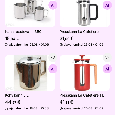
Otsi sarnaseid
Otsi sarnaseid
Kann roostevaba 350ml
Presskann La Cafetière
15
€
31
€
,94
,69
ajavahemikul 25.08 - 01.09
ajavahemikul 25.08 - 01.09
Kohvikann 3 L
Presskann La Cafetière 1 L
Otsi sarnaseid
Otsi sarnaseid
Kohvikann 3 L
Presskann La Cafetière 1 L
44
€
41
€
,57
,81
ajavahemikul 18.08 - 25.08
ajavahemikul 25.08 - 01.09