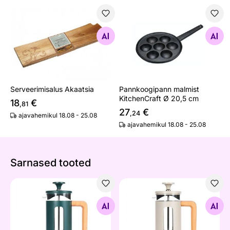
Serveerimisalus Akaatsia
Pannkoogipann malmist Kitc
Otsi sarnaseid
Otsi sarnaseid
Serveerimisalus Akaatsia
Pannkoogipann malmist
KitchenCraft Ø 20,5 cm
18
€
,81
27
€
,24
ajavahemikul 18.08 - 25.08
ajavahemikul 18.08 - 25.08
Sarnased tooted
Presskann La Cafetière
Presskann La Cafetière
Otsi sarnaseid
Otsi sarnaseid