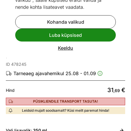
valikud", saate küpsised eraldi valida ja
nende kohta lisateavet vaadata.
Kohanda valikud
Go to slide 1
Go to slide 2
Luba küpsised
Mõõtmed
Vaata sarnaseid
Keeldu
Presskann La Cafetière 350 ml
ID 478245
Tarneaeg ajavahemikul 25.08 - 01.09
31
€
Hind
,69
PÜSIKLIENDILE TRANSPORT TASUTA!
Leidsid mujalt soodsamalt? Küsi meilt paremat hinda!
Vali
lisavalik:
350 ml