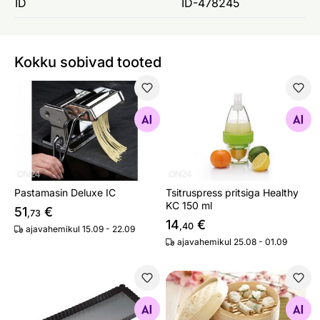
ID
ID-478245
Kokku sobivad tooted
Pastamasin Deluxe IC
Tsitruspress pritsiga Health
Otsi sarnaseid
Otsi sarnaseid
Pastamasin Deluxe IC
Tsitruspress pritsiga Healthy
KC 150 ml
51
€
,73
14
€
,40
ajavahemikul 15.09 - 22.09
ajavahemikul 25.08 - 01.09
Koogivorm non-stick Quiche MC
Aurutaja bambusest Ø 20 c
Otsi sarnaseid
Otsi sarnaseid