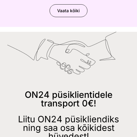
Vaata kõiki
ON24 püsiklientidele
transport 0€!
Liitu ON24 püsikliendiks
ning saa osa kõikidest
hüvedest!