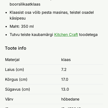
boorsilikaatklaas
Klaasist osa võib pesta masinas, teistel osadel
käsipesu
Maht: 350 ml
Tutvu teiste kaubamärgi
Kitchen Craft
toodetega
Toote info
Materjal
klaas
Laius (cm)
7.2
Kõrgus (cm)
17.0
Sügavus (cm)
13.0
Värv
hõbedane