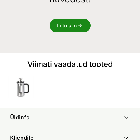
Liitu siin
Viimati vaadatud tooted
Üldinfo
Kliendile