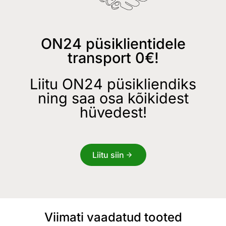
ON24 püsiklientidele
transport 0€!
Liitu ON24 püsikliendiks
ning saa osa kõikidest
hüvedest!
Liitu siin
Viimati vaadatud tooted