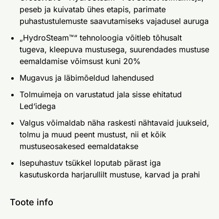
peseb ja kuivatab ühes etapis, parimate
puhastustulemuste saavutamiseks vajadusel auruga
„HydroSteam™“ tehnoloogia võitleb tõhusalt
tugeva, kleepuva mustusega, suurendades mustuse
eemaldamise võimsust kuni 20%
Mugavus ja läbimõeldud lahendused
Tolmuimeja on varustatud jala sisse ehitatud
Led‘idega
Valgus võimaldab näha raskesti nähtavaid juukseid,
tolmu ja muud peent mustust, nii et kõik
mustuseosakesed eemaldatakse
Isepuhastuv tsükkel loputab pärast iga
kasutuskorda harjarullilt mustuse, karvad ja prahi
Toote info