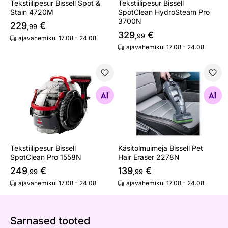
Tekstiilipesur Bissell Spot &
Tekstiilipesur Bissell
Stain 4720M
SpotClean HydroSteam Pro
3700N
229
€
,99
329
€
,99
ajavahemikul 17.08 - 24.08
ajavahemikul 17.08 - 24.08
Tekstiilipesur Bissell SpotClean Pro 1558N
Käsitolmuimeja Bissell Pet H
Otsi sarnaseid
Otsi sarnaseid
Tekstiilipesur Bissell
Käsitolmuimeja Bissell Pet
SpotClean Pro 1558N
Hair Eraser 2278N
249
€
139
€
,99
,99
ajavahemikul 17.08 - 24.08
ajavahemikul 17.08 - 24.08
Sarnased tooted