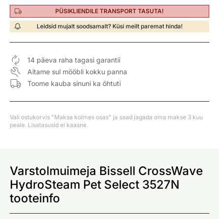
PÜSIKLIENDILE TRANSPORT TASUTA!
Leidsid mujalt soodsamalt? Küsi meilt paremat hinda!
14 päeva raha tagasi garantii
Aitame sul mööbli kokku panna
Toome kauba sinuni ka õhtuti
Vali ostukorvis "Maksa kolmes osas" ja saad jagada oma makse 3 kuu
peale. Lisatasusid ei kaasne.
Varstolmuimeja Bissell CrossWave
HydroSteam Pet Select 3527N
tooteinfo