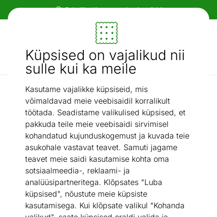
Paindlikud ja mugavad makseviisid!
Mööbel ja sisustus - ON24
Küpsised on vajalikud nii
Otsi...
AI otsing
sulle kui ka meile
Kasutame vajalikke küpsiseid, mis
Kodutehnika
Varstolmuimeja Bissell CrossWave HydroSteam Pet Select
võimaldavad meie veebisaidil korralikult
/
3527N
töötada. Seadistame valikulised küpsised, et
pakkuda teile meie veebisaidi sirvimisel
kohandatud kujunduskogemust ja kuvada teie
asukohale vastavat teavet. Samuti jagame
teavet meie saidi kasutamise kohta oma
sotsiaalmeedia-, reklaami- ja
analüüsipartneritega. Klõpsates "Luba
küpsised", nõustute meie küpsiste
kasutamisega. Kui klõpsate valikul "Kohanda