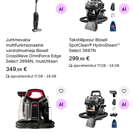
Juhtmevaba multifunktsionaalne varstolmuimeja Bissell
Tekstiilipesur Bissell Spot
Otsi sarnaseid
Otsi sarnaseid
Juhtmevaba
Tekstiilipesur Bissell
multifunktsionaalne
SpotClean® HydroSteam™
varstolmuimeja Bissell
Select 3697N
CrossWave OmniForce Edge
299
€
,99
Select 3999N, must/titaan
ajavahemikul 17.08 - 24.08
349
€
,99
ajavahemikul 17.08 - 24.08
Tekstiilipesur Bissell Spot & Stain 4720M
Tekstiilipesur Bissell Spot
Otsi sarnaseid
Otsi sarnaseid