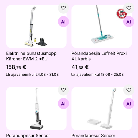
Elektriline puhastusmopp Kärcher EWM 2 *EU
Põrandapesija Lefheit Proxi 
Otsi sarnaseid
Otsi sarnaseid
Elektriline puhastusmopp
Põrandapesija Lefheit Proxi
Kärcher EWM 2 *EU
XL karbis
158
€
41
€
,76
,38
ajavahemikul 24.08 - 31.08
ajavahemikul 18.08 - 25.08
Põrandapesur Sencor SVW5010WH
Põrandapesur Sencor SVW
Otsi sarnaseid
Otsi sarnaseid
Põrandapesur Sencor
Põrandapesur Sencor