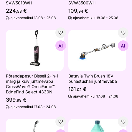
SVW5010WH
SVW3500WH
224
€
109
€
,58
,94
ajavahemikul 18.08 - 25.08
ajavahemikul 18.08 - 25.08
Põrandapesur Bissell 2-in-1 märg ja kuiv juhtmevaba 
Batavia Twin Brush 18V puha
Otsi sarnaseid
Otsi sarnaseid
Põrandapesur Bissell 2-in-1
Batavia Twin Brush 18V
märg ja kuiv juhtmevaba
puhastushari juhtmevaba
CrossWave® OmniForce™
161
€
,02
EdgeFind Select 4330N
ajavahemikul 17.08 - 24.08
399
€
,99
ajavahemikul 17.08 - 24.08
Aurumopp Kärcher SC 2 Upright
Universaalne põrandapuhastu