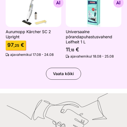
Otsi sarnaseid
Otsi sarnaseid
Aurumopp Kärcher SC 2
Universaalne
Upright
põrandapuhastusvahend
Leifheit 1 L
97
€
,25
11
€
,18
ajavahemikul 17.08 - 24.08
ajavahemikul 18.08 - 25.08
Vaata kõiki