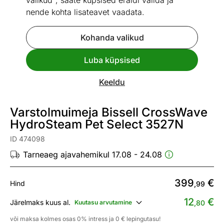
valikud", saate küpsised eraldi valida ja
nende kohta lisateavet vaadata.
Kohanda valikud
Luba küpsised
Go to slide 1
Go to slide 2
Go to slide 3
Go to slide 4
Go to slide 5
Go to slide 6
Go to slide 7
Go to slide 8
Go to slide 9
Go to slide 10
Vaata sarnaseid
Keeldu
Varstolmuimeja Bissell CrossWave
HydroSteam Pet Select 3527N
ID 474098
Tarneaeg ajavahemikul 17.08 - 24.08
399
€
Hind
,99
12
€
Järelmaks kuus al.
Kuutasu arvutamine
,80
või maksa kolmes osas 0% intress ja 0 € lepingutasu!