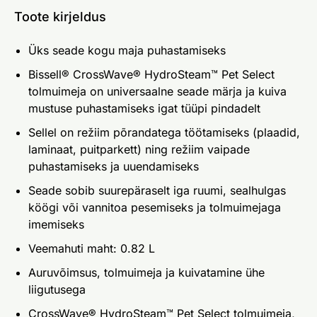
Toote kirjeldus
Üks seade kogu maja puhastamiseks
Bissell® CrossWave® HydroSteam™ Pet Select
tolmuimeja on universaalne seade märja ja kuiva
mustuse puhastamiseks igat tüüpi pindadelt
Sellel on režiim põrandatega töötamiseks (plaadid,
laminaat, puitparkett) ning režiim vaipade
puhastamiseks ja uuendamiseks
Seade sobib suurepäraselt iga ruumi, sealhulgas
köögi või vannitoa pesemiseks ja tolmuimejaga
imemiseks
Veemahuti maht: 0.82 L
Auruvõimsus, tolmuimeja ja kuivatamine ühe
liigutusega
CrossWave® HydroSteam™ Pet Select tolmuimeja,