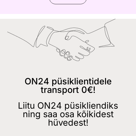
ON24 püsiklientidele
transport 0€!
Liitu ON24 püsikliendiks
ning saa osa kõikidest
hüvedest!