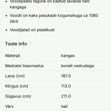
Voodipeatsi tagune on kaetud tavalise halli
kangaga
Voodil on kaks pesukasti kogumahuga ca 1080
liitrit
Voodijalad on plastikust
Toote info
Materjal
kangas
Madratsi lisaomadus
bonell vedrudega
Laius (cm)
187.0
Kõrgus (cm)
113.0
Sügavus (cm)
211.0
Värv
hall