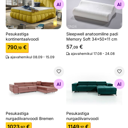
Otsi sarnaseid
Otsi sarnaseid
Pesukastiga
Sleepwell anatoomiline padi
kontinentaalvoodi
Memory Soft 34x50x11 cm
57
€
790
€
,09
,19
ajavahemikul 17.08 - 24.08
ajavahemikul 08.09 - 15.09
Pesukastiga nurgadiivanvoodi Bremen
Pesukastiga nurgadiivanvoo
Otsi sarnaseid
Otsi sarnaseid
Pesukastiga
Pesukastiga
nurgadiivanvoodi Bremen
nurgadiivanvoodi
1023
€
1149
€
,97
,17