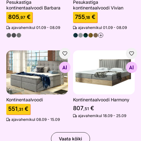
Pesukastiga
Pesukastiga
kontinentaalvoodi Barbara
kontinentaalvoodi Vivian
805
€
755
€
,97
,18
ajavahemikul 01.09 - 08.09
ajavahemikul 01.09 - 08.09
+
Kontinentaalvoodi
Kontinentaalvoodi Harmony
Otsi sarnaseid
Otsi sarnaseid
Kontinentaalvoodi
Kontinentaalvoodi Harmony
807
€
551
€
,51
,31
ajavahemikul 18.09 - 25.09
ajavahemikul 08.09 - 15.09
Vaata kõiki