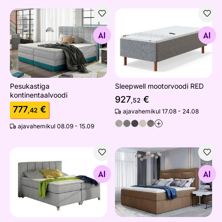
Pesukastiga kontinentaalvoodi
Sleepwell mootorvoodi RED
Otsi sarnaseid
Otsi sarnaseid
Pesukastiga
Sleepwell mootorvoodi RED
kontinentaalvoodi
927
€
,52
777
€
,42
ajavahemikul 17.08 - 24.08
+
ajavahemikul 08.09 - 15.09
Pesukastiga kontinentaalvoodi Barbara
Pesukastiga kontinentaalvoo
Otsi sarnaseid
Otsi sarnaseid