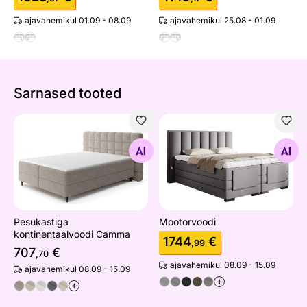
ajavahemikul 01.09 - 08.09
ajavahemikul 25.08 - 01.09
Sarnased tooted
Pesukastiga kontinentaalvoodi Camma
Mootorvoodi
Otsi sarnaseid
Otsi sarnaseid
Pesukastiga
Mootorvoodi
kontinentaalvoodi Camma
1744
€
,99
707
€
,70
ajavahemikul 08.09 - 15.09
ajavahemikul 08.09 - 15.09
+
+