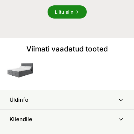
Liitu siin
Viimati vaadatud tooted
Üldinfo
Kliendile