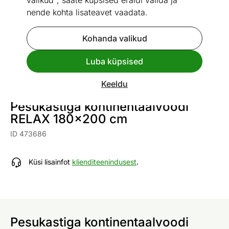
valikud", saate küpsised eraldi valida ja
nende kohta lisateavet vaadata.
Kohanda valikud
Go to slide 1
Go to slide 2
Go to slide 3
Go to slide 4
Go to slide 5
Go to slide 6
Go to slide 7
Luba küpsised
Mõõtmed
Vaata sarnaseid
Keeldu
Pesukastiga kontinentaalvoodi
RELAX 180x200 cm
ID 473686
Küsi lisainfot
klienditeenindusest
.
Pesukastiga kontinentaalvoodi