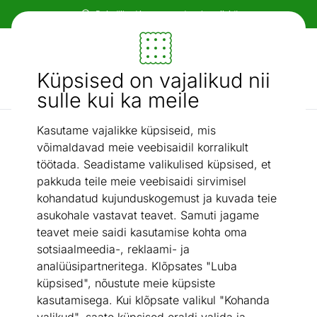
Paindlikud ja mugavad makseviisid!
Mööbel ja sisustus - ON24
Küpsised on vajalikud nii
Otsi...
AI otsing
sulle kui ka meile
Kasutame vajalikke küpsiseid, mis
Kontinentaalvoodid
Pesukastiga kontinentaalvoodi RELAX 180x200 cm
/
võimaldavad meie veebisaidil korralikult
töötada. Seadistame valikulised küpsised, et
pakkuda teile meie veebisaidi sirvimisel
kohandatud kujunduskogemust ja kuvada teie
asukohale vastavat teavet. Samuti jagame
teavet meie saidi kasutamise kohta oma
sotsiaalmeedia-, reklaami- ja
analüüsipartneritega. Klõpsates "Luba
küpsised", nõustute meie küpsiste
kasutamisega. Kui klõpsate valikul "Kohanda