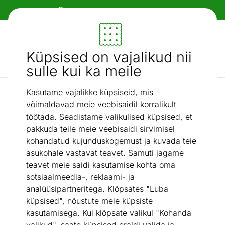
Paindlikud ja mugavad makseviisid!
Mööbel ja sisustus - ON24
Küpsised on vajalikud nii
Otsi...
AI otsing
sulle kui ka meile
Kasutame vajalikke küpsiseid, mis
Tugitoolid
Tugitool Hemingway
/
võimaldavad meie veebisaidil korralikult
töötada. Seadistame valikulised küpsised, et
pakkuda teile meie veebisaidi sirvimisel
kohandatud kujunduskogemust ja kuvada teie
asukohale vastavat teavet. Samuti jagame
teavet meie saidi kasutamise kohta oma
sotsiaalmeedia-, reklaami- ja
analüüsipartneritega. Klõpsates "Luba
küpsised", nõustute meie küpsiste
kasutamisega. Kui klõpsate valikul "Kohanda