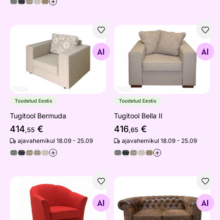
+
Tugitool Bermuda
Tugitool Bella II
Otsi sarnaseid
Otsi sarnaseid
Toodetud Eestis
Toodetud Eestis
Tugitool Bermuda
Tugitool Bella II
414
€
416
€
,55
,65
ajavahemikul 18.09 - 25.09
ajavahemikul 18.09 - 25.09
+
+
Tugitool Sara
Diivan Chesterfield
Otsi sarnaseid
Otsi sarnaseid