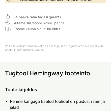
14 päeva raha tagasi garantii
Aitame sul mööbli kokku panna
Toome kauba sinuni ka õhtuti
Vali ostukorvis "Maksa kolmes osas" ja saad jagada oma makse 3 kuu
peale. Lisatasusid ei kaasne.
Tugitool Hemingway tooteinfo
Toote kirjeldus
Pehme kangaga kaetud toolidel on puidust raam ja
jalad