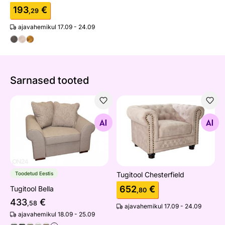
193
€
,29
ajavahemikul 17.09 - 24.09
Sarnased tooted
Tugitool Bella
Tugitool Chesterfield
Otsi sarnaseid
Otsi sarnaseid
Toodetud Eestis
Tugitool Chesterfield
652
€
Tugitool Bella
,80
433
€
,58
ajavahemikul 17.09 - 24.09
ajavahemikul 18.09 - 25.09