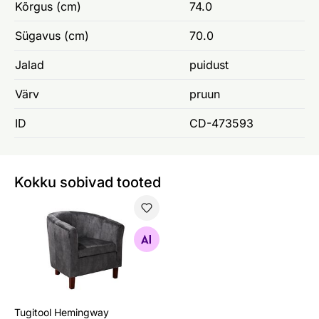
Kõrgus (cm)
74.0
Sügavus (cm)
70.0
Jalad
puidust
Värv
pruun
ID
CD-473593
Kokku sobivad tooted
Tugitool Hemingway
Otsi sarnaseid
Tugitool Hemingway