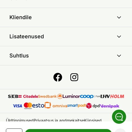
Kliendile
Lisateenused
Suhtlus
Üldtingimused
Privaatsus ja andmekaitse
Küpsised
© 2026 ON24 AS
|
Kõik õigused kaitstud