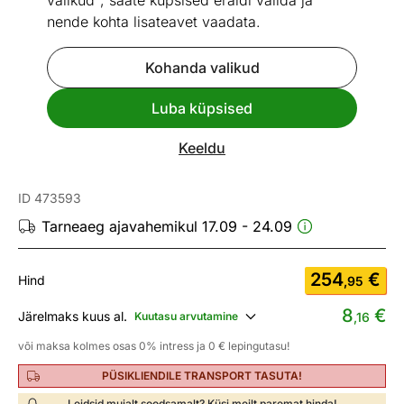
valikud", saate küpsised eraldi valida ja
nende kohta lisateavet vaadata.
Kohanda valikud
Go to slide 1
Go to slide 2
Go to slide 3
Go to slide 4
Go to slide 5
Luba küpsised
Mõõtmed
Vaata sarnaseid
Keeldu
Tugitool Hemingway
ID 473593
Tarneaeg ajavahemikul 17.09 - 24.09
254
€
Hind
,95
8
€
Järelmaks kuus al.
Kuutasu arvutamine
,16
või maksa kolmes osas 0% intress ja 0 € lepingutasu!
PÜSIKLIENDILE TRANSPORT TASUTA!
Leidsid mujalt soodsamalt? Küsi meilt paremat hinda!