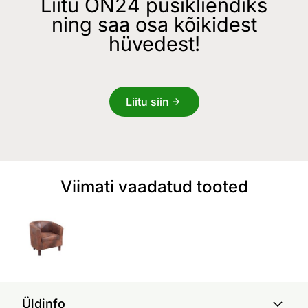
Liitu ON24 püsikliendiks
ning saa osa kõikidest
hüvedest!
Liitu siin
Viimati vaadatud tooted
Üldinfo