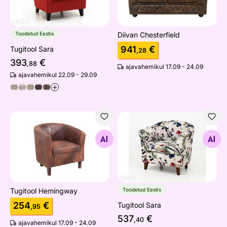
Toodetud Eestis
Diivan Chesterfield
941
€
Tugitool Sara
,28
393
€
,88
ajavahemikul 17.09 - 24.09
ajavahemikul 22.09 - 29.09
+
Tugitool Hemingway
Tugitool Sara
Otsi sarnaseid
Otsi sarnaseid
Tugitool Hemingway
Toodetud Eestis
254
€
Tugitool Sara
,95
537
€
,40
ajavahemikul 17.09 - 24.09