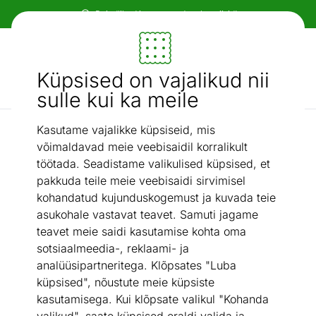
Paindlikud ja mugavad makseviisid!
Mööbel ja sisustus - ON24
Küpsised on vajalikud nii
Otsi...
AI otsing
sulle kui ka meile
Kasutame vajalikke küpsiseid, mis
Kontinentaalvoodid
Kontinentaalvoodi Oregon 160x200 cm
/
võimaldavad meie veebisaidil korralikult
töötada. Seadistame valikulised küpsised, et
pakkuda teile meie veebisaidi sirvimisel
kohandatud kujunduskogemust ja kuvada teie
asukohale vastavat teavet. Samuti jagame
teavet meie saidi kasutamise kohta oma
sotsiaalmeedia-, reklaami- ja
analüüsipartneritega. Klõpsates "Luba
küpsised", nõustute meie küpsiste
kasutamisega. Kui klõpsate valikul "Kohanda