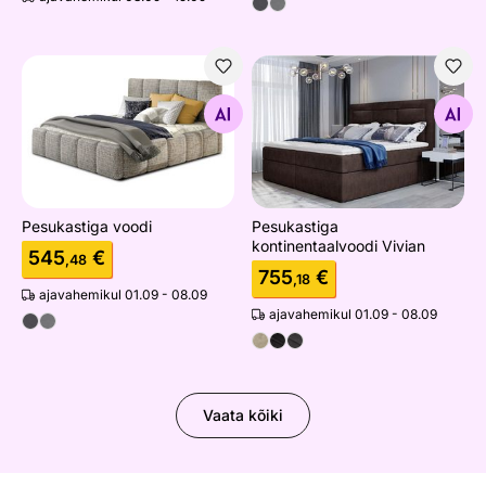
Pesukastiga voodi
Pesukastiga kontinentaalvoo
Otsi sarnaseid
Otsi sarnaseid
Pesukastiga voodi
Pesukastiga
kontinentaalvoodi Vivian
545
€
,48
755
€
,18
ajavahemikul 01.09 - 08.09
ajavahemikul 01.09 - 08.09
Vaata kõiki