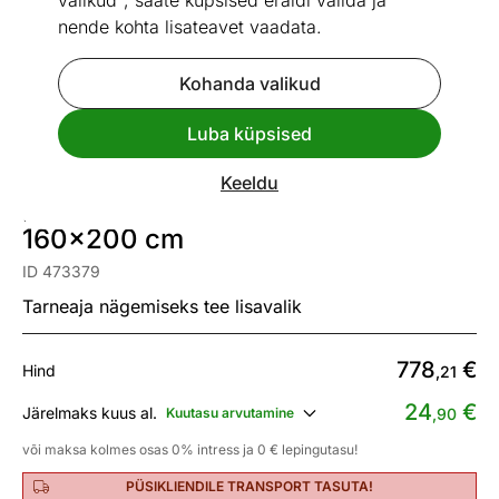
valikud", saate küpsised eraldi valida ja
nende kohta lisateavet vaadata.
Kohanda valikud
Go to slide 1
Go to slide 2
Go to slide 3
Go to slide 4
Go to slide 5
Go to slide 6
Luba küpsised
Mõõtmed
Vaata sarnaseid
Keeldu
Kontinentaalvoodi Oregon
160x200 cm
ID 473379
Tarneaja nägemiseks tee lisavalik
778
€
Hind
,21
24
€
Järelmaks kuus al.
Kuutasu arvutamine
,90
või maksa kolmes osas 0% intress ja 0 € lepingutasu!
PÜSIKLIENDILE TRANSPORT TASUTA!