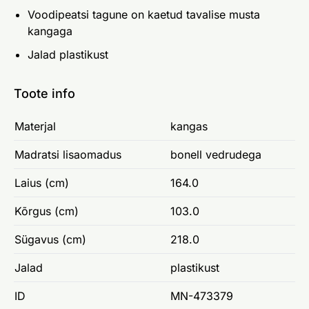
Voodipeatsi tagune on kaetud tavalise musta
kangaga
Jalad plastikust
Toote info
Materjal
kangas
Madratsi lisaomadus
bonell vedrudega
Laius (cm)
164.0
Kõrgus (cm)
103.0
Sügavus (cm)
218.0
Jalad
plastikust
ID
MN-473379