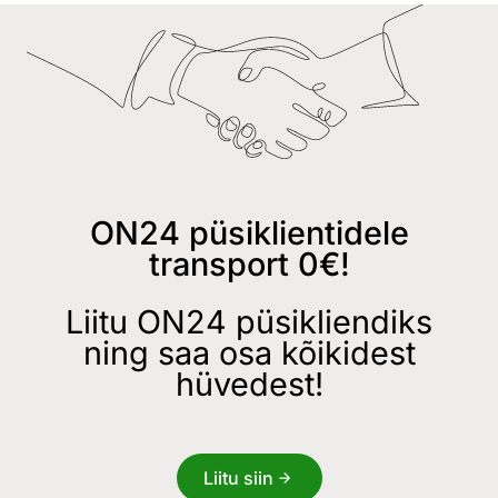
ON24 püsiklientidele
transport 0€!
Liitu ON24 püsikliendiks
ning saa osa kõikidest
hüvedest!
Liitu siin