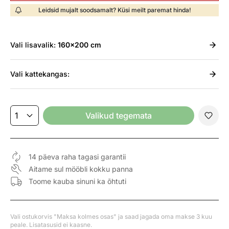
Leidsid mujalt soodsamalt? Küsi meilt paremat hinda!
Vali
lisavalik:
160x200 cm
Vali
kattekangas:
Valikud tegemata
14 päeva raha tagasi garantii
Aitame sul mööbli kokku panna
Toome kauba sinuni ka õhtuti
Vali ostukorvis "Maksa kolmes osas" ja saad jagada oma makse 3 kuu
peale. Lisatasusid ei kaasne.