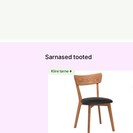
Sarnased tooted
Kiire tarne
Tammepuidust tool Dora, lakitud
Otsi sarnaseid