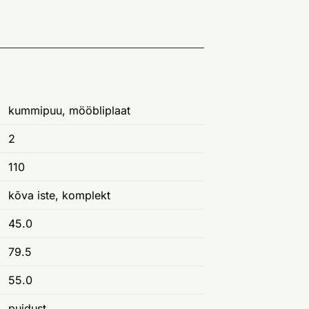
kummipuu, mööbliplaat
2
110
kõva iste, komplekt
45.0
79.5
55.0
puidust