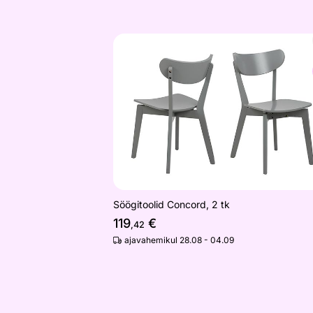
Söögitoolid Concord, 2 tk
Otsi sarnaseid
Söögitoolid Concord, 2 tk
119
€
,42
ajavahemikul 28.08 - 04.09