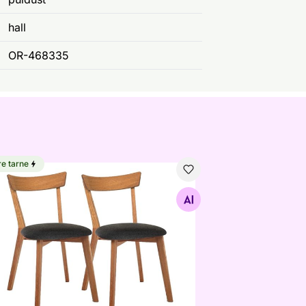
hall
OR-468335
re tarne
mepuidust toolid Viola H, 2 tk
Otsi sarnaseid