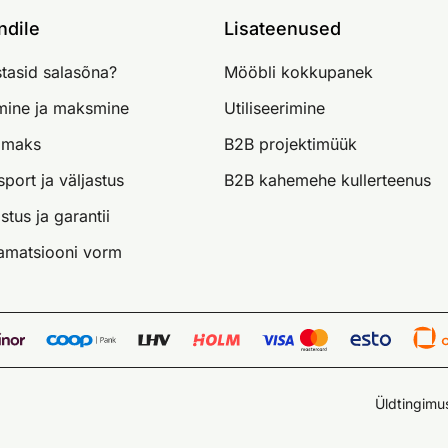
ndile
Lisateenused
tasid salasõna?
Mööbli kokkupanek
imine ja maksmine
Utiliseerimine
lmaks
B2B projektimüük
sport ja väljastus
B2B kahemehe kullerteenus
stus ja garantii
amatsiooni vorm
Üldtingimu