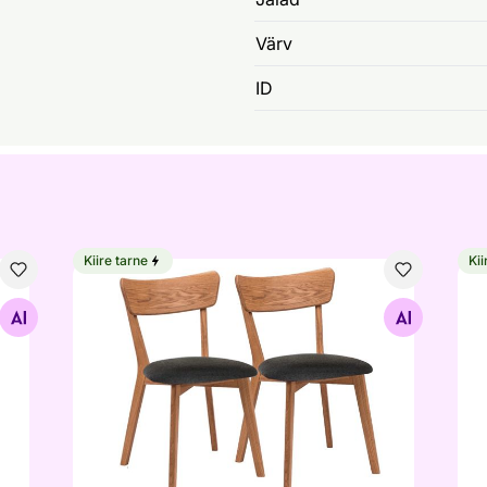
Värv
ID
Kiire tarne
Kii
Tammepuidust tool Dora lakitud, 2 tk
Tam
Otsi sarnaseid