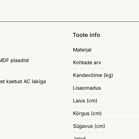
Toote info
Materjal
 MDF plaadist
Kohtade arv
Kandevõime (kg)
st kaetud AC lakiga
Lisaomadus
Laius (cm)
Kõrgus (cm)
Sügavus (cm)
Jalad