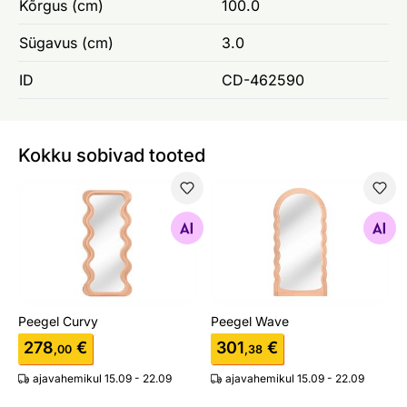
Kõrgus (cm)
100.0
Sügavus (cm)
3.0
ID
CD-462590
Kokku sobivad tooted
Peegel Curvy
Peegel Wave
Otsi sarnaseid
Otsi sarnaseid
Peegel Curvy
Peegel Wave
278
€
301
€
,00
,38
ajavahemikul 15.09 - 22.09
ajavahemikul 15.09 - 22.09