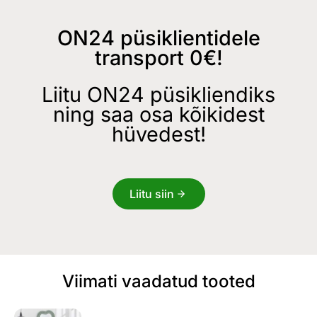
ON24 püsiklientidele
transport 0€!
Liitu ON24 püsikliendiks
ning saa osa kõikidest
hüvedest!
Liitu siin
Viimati vaadatud tooted