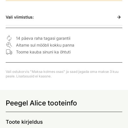
Vali
viimistlus:
14 päeva raha tagasi garantii
Aitame sul mööbli kokku panna
Toome kauba sinuni ka õhtuti
Vali ostukorvis "Maksa kolmes osas" ja saad jagada oma makse 3 kuu
peale. Lisatasusid ei kaasne.
Peegel Alice tooteinfo
Toote kirjeldus