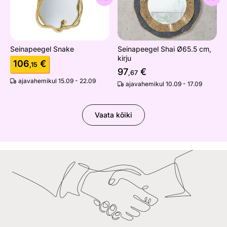
Seinapeegel Snake
Seinapeegel Shai Ø65.5 cm,
kirju
106
€
,15
97
€
,67
ajavahemikul 15.09 - 22.09
ajavahemikul 10.09 - 17.09
Vaata kõiki