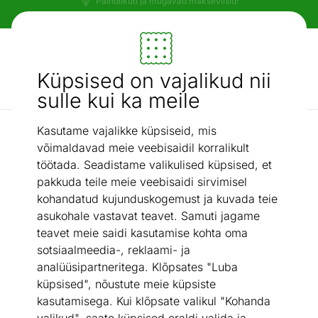
Tasuta transport!
Mööbel ja sisustus - ON24
Küpsised on vajalikud nii
Otsi...
AI otsing
sulle kui ka meile
Kasutame vajalikke küpsiseid, mis
Valgustid ja sisustuskaubad
Peegel Alice
/
võimaldavad meie veebisaidil korralikult
töötada. Seadistame valikulised küpsised, et
pakkuda teile meie veebisaidi sirvimisel
kohandatud kujunduskogemust ja kuvada teie
asukohale vastavat teavet. Samuti jagame
teavet meie saidi kasutamise kohta oma
sotsiaalmeedia-, reklaami- ja
analüüsipartneritega. Klõpsates "Luba
küpsised", nõustute meie küpsiste
kasutamisega. Kui klõpsate valikul "Kohanda