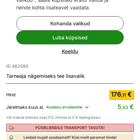
valikud", saate küpsised eraldi valida ja
nende kohta lisateavet vaadata.
Kohanda valikud
1 / 26
Mõõtmed
Vaata sarnaseid
Luba küpsised
Keeldu
Peegel Alice
ID 462590
Tarneaja nägemiseks tee lisavalik
176
€
Hind
,11
5
€
Järelmaks kuus al.
Kuutasu arvutamine
,63
või maksa kolmes osas 0% intress ja 0 € lepingutasu!
PÜSIKLIENDILE TRANSPORT TASUTA!
Leidsid mujalt soodsamalt? Küsi meilt paremat hinda!