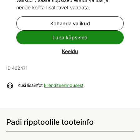
valikud", saate küpsised eraldi valida ja
nende kohta lisateavet vaadata.
Kohanda valikud
Go to slide 1
Go to slide 2
Go to slide 3
Luba küpsised
Vaata sarnaseid
Keeldu
Padi ripptoolile
ID 462471
Küsi lisainfot
klienditeenindusest
.
Padi ripptoolile tooteinfo