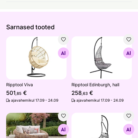
Sarnased tooted
Ripptool Viva
Ripptool Edinburgh, hall
Otsi sarnaseid
Otsi sarnaseid
Ripptool Viva
Ripptool Edinburgh, hall
501
€
258
€
,85
,63
ajavahemikul 17.09 - 24.09
ajavahemikul 17.09 - 24.09
Aiadiivan Cocoon
Ripptool Vide
Otsi sarnaseid
Otsi sarnaseid