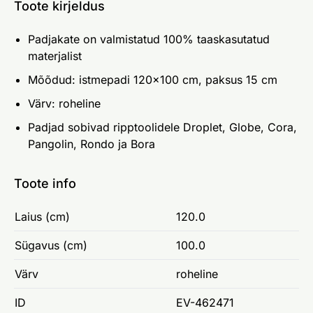
Toote kirjeldus
Padjakate on valmistatud 100% taaskasutatud
materjalist
Mõõdud: istmepadi 120x100 cm, paksus 15 cm
Värv: roheline
Padjad sobivad ripptoolidele Droplet, Globe, Cora,
Pangolin, Rondo ja Bora
Toote info
Laius (cm)
120.0
Sügavus (cm)
100.0
Värv
roheline
ID
EV-462471