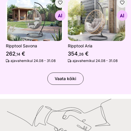
Ripptool Savona
Ripptool Aria
Otsi sarnaseid
Otsi sarnaseid
Ripptool Savona
Ripptool Aria
262
€
354
€
,14
,26
ajavahemikul 24.08 - 31.08
ajavahemikul 24.08 - 31.08
Vaata kõiki