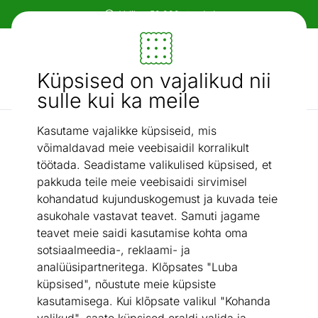
Mööbel ja sisustus - ON24
Küpsised on vajalikud nii
Otsi...
AI otsing
sulle kui ka meile
Kasutame vajalikke küpsiseid, mis
Aiamööbli katted ja padjad
Padi ripptoolile
/
võimaldavad meie veebisaidil korralikult
töötada. Seadistame valikulised küpsised, et
pakkuda teile meie veebisaidi sirvimisel
kohandatud kujunduskogemust ja kuvada teie
asukohale vastavat teavet. Samuti jagame
teavet meie saidi kasutamise kohta oma
sotsiaalmeedia-, reklaami- ja
analüüsipartneritega. Klõpsates "Luba
küpsised", nõustute meie küpsiste
kasutamisega. Kui klõpsate valikul "Kohanda