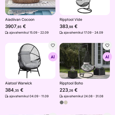
Aiadiivan Cocoon
Ripptool Vide
3907
€
383
€
,85
,98
ajavahemikul 15.09 - 22.09
ajavahemikul 17.09 - 24.09
Aiatool Warwick
Ripptool Boho
Otsi sarnaseid
Otsi sarnaseid
Aiatool Warwick
Ripptool Boho
384
€
223
€
,35
,26
ajavahemikul 04.09 - 11.09
ajavahemikul 24.08 - 31.08