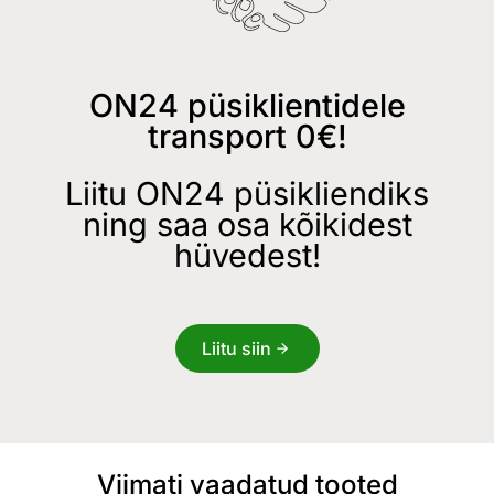
ON24 püsiklientidele
transport 0€!
Liitu ON24 püsikliendiks
ning saa osa kõikidest
hüvedest!
Liitu siin
Viimati vaadatud tooted