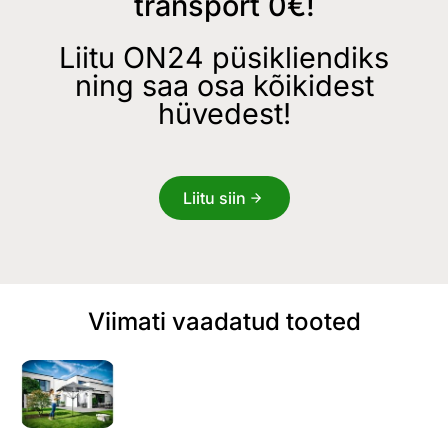
transport 0€!
Liitu ON24 püsikliendiks
ning saa osa kõikidest
hüvedest!
Liitu siin
Viimati vaadatud tooted