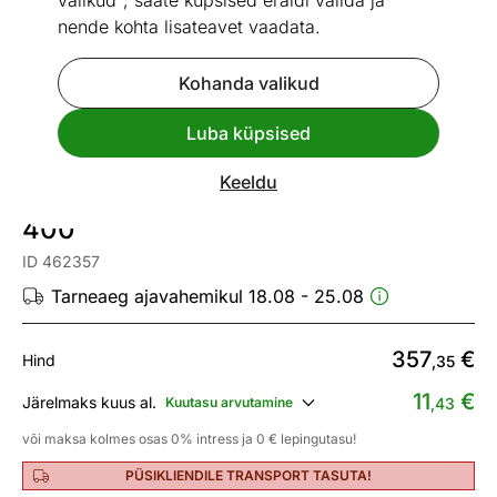
valikud", saate küpsised eraldi valida ja
nende kohta lisateavet vaadata.
Kohanda valikud
1 / 21
Mõõtmed
Vaata sarnaseid
Luba küpsised
Keeldu
Pesukarussell Leifheit Linoprotect
400
ID 462357
Tarneaeg ajavahemikul 18.08 - 25.08
357
€
Hind
,35
11
€
Järelmaks kuus al.
Kuutasu arvutamine
,43
või maksa kolmes osas 0% intress ja 0 € lepingutasu!
PÜSIKLIENDILE TRANSPORT TASUTA!