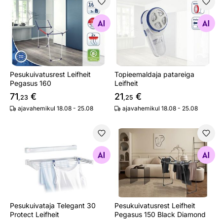
Pesukuivatusrest Leifheit Pegasus 160
Topieemaldaja patareiga Leif
Otsi sarnaseid
Otsi sarnaseid
Pesukuivatusrest Leifheit
Topieemaldaja patareiga
Pegasus 160
Leifheit
71
€
21
€
,23
,25
ajavahemikul 18.08 - 25.08
ajavahemikul 18.08 - 25.08
Pesukuivataja Telegant 30 Protect Leifheit
Pesukuivatusrest Leifheit P
Otsi sarnaseid
Otsi sarnaseid
Pesukuivataja Telegant 30
Pesukuivatusrest Leifheit
Protect Leifheit
Pegasus 150 Black Diamond