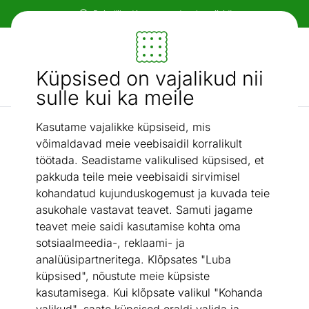
Paindlikud ja mugavad makseviisid!
Mööbel ja sisustus - ON24
Küpsised on vajalikud nii
Otsi...
AI otsing
sulle kui ka meile
Kasutame vajalikke küpsiseid, mis
Pesukuivatusrestid
Pesukarussell Leifheit Linoprotect 400
/
võimaldavad meie veebisaidil korralikult
töötada. Seadistame valikulised küpsised, et
pakkuda teile meie veebisaidi sirvimisel
kohandatud kujunduskogemust ja kuvada teie
asukohale vastavat teavet. Samuti jagame
teavet meie saidi kasutamise kohta oma
sotsiaalmeedia-, reklaami- ja
analüüsipartneritega. Klõpsates "Luba
küpsised", nõustute meie küpsiste
kasutamisega. Kui klõpsate valikul "Kohanda