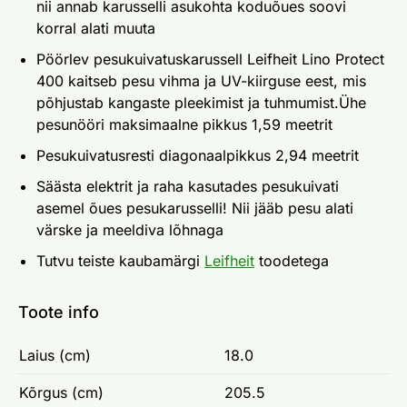
nii annab karusselli asukohta koduõues soovi
korral alati muuta
Pöörlev pesukuivatuskarussell Leifheit Lino Protect
400 kaitseb pesu vihma ja UV-kiirguse eest, mis
põhjustab kangaste pleekimist ja tuhmumist.Ühe
pesunööri maksimaalne pikkus 1,59 meetrit
Pesukuivatusresti diagonaalpikkus 2,94 meetrit
Säästa elektrit ja raha kasutades pesukuivati
asemel õues pesukarusselli! Nii jääb pesu alati
värske ja meeldiva lõhnaga
Tutvu teiste kaubamärgi
Leifheit
toodetega
Toote info
Laius (cm)
18.0
Kõrgus (cm)
205.5