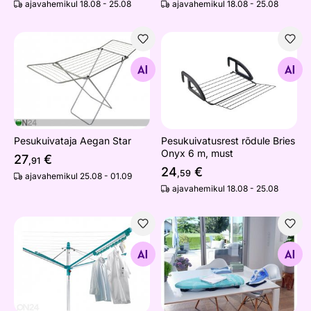
ajavahemikul 18.08 - 25.08
ajavahemikul 18.08 - 25.08
Pesukuivataja Aegan Star
Pesukuivatusrest rõdule Bri
Otsi sarnaseid
Otsi sarnaseid
Pesukuivataja Aegan Star
Pesukuivatusrest rõdule Bries
Onyx 6 m, must
27
€
,91
24
€
,59
ajavahemikul 25.08 - 01.09
ajavahemikul 18.08 - 25.08
Riidepuuhoidja Leifheit Linomatic Easy Clip
Triikimislaud Leifheit AB Co
Otsi sarnaseid
Otsi sarnaseid