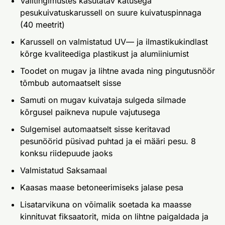
Välitingimustes kasutatav katusega
pesukuivatuskarussell on suure kuivatuspinnaga
(40 meetrit)
Karussell on valmistatud UV— ja ilmastikukindlast
kõrge kvaliteediga plastikust ja alumiiniumist
Toodet on mugav ja lihtne avada ning pingutusnöör
tõmbub automaatselt sisse
Samuti on mugav kuivataja sulgeda silmade
kõrgusel paikneva nupule vajutusega
Sulgemisel automaatselt sisse keritavad
pesunöörid püsivad puhtad ja ei määri pesu. 8
konksu riidepuude jaoks
Valmistatud Saksamaal
Kaasas maase betoneerimiseks jalase pesa
Lisatarvikuna on võimalik soetada ka maasse
kinnituvat fiksaatorit, mida on lihtne paigaldada ja