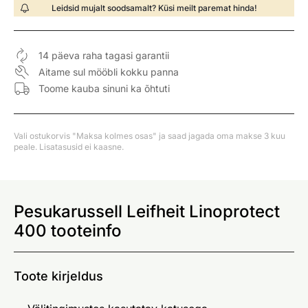
Leidsid mujalt soodsamalt? Küsi meilt paremat hinda!
14 päeva raha tagasi garantii
Aitame sul mööbli kokku panna
Toome kauba sinuni ka õhtuti
Vali ostukorvis "Maksa kolmes osas" ja saad jagada oma makse 3 kuu
peale. Lisatasusid ei kaasne.
Pesukarussell Leifheit Linoprotect
400 tooteinfo
Toote kirjeldus