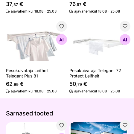
37
€
76
€
,37
,57
ajavahemikul 18.08 - 25.08
ajavahemikul 18.08 - 25.08
Pesukuivataja Leifheit Telegant Plus 81
Pesukuivataja Telegant 72 Pr
Otsi sarnaseid
Otsi sarnaseid
Pesukuivataja Leifheit
Pesukuivataja Telegant 72
Telegant Plus 81
Protect Leifheit
62
€
50
€
,99
,79
ajavahemikul 18.08 - 25.08
ajavahemikul 18.08 - 25.08
Sarnased tooted
Triikimislaud Lyon
Pesukarussell Leifheit Linop