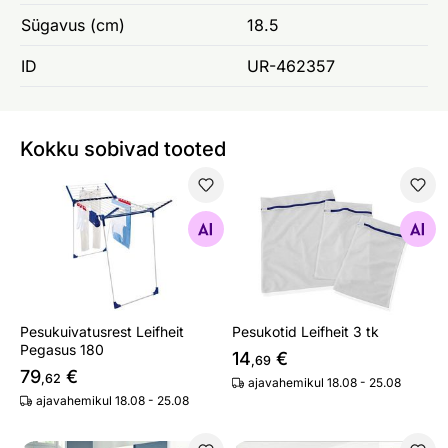
Sügavus (cm)
18.5
ID
UR-462357
Kokku sobivad tooted
Pesukuivatusrest Leifheit Pegasus 180
Pesukotid Leifheit 3 tk
Otsi sarnaseid
Otsi sarnaseid
Pesukuivatusrest Leifheit
Pesukotid Leifheit 3 tk
Pegasus 180
14
€
,69
79
€
,62
ajavahemikul 18.08 - 25.08
ajavahemikul 18.08 - 25.08