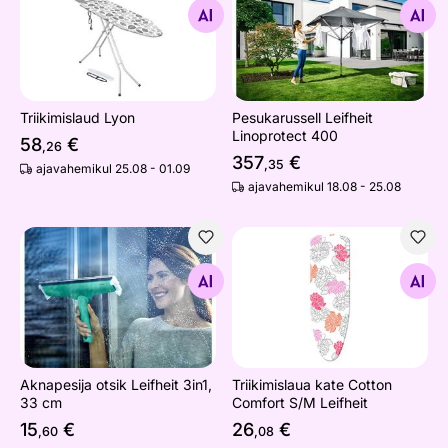
Otsi sarnaseid
Otsi sarnaseid
Triikimislaud Lyon
Pesukarussell Leifheit
Linoprotect 400
58
€
,26
357
€
,35
ajavahemikul 25.08 - 01.09
ajavahemikul 18.08 - 25.08
Aknapesija otsik Leifheit 3in1, 33 cm
Triikimislaua kate Cotton Co
Otsi sarnaseid
Otsi sarnaseid
Aknapesija otsik Leifheit 3in1,
Triikimislaua kate Cotton
33 cm
Comfort S/M Leifheit
15
€
26
€
,60
,08