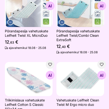
Põrandapesija vahetuskate Leifheit Twist XL MicroDuo
Põrandapesija vahetuskate L
Otsi sarnaseid
Otsi sarnaseid
Põrandapesija vahetuskate
Põrandapesija vahetuskate
Leifheit Twist XL MicroDuo
Leifheit Twist/Combi Clean
ExtraSoft
12
€
,63
12
€
,40
ajavahemikul 18.08 - 25.08
ajavahemikul 18.08 - 25.08
Triikimislaua vahetuskate Leifheit Cotton S Classic 112x
Vahetuskate Leifheit Clean 
Otsi sarnaseid
Otsi sarnaseid
Triikimislaua vahetuskate
Vahetuskate Leifheit Clean
Leifheit Cotton S Classic
Twist M Ergo micro duo
112x34 cm