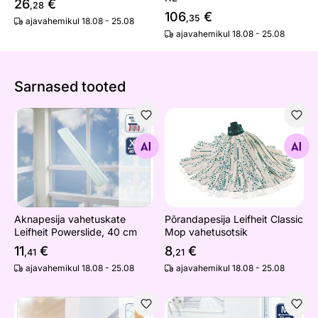
26
€
,28
106
€
,35
ajavahemikul 18.08 - 25.08
ajavahemikul 18.08 - 25.08
Sarnased tooted
Aknapesija vahetuskate Leifheit Powerslide, 40 cm
Põrandapesija Leifheit Class
Otsi sarnaseid
Otsi sarnaseid
Aknapesija vahetuskate
Põrandapesija Leifheit Classic
Leifheit Powerslide, 40 cm
Mop vahetusotsik
11
€
8
€
,41
,21
ajavahemikul 18.08 - 25.08
ajavahemikul 18.08 - 25.08