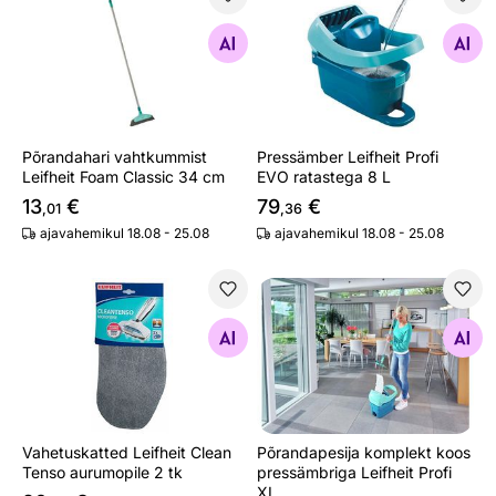
Põrandahari vahtkummist Leifheit Foam Classic 34 cm
Pressämber Leifheit Profi EV
Otsi sarnaseid
Otsi sarnaseid
Põrandahari vahtkummist
Pressämber Leifheit Profi
Leifheit Foam Classic 34 cm
EVO ratastega 8 L
13
€
79
€
,01
,36
ajavahemikul 18.08 - 25.08
ajavahemikul 18.08 - 25.08
Vahetuskatted Leifheit Clean Tenso aurumopile 2 tk
Põrandapesija komplekt koos
Otsi sarnaseid
Otsi sarnaseid
Vahetuskatted Leifheit Clean
Põrandapesija komplekt koos
Tenso aurumopile 2 tk
pressämbriga Leifheit Profi
XL