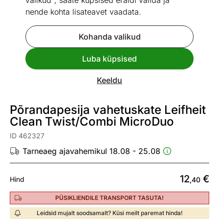
valikud", saate küpsised eraldi valida ja
nende kohta lisateavet vaadata.
Kohanda valikud
Luba küpsised
Go to slide 1
Go to slide 2
Vaata sarnaseid
Keeldu
Põrandapesija vahetuskate Leifheit
Clean Twist/Combi MicroDuo
ID 462327
Tarneaeg ajavahemikul 18.08 - 25.08
12
€
Hind
,40
PÜSIKLIENDILE TRANSPORT TASUTA!
Leidsid mujalt soodsamalt? Küsi meilt paremat hinda!