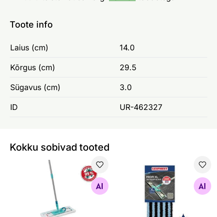
Toote info
Laius (cm)
14.0
Kõrgus (cm)
29.5
Sügavus (cm)
3.0
ID
UR-462327
Kokku sobivad tooted
Põrandapesija Lefheit Proxi XL karbis
Põrandapesija vahetuskate Le
Otsi sarnaseid
Otsi sarnaseid