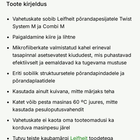
Toote kirjeldus
Vahetuskate sobib Leifheit põrandapesijatele Twist
System M ja Combi M
Paigaldamine kiire ja lihtne
Mikrofiiberkate valmistatud kahel erineval
tasapinnal asetsevatest kiududest, mis puhastavad
efektiivselt ja eemaldavad ka tugevama mustuse
Eriti sobilik struktuursetele põrandapindadele ja
põrandaplaatidele
Kasutada ainult kuivana, mitte märjaks teha
Katet võib pesta masinas 60 ºC juures, mitte
kasutada pesuloputusvahendit
Vahetuskate ei kaota oma tooteomadusi ka
korduva masinpesu järel
Tutvu teiste kaubamärgi
Leifheit
toodetega