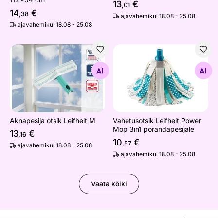
13
€
,01
14
€
,38
ajavahemikul 18.08 - 25.08
ajavahemikul 18.08 - 25.08
Aknapesija otsik Leifheit M
Vahetusotsik Leifheit Power
Otsi sarnaseid
Otsi sarnaseid
Aknapesija otsik Leifheit M
Vahetusotsik Leifheit Power
Mop 3in1 põrandapesijale
13
€
,16
10
€
,57
ajavahemikul 18.08 - 25.08
ajavahemikul 18.08 - 25.08
Vaata kõiki