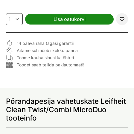
Lisa ostukorvi
14 päeva raha tagasi garantii
Aitame sul mööbli kokku panna
Toome kauba sinuni ka õhtuti
Toodet saab tellida pakiautomaati!
Põrandapesija vahetuskate Leifheit
Clean Twist/Combi MicroDuo
tooteinfo