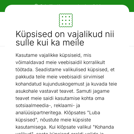
Paindlikud ja mugavad makseviisid!
Mööbel ja sisustus - ON24
Küpsised on vajalikud nii
Otsi...
AI otsing
sulle kui ka meile
Kasutame vajalikke küpsiseid, mis
Varumopid ja -lapid
Põrandapesija vahetuskate Leifheit Clean Twist/Combi
võimaldavad meie veebisaidil korralikult
/
MicroDuo
töötada. Seadistame valikulised küpsised, et
pakkuda teile meie veebisaidi sirvimisel
kohandatud kujunduskogemust ja kuvada teie
asukohale vastavat teavet. Samuti jagame
teavet meie saidi kasutamise kohta oma
sotsiaalmeedia-, reklaami- ja
analüüsipartneritega. Klõpsates "Luba
küpsised", nõustute meie küpsiste
kasutamisega. Kui klõpsate valikul "Kohanda