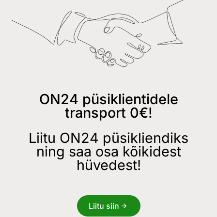
ON24 püsiklientidele
transport 0€!
Liitu ON24 püsikliendiks
ning saa osa kõikidest
hüvedest!
Liitu siin