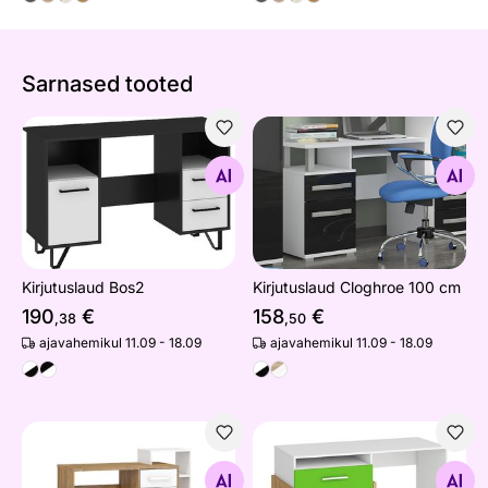
Sarnased tooted
Kirjutuslaud Bos2
Kirjutuslaud Cloghroe 100 c
Otsi sarnaseid
Otsi sarnaseid
Kirjutuslaud Bos2
Kirjutuslaud Cloghroe 100 cm
190
€
158
€
,38
,50
ajavahemikul 11.09 - 18.09
ajavahemikul 11.09 - 18.09
Kirjutuslaud Macroom 127 cm
Kirjutuslaud Blarney
Otsi sarnaseid
Otsi sarnaseid