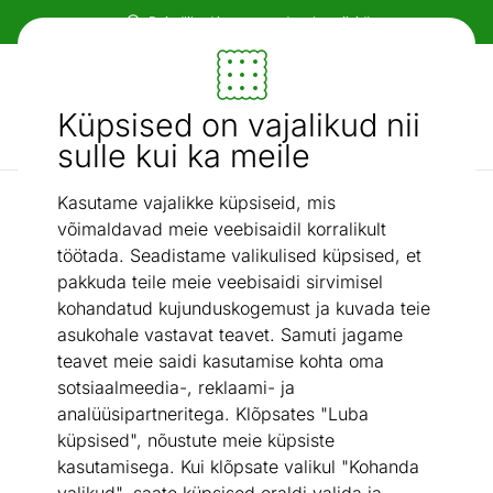
Paindlikud ja mugavad makseviisid!
Mööbel ja sisustus - ON24
Küpsised on vajalikud nii
Otsi...
AI otsing
sulle kui ka meile
Kasutame vajalikke küpsiseid, mis
Kirjutuslauad
Kirjutuslaud Bos1
/
võimaldavad meie veebisaidil korralikult
töötada. Seadistame valikulised küpsised, et
pakkuda teile meie veebisaidi sirvimisel
kohandatud kujunduskogemust ja kuvada teie
asukohale vastavat teavet. Samuti jagame
teavet meie saidi kasutamise kohta oma
sotsiaalmeedia-, reklaami- ja
analüüsipartneritega. Klõpsates "Luba
küpsised", nõustute meie küpsiste
kasutamisega. Kui klõpsate valikul "Kohanda