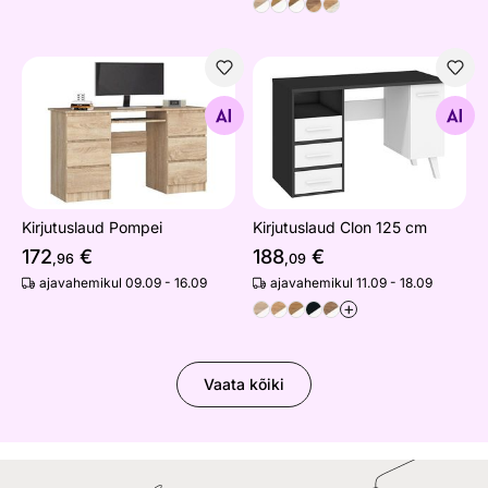
Kirjutuslaud Pompei
Kirjutuslaud Clon 125 cm
Otsi sarnaseid
Otsi sarnaseid
Kirjutuslaud Pompei
Kirjutuslaud Clon 125 cm
172
€
188
€
,96
,09
ajavahemikul 09.09 - 16.09
ajavahemikul 11.09 - 18.09
+
Vaata kõiki