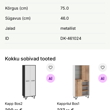
Kõrgus (cm)
75.0
Sügavus (cm)
46.0
Jalad
metallist
ID
DK-461024
Kokku sobivad tooted
Kapp Bos2
Kappriiul Bos1
Otsi sarnaseid
Otsi sarnaseid
Kapp Bos2
Kappriiul Bos1