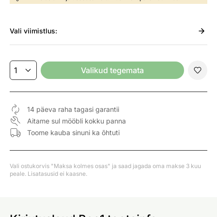
Vali
viimistlus:
Valikud tegemata
14 päeva raha tagasi garantii
Aitame sul mööbli kokku panna
Toome kauba sinuni ka õhtuti
Vali ostukorvis "Maksa kolmes osas" ja saad jagada oma makse 3 kuu
peale. Lisatasusid ei kaasne.