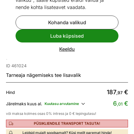
valikud", saate küpsised eraldi valida ja
nende kohta lisateavet vaadata.
Kohanda valikud
Go to slide 1
Go to slide 2
Go to slide 3
Go to slide 4
Go to slide 5
Go to slide 6
Go to slide 7
Go to slide 8
Luba küpsised
Mõõtmed
Vaata sarnaseid
Keeldu
Kirjutuslaud Bos1
ID 461024
Tarneaja nägemiseks tee lisavalik
187
€
Hind
,97
6
€
Järelmaks kuus al.
Kuutasu arvutamine
,01
või maksa kolmes osas 0% intress ja 0 € lepingutasu!
PÜSIKLIENDILE TRANSPORT TASUTA!
Leidsid mujalt soodsamalt? Küsi meilt paremat hinda!