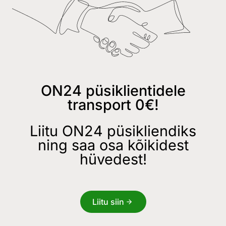
ON24 püsiklientidele
transport 0€!
Liitu ON24 püsikliendiks
ning saa osa kõikidest
hüvedest!
Liitu siin