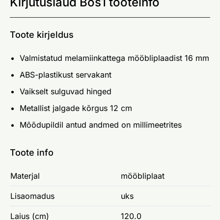
Kirjutuslaud Bos1 tooteinfo
Toote kirjeldus
Valmistatud melamiinkattega mööbliplaadist 16 mm
ABS-plastikust servakant
Vaikselt sulguvad hinged
Metallist jalgade kõrgus 12 cm
Mõõdupildil antud andmed on millimeetrites
Toote info
Materjal
mööbliplaat
Lisaomadus
uks
Laius (cm)
120.0