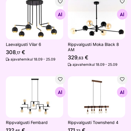
Laevalgusti Vilar 6
Rippvalgusti Moka Black 8 
Otsi sarnaseid
Otsi sarnaseid
Laevalgusti Vilar 6
Rippvalgusti Moka Black 8
AM
308
€
,17
329
€
,63
ajavahemikul 18.09 - 25.09
ajavahemikul 18.09 - 25.09
Rippvalgusti Fembard
Rippvalgusti Townshend 4
Otsi sarnaseid
Otsi sarnaseid
Rippvalgusti Fembard
Rippvalgusti Townshend 4
132
€
171
€
,65
,72