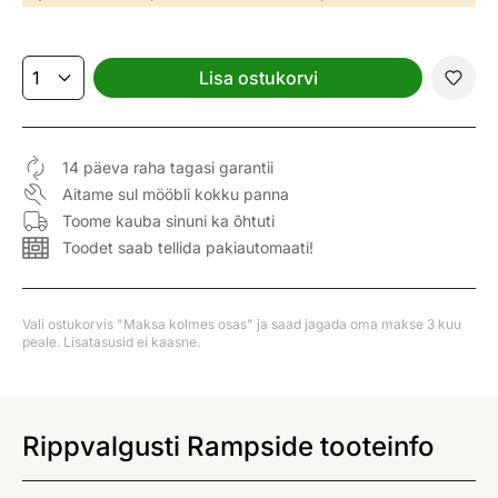
Lisa ostukorvi
14 päeva raha tagasi garantii
Aitame sul mööbli kokku panna
Toome kauba sinuni ka õhtuti
Toodet saab tellida pakiautomaati!
Vali ostukorvis "Maksa kolmes osas" ja saad jagada oma makse 3 kuu
peale. Lisatasusid ei kaasne.
Rippvalgusti Rampside tooteinfo