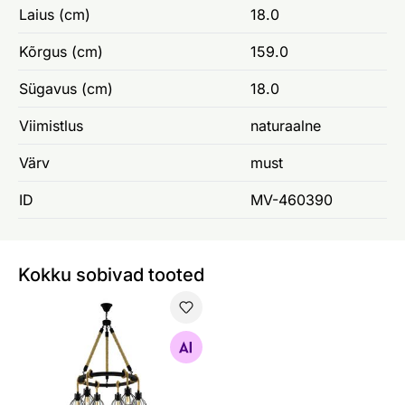
Laius (cm)
18.0
Kõrgus (cm)
159.0
Sügavus (cm)
18.0
Viimistlus
naturaalne
Värv
must
ID
MV-460390
Kokku sobivad tooted
Rippvalgusti Rampside
Otsi sarnaseid