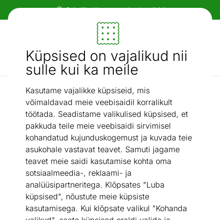
Paindlikud ja mugavad makseviisid!
Mööbel ja sisustus - ON24
Küpsised on vajalikud nii
Otsi...
AI otsing
sulle kui ka meile
Kasutame vajalikke küpsiseid, mis
Rippvalgustid
Rippvalgusti Rampside
/
võimaldavad meie veebisaidil korralikult
töötada. Seadistame valikulised küpsised, et
pakkuda teile meie veebisaidi sirvimisel
kohandatud kujunduskogemust ja kuvada teie
asukohale vastavat teavet. Samuti jagame
teavet meie saidi kasutamise kohta oma
sotsiaalmeedia-, reklaami- ja
analüüsipartneritega. Klõpsates "Luba
küpsised", nõustute meie küpsiste
kasutamisega. Kui klõpsate valikul "Kohanda