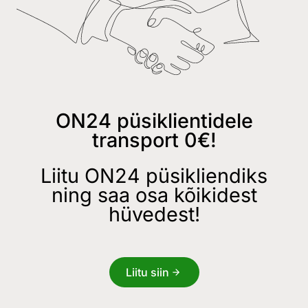
ON24 püsiklientidele
transport 0€!
Liitu ON24 püsikliendiks
ning saa osa kõikidest
hüvedest!
Liitu siin