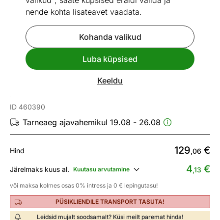
valikud", saate küpsised eraldi valida ja
nende kohta lisateavet vaadata.
Kohanda valikud
Go to slide 1
Go to slide 2
Luba küpsised
Vaata sarnaseid
Keeldu
Rippvalgusti Rampside
ID 460390
Tarneaeg ajavahemikul 19.08 - 26.08
129
€
Hind
,06
4
€
Järelmaks kuus al.
Kuutasu arvutamine
,13
või maksa kolmes osas 0% intress ja 0 € lepingutasu!
PÜSIKLIENDILE TRANSPORT TASUTA!
Leidsid mujalt soodsamalt? Küsi meilt paremat hinda!