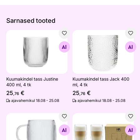
Sarnased tooted
Kuumakindel tass Justine 400 ml, 4 tk
Kuumakindel tass Jack 400 m
Otsi sarnaseid
Otsi sarnaseid
Kuumakindel tass Justine
Kuumakindel tass Jack 400
400 ml, 4 tk
ml, 4 tk
25
€
25
€
,76
,76
ajavahemikul 18.08 - 25.08
ajavahemikul 18.08 - 25.08
Klaaskruus Justine 330 ml, 4 tk
Topeltseinaga klaasid Latte,
Otsi sarnaseid
Otsi sarnaseid