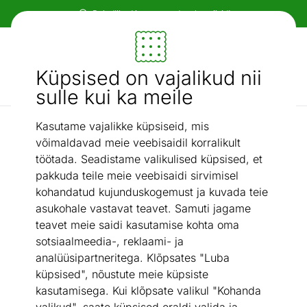
Paindlikud ja mugavad makseviisid!
Mööbel ja sisustus - ON24
Küpsised on vajalikud nii
Otsi...
AI otsing
sulle kui ka meile
Kasutame vajalikke küpsiseid, mis
Tassid ja kruusid
Boorsilikaadist espressoklaasid 2tk 80ml Vaso Lamart
võimaldavad meie veebisaidil korralikult
/
LT9009
töötada. Seadistame valikulised küpsised, et
pakkuda teile meie veebisaidi sirvimisel
kohandatud kujunduskogemust ja kuvada teie
asukohale vastavat teavet. Samuti jagame
teavet meie saidi kasutamise kohta oma
sotsiaalmeedia-, reklaami- ja
analüüsipartneritega. Klõpsates "Luba
küpsised", nõustute meie küpsiste
kasutamisega. Kui klõpsate valikul "Kohanda