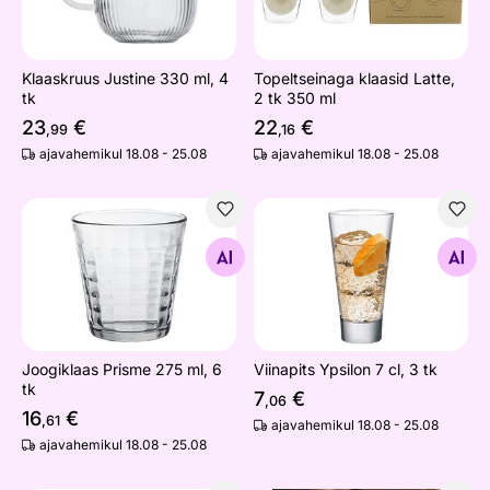
Klaaskruus Justine 330 ml, 4
Topeltseinaga klaasid Latte,
tk
2 tk 350 ml
23
€
22
€
,99
,16
ajavahemikul 18.08 - 25.08
ajavahemikul 18.08 - 25.08
Joogiklaas Prisme 275 ml, 6 tk
Viinapits Ypsilon 7 cl, 3 tk
Otsi sarnaseid
Otsi sarnaseid
Joogiklaas Prisme 275 ml, 6
Viinapits Ypsilon 7 cl, 3 tk
tk
7
€
,06
16
€
,61
ajavahemikul 18.08 - 25.08
ajavahemikul 18.08 - 25.08