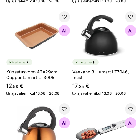
ajavahemikul 13.08 - 20.08
ajavahemikul 13.08 - 20.08
Küpsetusvorm 42x29cm Copper Lamart LT3095
Veekann 3l Lamart LT7046, 
Otsi sarnaseid
Otsi sarnaseid
Kiire tarne
Kiire tarne
Küpsetusvorm 42x29cm
Veekann 3l Lamart LT7046,
Copper Lamart LT3095
must
12
€
17
€
,58
,35
ajavahemikul 13.08 - 20.08
ajavahemikul 13.08 - 20.08
Veekann 2l Lamart LT7003, vaskne
Köögikaal-lusikas Lamart L
Otsi sarnaseid
Otsi sarnaseid