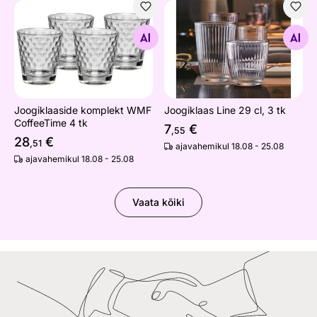
Joogiklaaside komplekt WMF CoffeeTime 4 tk
Joogiklaas Line 29 cl, 3 tk
Otsi sarnaseid
Otsi sarnaseid
Joogiklaaside komplekt WMF
Joogiklaas Line 29 cl, 3 tk
CoffeeTime 4 tk
7
€
,55
28
€
,51
ajavahemikul 18.08 - 25.08
ajavahemikul 18.08 - 25.08
Vaata kõiki