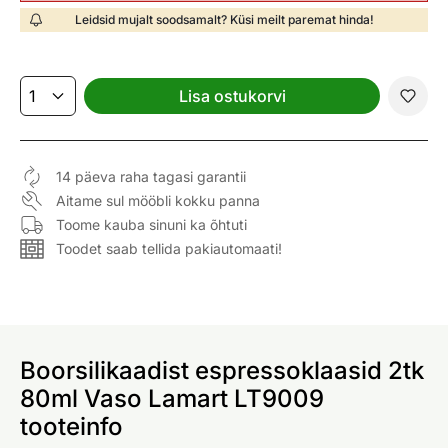
Leidsid mujalt soodsamalt? Küsi meilt paremat hinda!
Lisa ostukorvi
14 päeva raha tagasi garantii
Aitame sul mööbli kokku panna
Toome kauba sinuni ka õhtuti
Toodet saab tellida pakiautomaati!
Boorsilikaadist espressoklaasid 2tk
80ml Vaso Lamart LT9009
tooteinfo