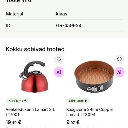
Toote info
Materjal
klaas
ID
GR-459954
Kokku sobivad tooted
Veekeedukann Lamart 3 L LT7001
Koogivorm 24cm Copper La
Otsi sarnaseid
Otsi sarnaseid
Kiire tarne
Kiire tarne
Veekeedukann Lamart 3 L
Koogivorm 24cm Copper
LT7001
Lamart LT3094
19
€
9
€
,40
,97