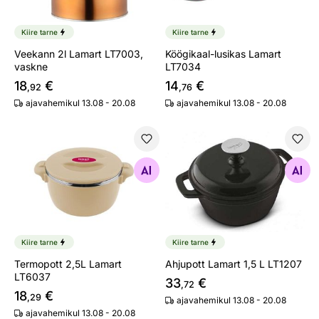
Kiire tarne
Kiire tarne
Veekann 2l Lamart LT7003,
Köögikaal-lusikas Lamart
vaskne
LT7034
18
€
14
€
,92
,76
ajavahemikul 13.08 - 20.08
ajavahemikul 13.08 - 20.08
Termopott 2,5L Lamart LT6037
Ahjupott Lamart 1,5 L LT120
Otsi sarnaseid
Otsi sarnaseid
Kiire tarne
Kiire tarne
Termopott 2,5L Lamart
Ahjupott Lamart 1,5 L LT1207
LT6037
33
€
,72
18
€
,29
ajavahemikul 13.08 - 20.08
ajavahemikul 13.08 - 20.08