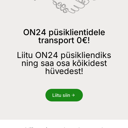
ON24 püsiklientidele
transport 0€!
Liitu ON24 püsikliendiks
ning saa osa kõikidest
hüvedest!
Liitu siin