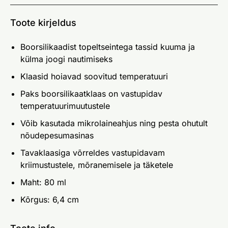
Toote kirjeldus
Boorsilikaadist topeltseintega tassid kuuma ja
külma joogi nautimiseks
Klaasid hoiavad soovitud temperatuuri
Paks boorsilikaatklaas on vastupidav
temperatuurimuutustele
Võib kasutada mikrolaineahjus ning pesta ohutult
nõudepesumasinas
Tavaklaasiga võrreldes vastupidavam
kriimustustele, mõranemisele ja täketele
Maht: 80 ml
Kõrgus: 6,4 cm