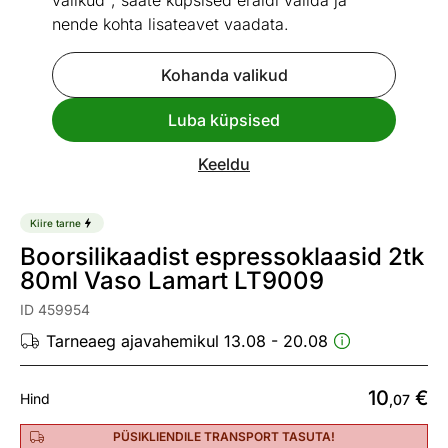
valikud", saate küpsised eraldi valida ja
nende kohta lisateavet vaadata.
Kohanda valikud
Luba küpsised
Go to slide 1
Go to slide 2
Vaata sarnaseid
Keeldu
Kiire tarne
Boorsilikaadist espressoklaasid 2tk
80ml Vaso Lamart LT9009
ID 459954
Tarneaeg ajavahemikul 13.08 - 20.08
10
€
Hind
,07
PÜSIKLIENDILE TRANSPORT TASUTA!