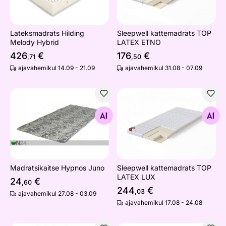
Lateksmadrats Hilding
Sleepwell kattemadrats TOP
Melody Hybrid
LATEX ETNO
426
€
176
€
,71
,50
ajavahemikul 14.09 - 21.09
ajavahemikul 31.08 - 07.09
Madratsikaitse Hypnos Juno
Sleepwell kattemadrats TO
Otsi sarnaseid
Otsi sarnaseid
Madratsikaitse Hypnos Juno
Sleepwell kattemadrats TOP
LATEX LUX
24
€
,60
244
€
,03
ajavahemikul 27.08 - 03.09
ajavahemikul 17.08 - 24.08