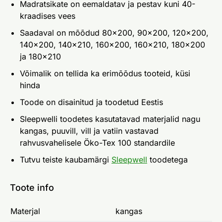
Madratsikate on eemaldatav ja pestav kuni 40-
kraadises vees
Saadaval on mõõdud 80x200, 90x200, 120x200,
140x200, 140x210, 160x200, 160x210, 180x200
ja 180x210
Võimalik on tellida ka erimõõdus tooteid, küsi
hinda
Toode on disainitud ja toodetud Eestis
Sleepwelli toodetes kasutatavad materjalid nagu
kangas, puuvill, vill ja vatiin vastavad
rahvusvahelisele Öko-Tex 100 standardile
Tutvu teiste kaubamärgi
Sleepwell
toodetega
Toote info
Materjal
kangas