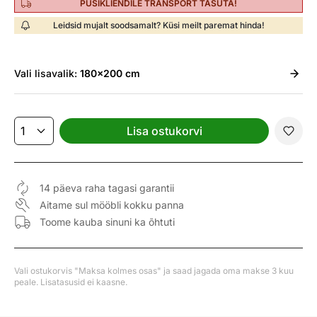
PÜSIKLIENDILE TRANSPORT TASUTA!
Leidsid mujalt soodsamalt? Küsi meilt paremat hinda!
Vali
lisavalik:
180x200 cm
Lisa ostukorvi
14 päeva raha tagasi garantii
Aitame sul mööbli kokku panna
Toome kauba sinuni ka õhtuti
Vali ostukorvis "Maksa kolmes osas" ja saad jagada oma makse 3 kuu
peale. Lisatasusid ei kaasne.