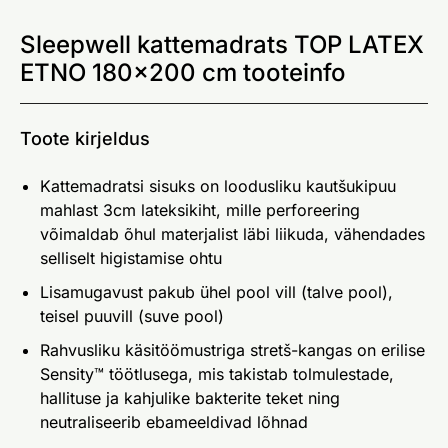
Sleepwell kattemadrats TOP LATEX
ETNO 180x200 cm tooteinfo
Toote kirjeldus
Kattemadratsi sisuks on loodusliku kautšukipuu
mahlast 3cm lateksikiht, mille perforeering
võimaldab õhul materjalist läbi liikuda, vähendades
selliselt higistamise ohtu
Lisamugavust pakub ühel pool vill (talve pool),
teisel puuvill (suve pool)
Rahvusliku käsitöömustriga stretš-kangas on erilise
Sensity™ töötlusega, mis takistab tolmulestade,
hallituse ja kahjulike bakterite teket ning
neutraliseerib ebameeldivad lõhnad