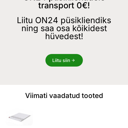
transport 0€!
Liitu ON24 püsikliendiks
ning saa osa kõikidest
hüvedest!
Liitu siin
Viimati vaadatud tooted