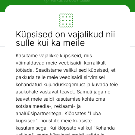
Paindlikud ja mugavad makseviisid!
Mööbel ja sisustus - ON24
Küpsised on vajalikud nii
Otsi...
AI otsing
sulle kui ka meile
Kasutame vajalikke küpsiseid, mis
Kattemadratsid
Sleepwell kattemadrats TOP LATEX ETNO 180x200 cm
/
võimaldavad meie veebisaidil korralikult
töötada. Seadistame valikulised küpsised, et
pakkuda teile meie veebisaidi sirvimisel
kohandatud kujunduskogemust ja kuvada teie
asukohale vastavat teavet. Samuti jagame
teavet meie saidi kasutamise kohta oma
sotsiaalmeedia-, reklaami- ja
analüüsipartneritega. Klõpsates "Luba
küpsised", nõustute meie küpsiste
kasutamisega. Kui klõpsate valikul "Kohanda