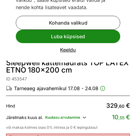
valikud", saate küpsised eraldi valida ja
nende kohta lisateavet vaadata.
Kohanda valikud
Go to slide 1
Go to slide 2
Luba küpsised
Vaata sarnaseid
Keeldu
Sleepwell kattemadrats TOP LATEX
ETNO 180x200 cm
ID 453547
Tarneaeg ajavahemikul 17.08 - 24.08
329
€
Hind
,60
10
€
Järelmaks kuus al.
Kuutasu arvutamine
,55
või maksa kolmes osas 0% intress ja 0 € lepingutasu!