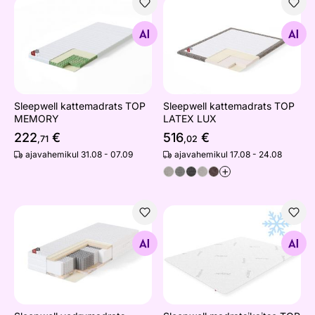
Sleepwell kattemadrats TOP MEMORY
Sleepwell kattemadrats TO
Otsi sarnaseid
Otsi sarnaseid
Sleepwell kattemadrats TOP
Sleepwell kattemadrats TOP
MEMORY
LATEX LUX
222
€
516
€
,71
,02
ajavahemikul 31.08 - 07.09
ajavahemikul 17.08 - 24.08
+
Sleepwell vedrumadrats BLACK MULTIPOCKET
Sleepwell madratsikaitse 
Otsi sarnaseid
Otsi sarnaseid