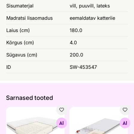
Sisumaterjal
vill, puuvill, lateks
Madratsi lisaomadus
eemaldatav katteriie
Laius (cm)
180.0
Kõrgus (cm)
4.0
Sügavus (cm)
200.0
ID
SW-453547
Sarnased tooted
Lateksmadrats Hilding Melody Hybrid
Sleepwell kattemadrats TO
Otsi sarnaseid
Otsi sarnaseid