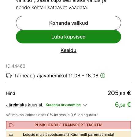
valikud", saate küpsised eraldi valida ja
nende kohta lisateavet vaadata.
Kohanda valikud
Mõõtmed
Vaata sarnaseid
Luba küpsised
Kiire tarne
Keeldu
Kilekasvuhoone Pro 2x4 m, 8 m²
ID 44460
Tarneaeg ajavahemikul 11.08 - 18.08
205
€
Hind
,93
6
€
Järelmaks kuus al.
Kuutasu arvutamine
,59
või maksa kolmes osas 0% intress ja 0 € lepingutasu!
PÜSIKLIENDILE TRANSPORT TASUTA!
Leidsid mujalt soodsamalt? Küsi meilt paremat hinda!