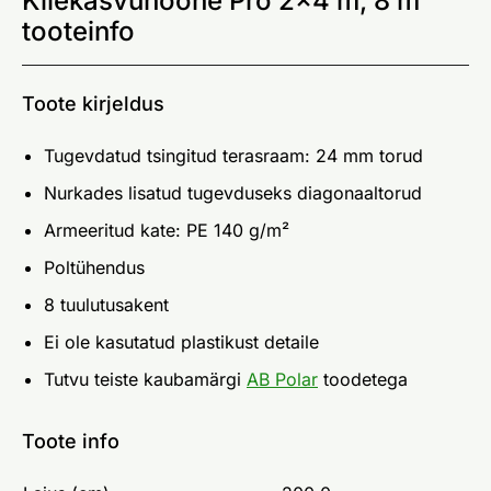
Kilekasvuhoone Pro 2x4 m, 8 m²
tooteinfo
Toote kirjeldus
Tugevdatud tsingitud terasraam: 24 mm torud
Nurkades lisatud tugevduseks diagonaaltorud
Armeeritud kate: PE 140 g/m²
Poltühendus
8 tuulutusakent
Ei ole kasutatud plastikust detaile
Tutvu teiste kaubamärgi
AB Polar
toodetega
Toote info