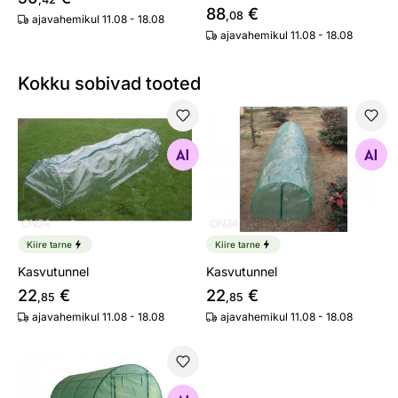
88
€
,08
ajavahemikul 11.08 - 18.08
ajavahemikul 11.08 - 18.08
Kokku sobivad tooted
Kasvutunnel
Kasvutunnel
Otsi sarnaseid
Otsi sarnaseid
Kiire tarne
Kiire tarne
Kasvutunnel
Kasvutunnel
22
€
22
€
,85
,85
ajavahemikul 11.08 - 18.08
ajavahemikul 11.08 - 18.08
Kilekasvuhoone Pro 2x3 m, 6 m²