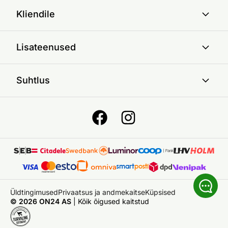
Kliendile
Lisateenused
Suhtlus
Üldtingimused
Privaatsus ja andmekaitse
Küpsised
© 2026 ON24 AS
|
Kõik õigused kaitstud