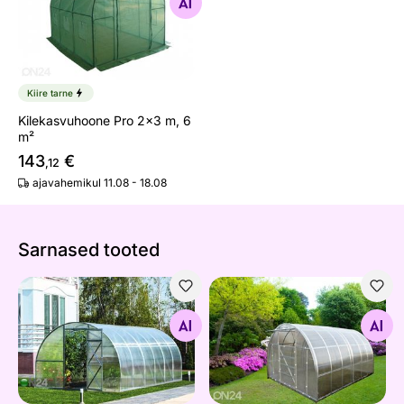
Otsi sarnaseid
Kiire tarne
Kilekasvuhoone Pro 2x3 m, 6
m²
143
€
,12
ajavahemikul 11.08 - 18.08
Sarnased tooted
Kasvuhoone Kolmene
Kaarkasvuhoone Easy-UP 2
Otsi sarnaseid
Otsi sarnaseid