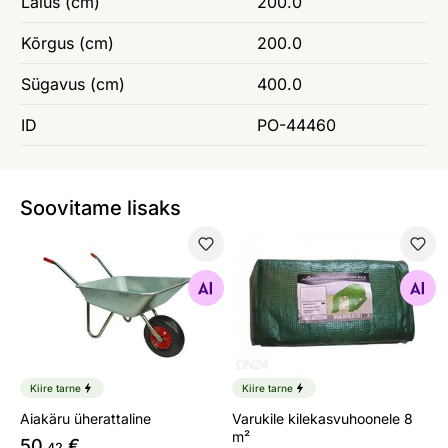
Laius (cm)
200.0
Kõrgus (cm)
200.0
Sügavus (cm)
400.0
ID
PO-44460
Soovitame lisaks
Aiakäru üherattaline
Varukile kilekasvuhoonele 8
Otsi sarnaseid
Otsi sarnaseid
Kiire tarne
Kiire tarne
Aiakäru üherattaline
Varukile kilekasvuhoonele 8
m²
50
€
,42