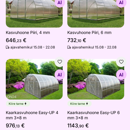
Otsi sarnaseid
Otsi sarnaseid
Kasvuhoone Piiri, 4 mm
Kasvuhoone Piiri, 6 mm
646
€
732
€
,23
,10
ajavahemikul 15.08 - 22.08
ajavahemikul 15.08 - 22.08
Kaarkasvuhoone Easy-UP 4 mm 3x8 m
Kaarkasvuhoone Easy-UP 6
Otsi sarnaseid
Otsi sarnaseid
Kiire tarne
Kiire tarne
Kaarkasvuhoone Easy-UP 4
Kaarkasvuhoone Easy-UP 6
mm 3x8 m
mm 3x8 m
976
€
1143
€
,13
,90