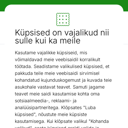
Paindlikud ja mugavad makseviisid!
Mööbel ja sisustus - ON24
Küpsised on vajalikud nii
Otsi...
AI otsing
sulle kui ka meile
Kasutame vajalikke küpsiseid, mis
2x4 m
Kilekasvuhoone Pro 2x4 m, 8 m²
/
võimaldavad meie veebisaidil korralikult
töötada. Seadistame valikulised küpsised, et
pakkuda teile meie veebisaidi sirvimisel
kohandatud kujunduskogemust ja kuvada teie
asukohale vastavat teavet. Samuti jagame
teavet meie saidi kasutamise kohta oma
sotsiaalmeedia-, reklaami- ja
analüüsipartneritega. Klõpsates "Luba
küpsised", nõustute meie küpsiste
kasutamisega. Kui klõpsate valikul "Kohanda