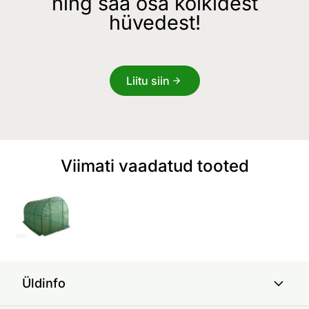
ning saa osa kõikidest
hüvedest!
Liitu siin
Viimati vaadatud tooted
Üldinfo