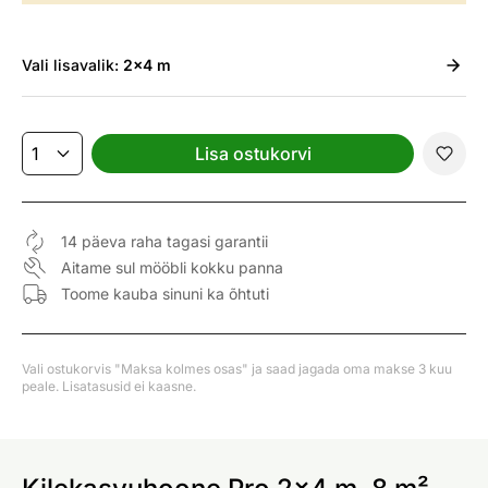
Vali
lisavalik:
2x4 m
Lisa ostukorvi
14 päeva raha tagasi garantii
Aitame sul mööbli kokku panna
Toome kauba sinuni ka õhtuti
Vali ostukorvis "Maksa kolmes osas" ja saad jagada oma makse 3 kuu
peale. Lisatasusid ei kaasne.