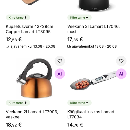
Kiire tarne
Kiire tarne
Küpsetusvorm 42x29cm
Veekann 3l Lamart LT7046,
Copper Lamart LT3095
must
12
€
17
€
,58
,35
ajavahemikul 13.08 - 20.08
ajavahemikul 13.08 - 20.08
Veekann 2l Lamart LT7003, vaskne
Köögikaal-lusikas Lamart L
Otsi sarnaseid
Otsi sarnaseid
Kiire tarne
Kiire tarne
Veekann 2l Lamart LT7003,
Köögikaal-lusikas Lamart
vaskne
LT7034
18
€
14
€
,92
,76