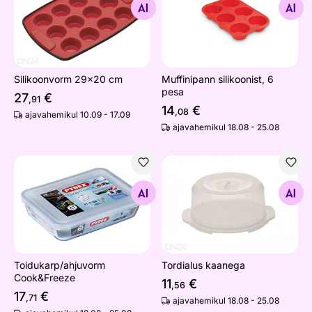
Otsi sarnaseid
Otsi sarnaseid
Silikoonvorm 29x20 cm
Muffinipann silikoonist, 6
pesa
27
€
,91
14
€
,08
ajavahemikul 10.09 - 17.09
ajavahemikul 18.08 - 25.08
Toidukarp/ahjuvorm Cook&Freeze
Tordialus kaanega
Otsi sarnaseid
Otsi sarnaseid
Toidukarp/ahjuvorm
Tordialus kaanega
Cook&Freeze
11
€
,56
17
€
,71
ajavahemikul 18.08 - 25.08