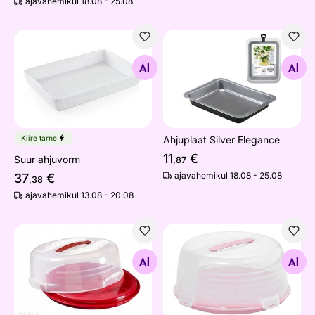
ajavahemikul 18.08 - 25.08
Suur ahjuvorm
Ahjuplaat Silver Elegance
Otsi sarnaseid
Otsi sarnaseid
Kiire tarne
Ahjuplaat Silver Elegance
11
€
Suur ahjuvorm
,87
ajavahemikul 18.08 - 25.08
37
€
,38
ajavahemikul 13.08 - 20.08
Tordikarp Curver Ø35 cm
Tordikarp Curver Ø35 cm
Otsi sarnaseid
Otsi sarnaseid