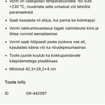
Vorm on vastupidav temperatuuridele -60 kuni
+230 °C, muutmata selle omadusi või tehnilisi
parameetreid
Saab kasutada nii ahjus, kui panna ka külmkappi
Vormi nakkumisvastasus tagab valmistoote kiire ja
lihtsa vormist eemaldamise
Vormi saab hõlpsasti pesta jooksva vee all,
kasutades käsna või ka nõudepesumasinas
Toote juurde kuulub ka kokkupandavate
käepidemetega plastikkaas
Mõõdud 42,3×29,2×4 cm
Toote info
ID
GR-442097