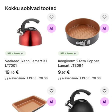
Kokku sobivad tooted
Veekeedukann Lamart 3 L LT7001
Koogivorm 24cm Copper La
Otsi sarnaseid
Otsi sarnaseid
Kiire tarne
Kiire tarne
Veekeedukann Lamart 3 L
Koogivorm 24cm Copper
LT7001
Lamart LT3094
19
€
9
€
,40
,97
ajavahemikul 13.08 - 20.08
ajavahemikul 13.08 - 20.08
Küpsetusvorm 42x29cm Copper Lamart LT3095
Veekann 3l Lamart LT7046, 
Otsi sarnaseid
Otsi sarnaseid