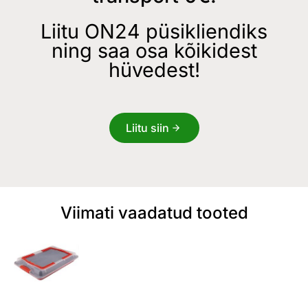
Liitu ON24 püsikliendiks
ning saa osa kõikidest
hüvedest!
Liitu siin
Viimati vaadatud tooted