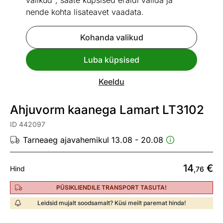
valikud", saate küpsised eraldi valida ja
nende kohta lisateavet vaadata.
Kohanda valikud
Go to slide 1
Go to slide 2
Go to slide 3
Luba küpsised
Vaata sarnaseid
Keeldu
Kiire tarne
Ahjuvorm kaanega Lamart LT3102
ID 442097
Tarneaeg ajavahemikul 13.08 - 20.08
14
€
Hind
,76
PÜSIKLIENDILE TRANSPORT TASUTA!
Leidsid mujalt soodsamalt? Küsi meilt paremat hinda!