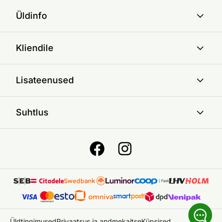
Üldinfo
Kliendile
Lisateenused
Suhtlus
Üldtingimused
Privaatsus ja andmekaitse
Küpsised