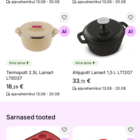
ajavahemikul 13.08 - 20.08
ajavahemikul 13.08 - 20.08
Termopott 2,5L Lamart LT6037
Ahjupott Lamart 1,5 L LT120
Otsi sarnaseid
Otsi sarnaseid
Kiire tarne
Kiire tarne
Termopott 2,5L Lamart
Ahjupott Lamart 1,5 L LT1207
LT6037
33
€
,72
18
€
,29
ajavahemikul 13.08 - 20.08
ajavahemikul 13.08 - 20.08
Sarnased tooted
Silikoonvorm 29x20 cm
Muffinipann silikoonist, 6 pe