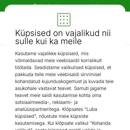
Paindlikud ja mugavad makseviisid!
Mööbel ja sisustus - ON24
Küpsised on vajalikud nii
Otsi...
AI otsing
sulle kui ka meile
Kasutame vajalikke küpsiseid, mis
Küpsetus- ja koogivormid
Ahjuvorm kaanega Lamart LT3102
/
võimaldavad meie veebisaidil korralikult
töötada. Seadistame valikulised küpsised, et
pakkuda teile meie veebisaidi sirvimisel
kohandatud kujunduskogemust ja kuvada teie
asukohale vastavat teavet. Samuti jagame
teavet meie saidi kasutamise kohta oma
sotsiaalmeedia-, reklaami- ja
analüüsipartneritega. Klõpsates "Luba
küpsised", nõustute meie küpsiste
kasutamisega. Kui klõpsate valikul "Kohanda