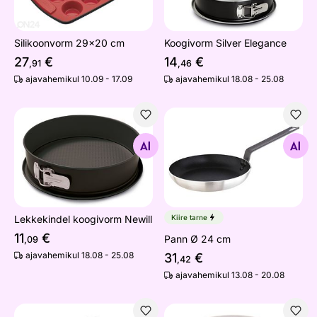
Silikoonvorm 29x20 cm
Koogivorm Silver Elegance
27
€
14
€
,91
,46
ajavahemikul 10.09 - 17.09
ajavahemikul 18.08 - 25.08
Lekkekindel koogivorm Newill
Pann Ø 24 cm
Otsi sarnaseid
Otsi sarnaseid
Lekkekindel koogivorm Newill
Kiire tarne
11
€
Pann Ø 24 cm
,09
ajavahemikul 18.08 - 25.08
31
€
,42
ajavahemikul 13.08 - 20.08