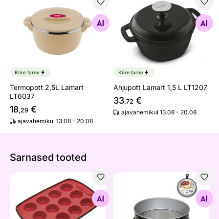
Termopott 2,5L Lamart LT6037
Ahjupott Lamart 1,5 L LT120
Otsi sarnaseid
Otsi sarnaseid
Kiire tarne
Kiire tarne
Termopott 2,5L Lamart
Ahjupott Lamart 1,5 L LT1207
LT6037
33
€
,72
18
€
,29
ajavahemikul 13.08 - 20.08
ajavahemikul 13.08 - 20.08
Sarnased tooted
Silikoonvorm 29x20 cm
Koogivorm Silver Elegance
Otsi sarnaseid
Otsi sarnaseid