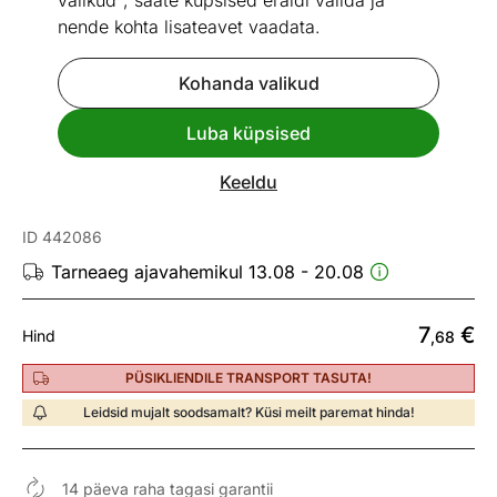
valikud", saate küpsised eraldi valida ja
nende kohta lisateavet vaadata.
Kohanda valikud
Vaata sarnaseid
Luba küpsised
Kiire tarne
Keeldu
Koogivorm Lamart LT3110
ID 442086
Tarneaeg ajavahemikul 13.08 - 20.08
7
€
Hind
,68
PÜSIKLIENDILE TRANSPORT TASUTA!
Leidsid mujalt soodsamalt? Küsi meilt paremat hinda!
14 päeva raha tagasi garantii