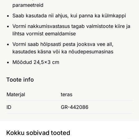
parameetreid
Saab kasutada nii ahjus, kui panna ka külmkappi
Vormi nakkumisvastasus tagab valmistoote kiire ja
lihtsa vormist eemaldamise
Vormi saab hõlpsasti pesta jooksva vee all,
kasutades käsna või ka nõudepesumasinas
Mõõdud 24,5×3 cm
Toote info
Materjal
teras
ID
GR-442086
Kokku sobivad tooted