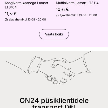
Koogivorm kaanega Lamart
Muffinivorm Lamart LT3114
LT3104
10
€
,61
11
€
,77
ajavahemikul 13.08 - 20.08
ajavahemikul 13.08 - 20.08
Vaata kõiki
ON24 püsiklientidele
transport 0€!