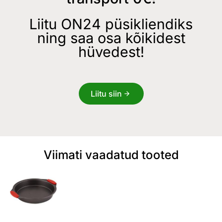
Liitu ON24 püsikliendiks
ning saa osa kõikidest
hüvedest!
Liitu siin
Viimati vaadatud tooted