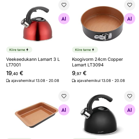
Veekeedukann Lamart 3 L LT7001
Koogivorm 24cm Copper La
Otsi sarnaseid
Otsi sarnaseid
Kiire tarne
Kiire tarne
Veekeedukann Lamart 3 L
Koogivorm 24cm Copper
LT7001
Lamart LT3094
19
€
9
€
,40
,97
ajavahemikul 13.08 - 20.08
ajavahemikul 13.08 - 20.08
Küpsetusvorm 42x29cm Copper Lamart LT3095
Veekann 3l Lamart LT7046, 
Otsi sarnaseid
Otsi sarnaseid