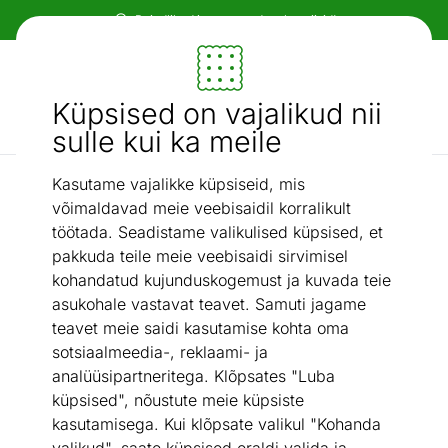
Paindlikud ja mugavad makseviisid!
Mööbel ja sisustus - ON24
Küpsised on vajalikud nii
Otsi...
AI otsing
sulle kui ka meile
Kasutame vajalikke küpsiseid, mis
Küpsetus- ja koogivormid
Koogivorm Lamart LT3110
/
võimaldavad meie veebisaidil korralikult
töötada. Seadistame valikulised küpsised, et
pakkuda teile meie veebisaidi sirvimisel
kohandatud kujunduskogemust ja kuvada teie
asukohale vastavat teavet. Samuti jagame
teavet meie saidi kasutamise kohta oma
sotsiaalmeedia-, reklaami- ja
analüüsipartneritega. Klõpsates "Luba
küpsised", nõustute meie küpsiste
kasutamisega. Kui klõpsate valikul "Kohanda