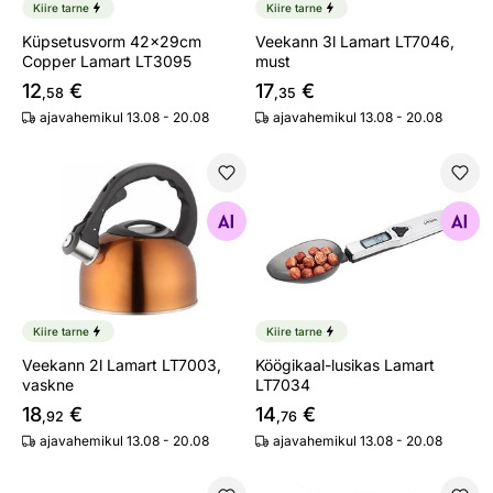
Kiire tarne
Kiire tarne
Küpsetusvorm 42x29cm
Veekann 3l Lamart LT7046,
Copper Lamart LT3095
must
12
€
17
€
,58
,35
ajavahemikul 13.08 - 20.08
ajavahemikul 13.08 - 20.08
Veekann 2l Lamart LT7003, vaskne
Köögikaal-lusikas Lamart L
Otsi sarnaseid
Otsi sarnaseid
Kiire tarne
Kiire tarne
Veekann 2l Lamart LT7003,
Köögikaal-lusikas Lamart
vaskne
LT7034
18
€
14
€
,92
,76
ajavahemikul 13.08 - 20.08
ajavahemikul 13.08 - 20.08