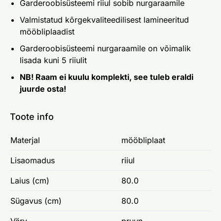
Garderoobisüsteemi riiul sobib nurgaraamile
Valmistatud kõrgekvaliteedilisest lamineeritud
mööbliplaadist
Garderoobisüsteemi nurgaraamile on võimalik
lisada kuni 5 riiulit
NB! Raam ei kuulu komplekti, see tuleb eraldi
juurde osta!
Toote info
Materjal
mööbliplaat
Lisaomadus
riiul
Laius (cm)
80.0
Sügavus (cm)
80.0
Värv
pruun