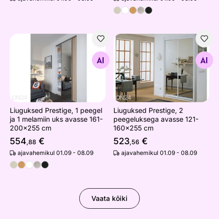
Liuguksed Prestige, 1 peegel ja 1 melamiin uks avasse 
Liuguksed Prestige, 2 peeg
Otsi sarnaseid
Otsi sarnaseid
Liuguksed Prestige, 1 peegel
Liuguksed Prestige, 2
ja 1 melamiin uks avasse 161-
peegeluksega avasse 121-
200x255 cm
160x255 cm
554
€
523
€
,88
,56
ajavahemikul 01.09 - 08.09
ajavahemikul 01.09 - 08.09
Vaata kõiki