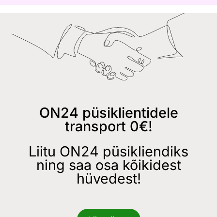
ON24 püsiklientidele
transport 0€!
Liitu ON24 püsikliendiks
ning saa osa kõikidest
hüvedest!