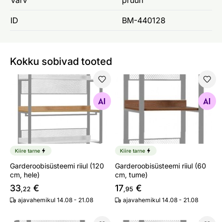
ID
BM-440128
Kokku sobivad tooted
Garderoobisüsteemi riiul (120 cm, hele)
Garderoobisüsteemi riiul (6
Otsi sarnaseid
Otsi sarnaseid
Kiire tarne
Kiire tarne
Garderoobisüsteemi riiul (120
Garderoobisüsteemi riiul (60
cm, hele)
cm, tume)
33
€
17
€
,22
,95
ajavahemikul 14.08 - 21.08
ajavahemikul 14.08 - 21.08