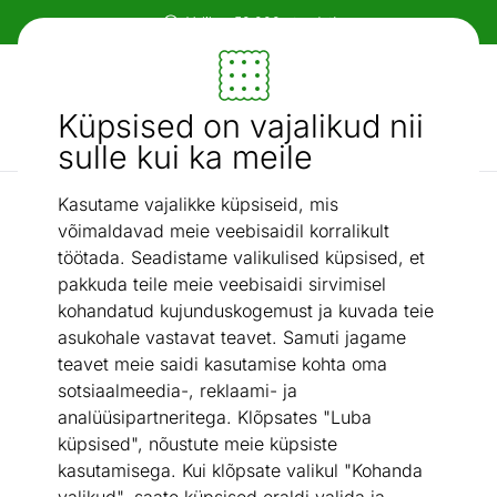
Valikus 50 000+ toodet!
Mööbel ja sisustus - ON24
Küpsised on vajalikud nii
Otsi...
AI otsing
sulle kui ka meile
Kasutame vajalikke küpsiseid, mis
Kapisisud
Garderoobisüsteemi nurgariiul (tume)
/
võimaldavad meie veebisaidil korralikult
töötada. Seadistame valikulised küpsised, et
pakkuda teile meie veebisaidi sirvimisel
kohandatud kujunduskogemust ja kuvada teie
asukohale vastavat teavet. Samuti jagame
teavet meie saidi kasutamise kohta oma
sotsiaalmeedia-, reklaami- ja
analüüsipartneritega. Klõpsates "Luba
küpsised", nõustute meie küpsiste
kasutamisega. Kui klõpsate valikul "Kohanda