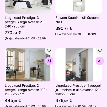
Liuguksed Prestige, 3
Suwem Kuubik riiulisüsteem,
peegeluksega avasse 210-
No.1
240x255 cm
390
€
,68
770
€
,84
ajavahemikul 31.08 - 07.09
ajavahemikul 01.09 - 08.09
Liuguksed Prestige, 2 peegeluksega avasse 100-120x2
Liuguksed Prestige, 1 peege
Otsi sarnaseid
Otsi sarnaseid
Liuguksed Prestige, 2
Liuguksed Prestige, 1 peegel
peegeluksega avasse 100-
ja 1 melamiin uks avasse 121-
120x255 cm
160x255 cm
445
€
476
€
,19
,52
ajavahemikul 01.09 - 08.09
ajavahemikul 01.09 - 08.09