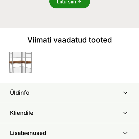
Liitu siin
Viimati vaadatud tooted
Üldinfo
Kliendile
Lisateenused