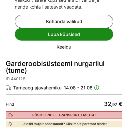
valikud", saate küpsised eraldi valida ja
nende kohta lisateavet vaadata.
Kohanda valikud
Go to slide 1
Go to slide 2
Luba küpsised
Mõõtmed
Vaata sarnaseid
Keeldu
Kiire tarne
Garderoobisüsteemi nurgariiul
(tume)
ID 440128
Tarneaeg ajavahemikul 14.08 - 21.08
32
€
Hind
,97
PÜSIKLIENDILE TRANSPORT TASUTA!
Leidsid mujalt soodsamalt? Küsi meilt paremat hinda!