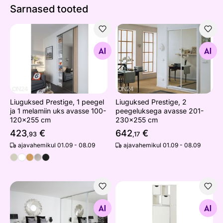
Sarnased tooted
Liuguksed Prestige, 1 peegel ja 1 melamiin uks avasse
Liuguksed Prestige, 2 peeg
Otsi sarnaseid
Otsi sarnaseid
Liuguksed Prestige, 1 peegel
Liuguksed Prestige, 2
ja 1 melamiin uks avasse 100-
peegeluksega avasse 201-
120x255 cm
230x255 cm
423
€
642
€
,93
,17
ajavahemikul 01.09 - 08.09
ajavahemikul 01.09 - 08.09
Liuguksed Prestige, 3 peegeluksega avasse 210-240x2
Suwem Kuubik riiulisüsteem,
Otsi sarnaseid
Otsi sarnaseid