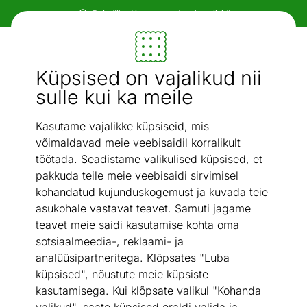
Paindlikud ja mugavad makseviisid!
Mööbel ja sisustus - ON24
Küpsised on vajalikud nii
Otsi...
AI otsing
sulle kui ka meile
Kasutame vajalikke küpsiseid, mis
Tapeedid
Pabertapeet Metallic Cranes
/
võimaldavad meie veebisaidil korralikult
töötada. Seadistame valikulised küpsised, et
pakkuda teile meie veebisaidi sirvimisel
kohandatud kujunduskogemust ja kuvada teie
asukohale vastavat teavet. Samuti jagame
teavet meie saidi kasutamise kohta oma
sotsiaalmeedia-, reklaami- ja
analüüsipartneritega. Klõpsates "Luba
küpsised", nõustute meie küpsiste
kasutamisega. Kui klõpsate valikul "Kohanda