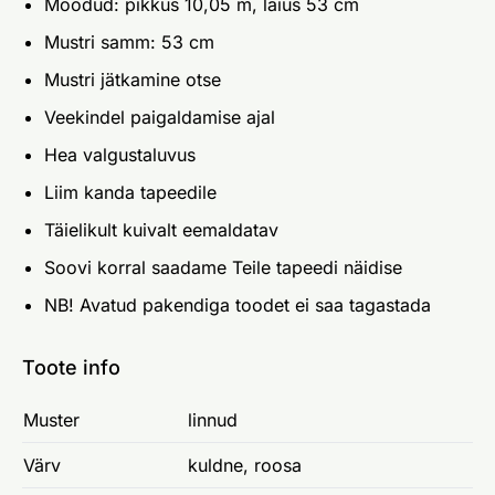
Mõõdud: pikkus 10,05 m, laius 53 cm
Mustri samm: 53 cm
Mustri jätkamine otse
Veekindel paigaldamise ajal
Hea valgustaluvus
Liim kanda tapeedile
Täielikult kuivalt eemaldatav
Soovi korral saadame Teile tapeedi näidise
NB! Avatud pakendiga toodet ei saa tagastada
Toote info
Muster
linnud
Värv
kuldne, roosa