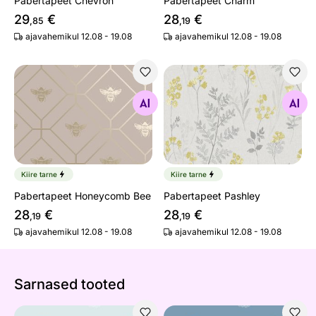
Pabertapeet Chevron
Pabertapeet Charm
29
€
28
€
,85
,19
ajavahemikul 12.08 - 19.08
ajavahemikul 12.08 - 19.08
Pabertapeet Honeycomb Bee
Pabertapeet Pashley
Otsi sarnaseid
Otsi sarnaseid
Kiire tarne
Kiire tarne
Pabertapeet Honeycomb Bee
Pabertapeet Pashley
28
€
28
€
,19
,19
ajavahemikul 12.08 - 19.08
ajavahemikul 12.08 - 19.08
Sarnased tooted