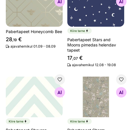
Otsi sarnaseid
Otsi sarnaseid
Pabertapeet Honeycomb Bee
Kiire tarne
28
€
Pabertapeet Stars and
,19
Moons pimedas helendav
ajavahemikul 01.09 - 08.09
tapeet
17
€
,07
ajavahemikul 12.08 - 19.08
Pabertapeet Chevron
Pabertapeet Charm
Otsi sarnaseid
Otsi sarnaseid
Kiire tarne
Kiire tarne