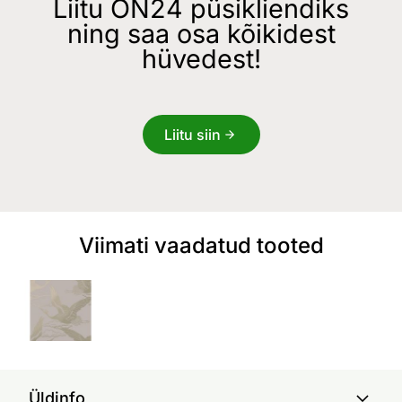
Liitu ON24 püsikliendiks
ning saa osa kõikidest
hüvedest!
Liitu siin
Viimati vaadatud tooted
Üldinfo