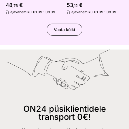
48
€
53
€
,76
,12
ajavahemikul 01.09 - 08.09
ajavahemikul 01.09 - 08.09
Vaata kõiki
ON24 püsiklientidele
transport 0€!