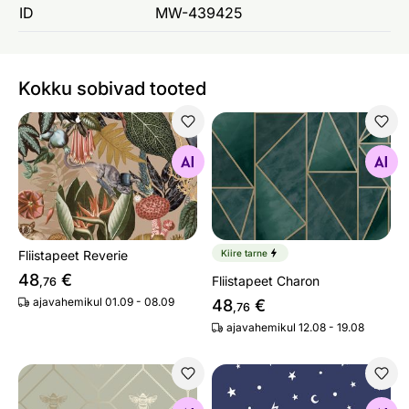
ID
MW-439425
Kokku sobivad tooted
Fliistapeet Reverie
Fliistapeet Charon
Otsi sarnaseid
Otsi sarnaseid
Fliistapeet Reverie
Kiire tarne
48
€
Fliistapeet Charon
,76
ajavahemikul 01.09 - 08.09
48
€
,76
ajavahemikul 12.08 - 19.08
Pabertapeet Honeycomb Bee
Pabertapeet Stars and Moon