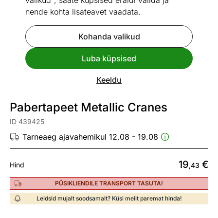
valikud", saate küpsised eraldi valida ja
nende kohta lisateavet vaadata.
Kohanda valikud
Go to slide 1
Go to slide 2
Go to slide 3
Luba küpsised
Vaata sarnaseid
Keeldu
Kiire tarne
Pabertapeet Metallic Cranes
ID 439425
Tarneaeg ajavahemikul 12.08 - 19.08
19
€
Hind
,43
PÜSIKLIENDILE TRANSPORT TASUTA!
Leidsid mujalt soodsamalt? Küsi meilt paremat hinda!