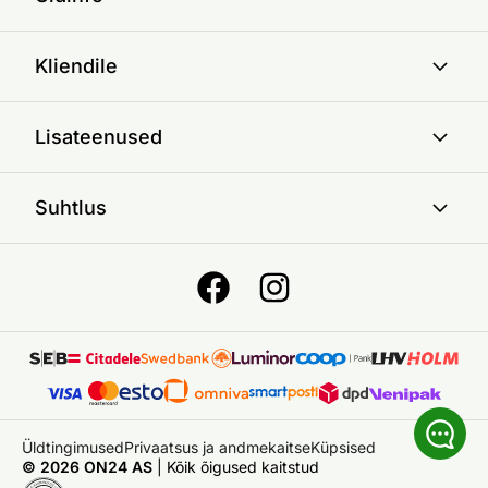
Kliendile
Lisateenused
Suhtlus
Üldtingimused
Privaatsus ja andmekaitse
Küpsised
© 2026 ON24 AS
|
Kõik õigused kaitstud