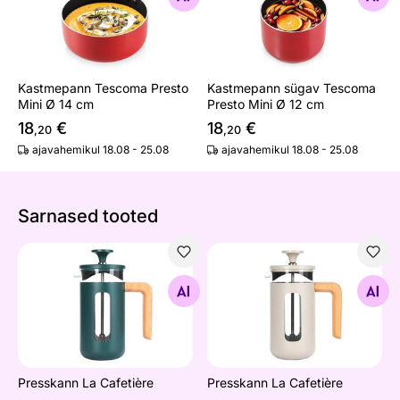
Kastmepann Tescoma Presto
Kastmepann sügav Tescoma
Mini Ø 14 cm
Presto Mini Ø 12 cm
18
€
18
€
,20
,20
ajavahemikul 18.08 - 25.08
ajavahemikul 18.08 - 25.08
Sarnased tooted
Presskann La Cafetière
Presskann La Cafetière
Otsi sarnaseid
Otsi sarnaseid
Presskann La Cafetière
Presskann La Cafetière