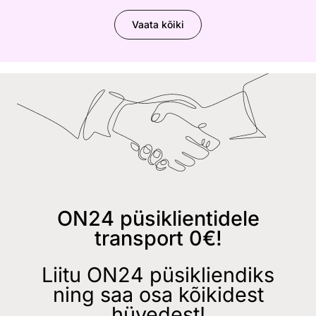
Vaata kõiki
ON24 püsiklientidele
transport 0€!
Liitu ON24 püsikliendiks
ning saa osa kõikidest
hüvedest!