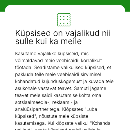
Paindlikud ja mugavad makseviisid!
Mööbel ja sisustus - ON24
Küpsised on vajalikud nii
Otsi...
AI otsing
sulle kui ka meile
Kasutame vajalikke küpsiseid, mis
Teekannud
Presskann Tescoma Teo 0,6 L
/
võimaldavad meie veebisaidil korralikult
töötada. Seadistame valikulised küpsised, et
pakkuda teile meie veebisaidi sirvimisel
kohandatud kujunduskogemust ja kuvada teie
asukohale vastavat teavet. Samuti jagame
teavet meie saidi kasutamise kohta oma
sotsiaalmeedia-, reklaami- ja
analüüsipartneritega. Klõpsates "Luba
küpsised", nõustute meie küpsiste
kasutamisega. Kui klõpsate valikul "Kohanda