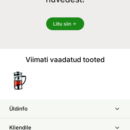
Liitu siin
Viimati vaadatud tooted
Üldinfo
Kliendile