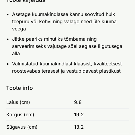
Asetage kuumakindlasse kannu soovitud hulk
teepuru või kohvi ning valage need üle kuuma
veega
Jätke paariks minutiks tõmbama ning
serveerimiseks vajutage sõel aeglase liigutusega
alla
Valmistatud kuumakindlast klaasist, kvaliteetsest
roostevabas terasest ja vastupidavast plastikust
Toote info
Laius (cm)
9.8
Kõrgus (cm)
19.2
Sügavus (cm)
13.2