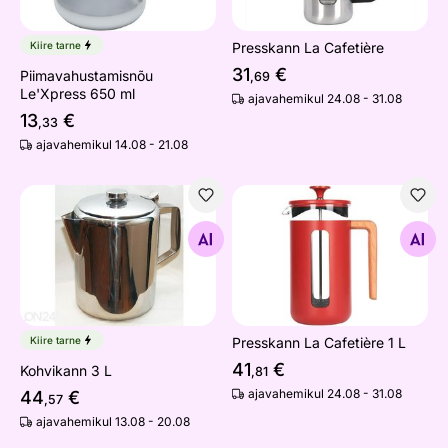
Kiire tarne
Presskann La Cafetière
31
€
Piimavahustamisnõu
,69
Le'Xpress 650 ml
ajavahemikul 24.08 - 31.08
13
€
,33
ajavahemikul 14.08 - 21.08
Kohvikann 3 L
Presskann La Cafetière 1 L
Otsi sarnaseid
Otsi sarnaseid
Kiire tarne
Presskann La Cafetière 1 L
41
€
Kohvikann 3 L
,81
ajavahemikul 24.08 - 31.08
44
€
,57
ajavahemikul 13.08 - 20.08