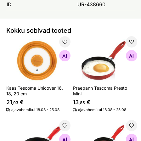
ID
UR-438660
Kokku sobivad tooted
Kaas Tescoma Unicover 16, 18, 20 cm
Praepann Tescoma Presto Mi
Otsi sarnaseid
Otsi sarnaseid
Kaas Tescoma Unicover 16,
Praepann Tescoma Presto
18, 20 cm
Mini
21
€
13
€
,93
,85
ajavahemikul 18.08 - 25.08
ajavahemikul 18.08 - 25.08
Kastmepann Tescoma Presto Mini Ø 14 cm
Kastmepann sügav Tescoma 
Otsi sarnaseid
Otsi sarnaseid