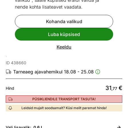
valikud", saate küpsised eraldi valida ja
nende kohta lisateavet vaadata.
Kohanda valikud
Go to slide 1
Go to slide 2
Luba küpsised
Mõõtmed
Vaata sarnaseid
Keeldu
Presskann Tescoma Teo 0,6 L
ID 438660
Tarneaeg ajavahemikul 18.08 - 25.08
31
€
Hind
,77
PÜSIKLIENDILE TRANSPORT TASUTA!
Leidsid mujalt soodsamalt? Küsi meilt paremat hinda!
Vali
lisavalik:
0,6 L