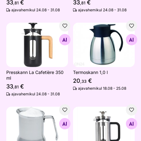
33
€
33
€
,81
,81
ajavahemikul 24.08 - 31.08
ajavahemikul 24.08 - 31.08
Presskann La Cafetière 350 ml
Termoskann 1,0 l
Otsi sarnaseid
Otsi sarnaseid
Presskann La Cafetière 350
Termoskann 1,0 l
ml
20
€
,33
33
€
,81
ajavahemikul 18.08 - 25.08
ajavahemikul 24.08 - 31.08
Piimavahustamisnõu Le'Xpress 650 ml
Presskann La Cafetière
Otsi sarnaseid
Otsi sarnaseid