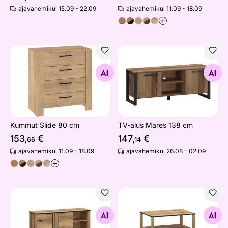
ajavahemikul 15.09 - 22.09
ajavahemikul 11.09 - 18.09
+
Kummut Slide 80 cm
TV-alus Mares 138 cm
Otsi sarnaseid
Otsi sarnaseid
Kummut Slide 80 cm
TV-alus Mares 138 cm
153
€
147
€
,66
,14
ajavahemikul 11.09 - 18.09
ajavahemikul 26.08 - 02.09
+
TV-alus Helix
Diivanilaud Bellano
Otsi sarnaseid
Otsi sarnaseid