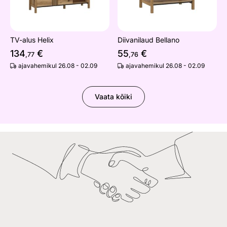
TV-alus Helix
Diivanilaud Bellano
134
€
55
€
,77
,76
ajavahemikul 26.08 - 02.09
ajavahemikul 26.08 - 02.09
Vaata kõiki