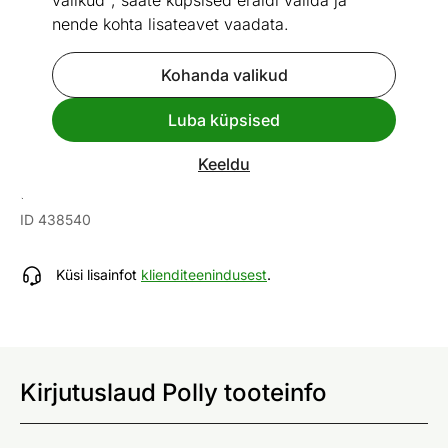
valikud", saate küpsised eraldi valida ja
nende kohta lisateavet vaadata.
Kohanda valikud
Go to slide 1
Go to slide 2
Go to slide 3
Go to slide 4
Luba küpsised
Mõõtmed
Vaata sarnaseid
Keeldu
Kirjutuslaud Polly
ID 438540
Küsi lisainfot
klienditeenindusest
.
Kirjutuslaud Polly tooteinfo