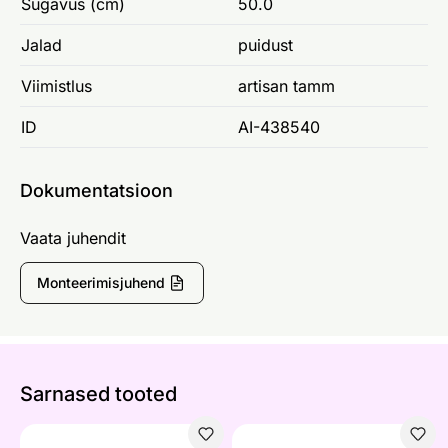
Sügavus (cm)
50.0
Jalad
puidust
Viimistlus
artisan tamm
ID
AI-438540
Dokumentatsioon
Vaata juhendit
Monteerimisjuhend
Sarnased tooted