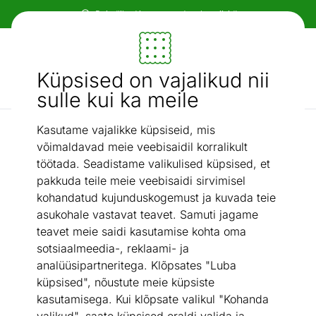
Paindlikud ja mugavad makseviisid!
Mööbel ja sisustus - ON24
Küpsised on vajalikud nii
Otsi...
AI otsing
sulle kui ka meile
Kasutame vajalikke küpsiseid, mis
Kirjutuslauad
Kirjutuslaud Polly
/
võimaldavad meie veebisaidil korralikult
töötada. Seadistame valikulised küpsised, et
pakkuda teile meie veebisaidi sirvimisel
kohandatud kujunduskogemust ja kuvada teie
asukohale vastavat teavet. Samuti jagame
teavet meie saidi kasutamise kohta oma
sotsiaalmeedia-, reklaami- ja
analüüsipartneritega. Klõpsates "Luba
küpsised", nõustute meie küpsiste
kasutamisega. Kui klõpsate valikul "Kohanda