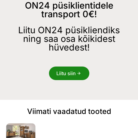
ON24 püsiklientidele
transport 0€!
Liitu ON24 püsikliendiks
ning saa osa kõikidest
hüvedest!
Liitu siin
Viimati vaadatud tooted