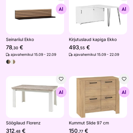
Seinariiul Ekko
Kirjutuslaud kapiga Ekko
Otsi sarnaseid
Otsi sarnaseid
Seinariiul Ekko
Kirjutuslaud kapiga Ekko
78
€
493
€
,30
,55
ajavahemikul 15.09 - 22.09
ajavahemikul 15.09 - 22.09
Söögilaud Florenz
Kummut Slide 97 cm
Otsi sarnaseid
Otsi sarnaseid
Söögilaud Florenz
Kummut Slide 97 cm
312
€
150
€
,48
,77