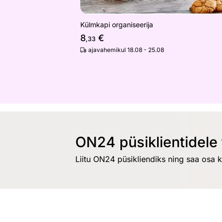
Külmkapi organiseerija
8
€
,33
ajavahemikul 18.08 - 25.08
ON24 püsiklientidele 
Liitu ON24 püsikliendiks ning saa osa 