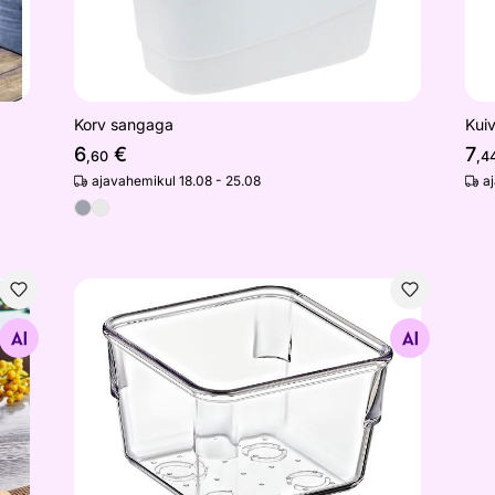
Korv sangaga
Kuiv
6
€
7
,60
,4
ajavahemikul 18.08 - 25.08
a
Sahtli organiseerija
Otsi sarnaseid