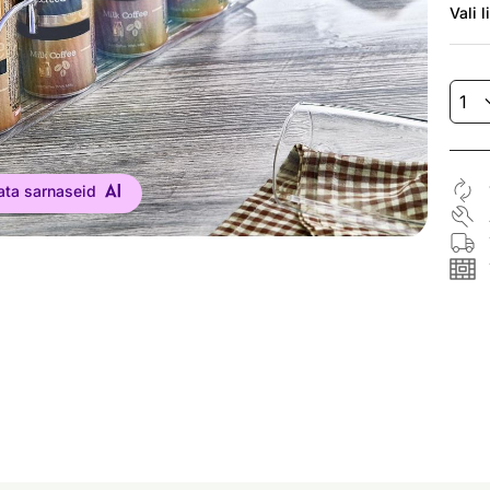
Vali
l
ata sarnaseid