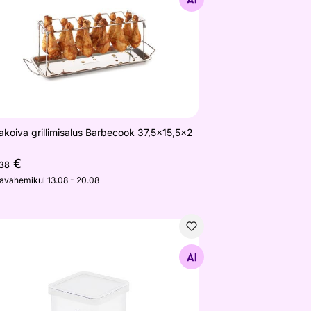
koiva grillimisalus Barbecook 37,5x15,5x2
€
,38
javahemikul 13.08 - 20.08
vainepurk kandiline Loft
Otsi sarnaseid