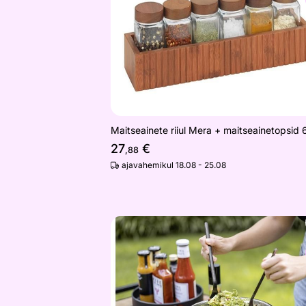
Maitseainete riiul Mera + maitseainetopsid 
27
€
,88
ajavahemikul 18.08 - 25.08
Salatilusikad Nagy, 2 tk
Otsi sarnaseid