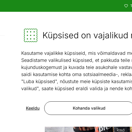
T
Kataloog
Mööbel ja sisustus - ON24
Küpsised on vajalikud n
Esik ja majapida
Kasutame vajalikke küpsiseid, mis võimaldavad meie
Seadistame valikulised küpsised, et pakkuda teile
kujunduskogemust ja kuvada teie asukohale vastav
saidi kasutamise kohta oma sotsiaalmeedia-, rekla
"Luba küpsised", nõustute meie küpsiste kasutamis
valikud", saate küpsised eraldi valida ja nende koh
Keeldu
Kohanda valikud