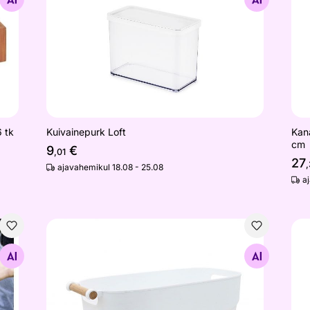
6 tk
Kuivainepurk Loft
Kana
cm
9
€
,01
27
ajavahemikul 18.08 - 25.08
a
Korv sangaga
Kui
Otsi sarnaseid