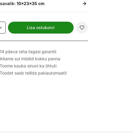
isavalik:
10x23x35 cm
Lisa ostukorvi
14 päeva raha tagasi garantii
Aitame sul mööbli kokku panna
Toome kauba sinuni ka õhtuti
Toodet saab tellida pakiautomaati!