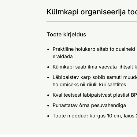
Külmkapi organiseerija to
Toote kirjeldus
Praktiline hoiukarp aitab toiduaineid
eraldada
Külmkapi saab ilma vaevata lihtsalt 
Läbipaistev karp sobib samuti muud
hoidmiseks nii riiulil kui sahtlites
Kvaliteetsest läbipaistvast plastist 
Puhastatav õrna pesuvahendiga
Toote mõõdud: kõrgus 10 cm, laius