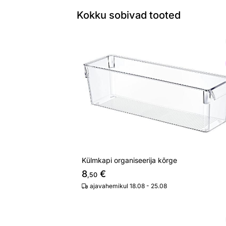
Kokku sobivad tooted
Külmkapi organiseerija kõrge
Otsi sarnaseid
Külmkapi organiseerija kõrge
8
€
,50
ajavahemikul 18.08 - 25.08
Külmkapi organiseerija kaanega