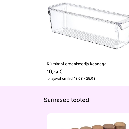
Otsi sarnaseid
Külmkapi organiseerija kaanega
10
€
,49
ajavahemikul 18.08 - 25.08
Sarnased tooted
Maitseainete riiul Mera + maitseaineto
Otsi sarnaseid