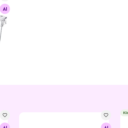
Kii
psid 6 tk
Kuivainepurk Loft
Kan
Otsi sarnaseid