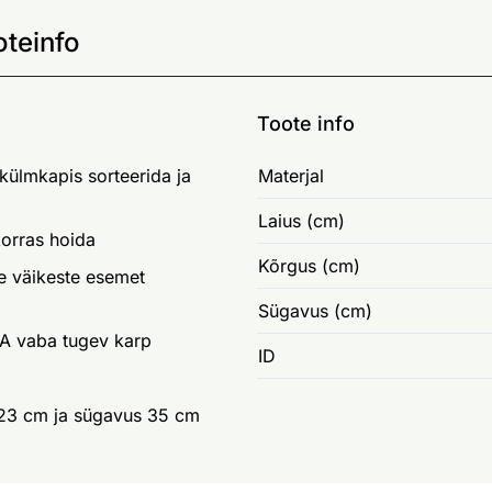
oteinfo
Toote info
 külmkapis sorteerida ja
Materjal
Laius (cm)
korras hoida
Kõrgus (cm)
e väikeste esemet
Sügavus (cm)
BPA vaba tugev karp
ID
 23 cm ja sügavus 35 cm