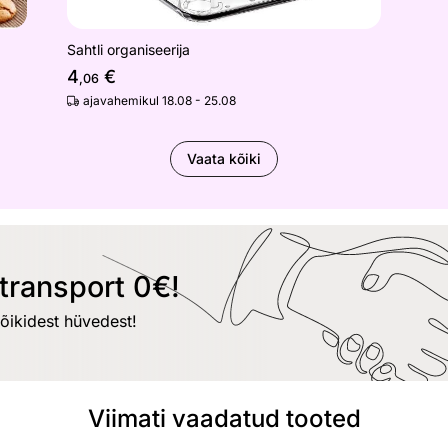
Sahtli organiseerija
4
€
,06
ajavahemikul 18.08 - 25.08
Vaata kõiki
transport 0€!
kõikidest hüvedest!
Viimati vaadatud tooted