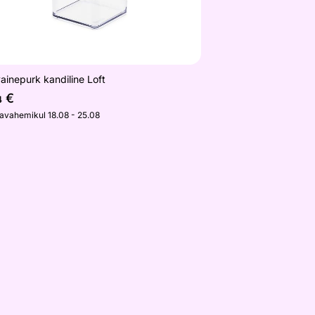
ainepurk kandiline Loft
€
4
javahemikul 18.08 - 25.08