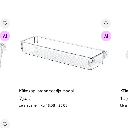
Külmkapi organiseerija madal
Kül
Otsi sarnaseid
Külmkapi organiseerija madal
Kül
7
€
10
,14
,
ajavahemikul 18.08 - 25.08
a