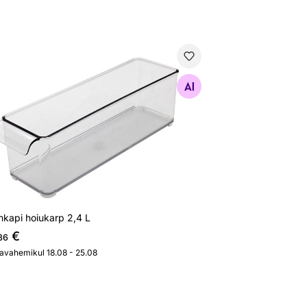
mkapi hoiukarp 2,4 L
Otsi sarnaseid
mkapi hoiukarp 2,4 L
€
86
javahemikul 18.08 - 25.08