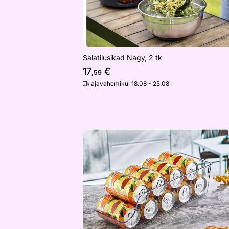
Salatilusikad Nagy, 2 tk
17
€
,59
ajavahemikul 18.08 - 25.08
Külmkapi organiseerija
Otsi sarnaseid