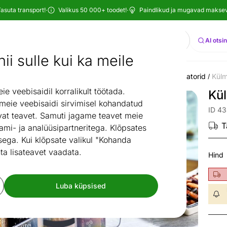
asuta transport!
·
Valikus 50 000+ toodet!
·
Paindlikud ja mugavad maksevi
Otsi
AI otsi
ii sulle kui ka meile
misruum
Majapidamisruum
Hoiustamine
Sahtliorganisaatorid
Külm
/
/
/
/
 veebisaidil korralikult töötada.
Kül
 meie veebisaidi sirvimisel kohandatud
ID 4
at teavet. Samuti jagame teavet meie
T
ami- ja analüüsipartneritega. Klõpsates
ega. Kui klõpsate valikul "Kohanda
ta lisateavet vaadata.
Hind
Luba küpsised