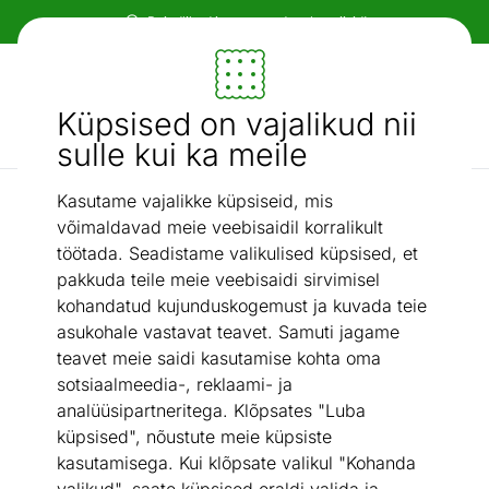
Paindlikud ja mugavad makseviisid!
Mööbel ja sisustus - ON24
Küpsised on vajalikud nii
Otsi...
AI otsing
sulle kui ka meile
Kasutame vajalikke küpsiseid, mis
Padjapüürid
Padjapüürid Sanna 2 tk 50x70 cm
/
võimaldavad meie veebisaidil korralikult
töötada. Seadistame valikulised küpsised, et
pakkuda teile meie veebisaidi sirvimisel
kohandatud kujunduskogemust ja kuvada teie
asukohale vastavat teavet. Samuti jagame
teavet meie saidi kasutamise kohta oma
sotsiaalmeedia-, reklaami- ja
analüüsipartneritega. Klõpsates "Luba
küpsised", nõustute meie küpsiste
kasutamisega. Kui klõpsate valikul "Kohanda