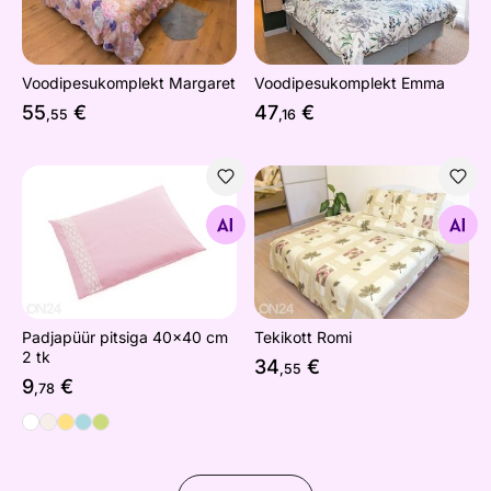
Voodipesukomplekt Margaret
Voodipesukomplekt Emma
55
€
47
€
,55
,16
Padjapüür pitsiga 40x40 cm 2 tk
Tekikott Romi
Otsi sarnaseid
Otsi sarnaseid
Padjapüür pitsiga 40x40 cm
Tekikott Romi
2 tk
34
€
,55
9
€
,78