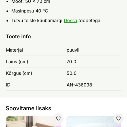
Mõõt: 50 x 70 cm
Masinpesu 40 ºC
Tutvu teiste kaubamärgi
Dossa
toodetega
Toote info
Materjal
puuvill
Laius (cm)
70.0
Kõrgus (cm)
50.0
ID
AN-436098
Soovitame lisaks
Suletekk
Sulepadi