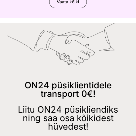
Vaata kõiki
ON24 püsiklientidele
transport 0€!
Liitu ON24 püsikliendiks
ning saa osa kõikidest
hüvedest!