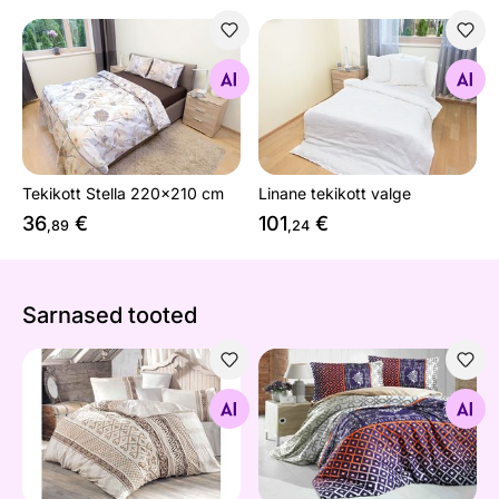
Tekikott Stella 220x210 cm
Linane tekikott valge
Otsi sarnaseid
Otsi sarnaseid
Tekikott Stella 220x210 cm
Linane tekikott valge
36
€
101
€
,89
,24
Sarnased tooted
Voodipesukomplekt Sultan 200x220 cm
Voodipesukomplekt Livia 2
Otsi sarnaseid
Otsi sarnaseid