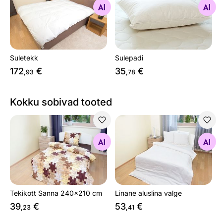
Otsi sarnaseid
Otsi sarnaseid
Suletekk
Sulepadi
172
€
35
€
,93
,78
Kokku sobivad tooted
Tekikott Sanna 240x210 cm
Linane aluslina valge
Otsi sarnaseid
Otsi sarnaseid
Tekikott Sanna 240x210 cm
Linane aluslina valge
39
€
53
€
,23
,41