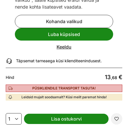
valikud", saate küpsised eraldi valida ja
nende kohta lisateavet vaadata.
Kohanda valikud
Vaata sarnaseid
Luba küpsised
Padjapüürid Sanna 2 tk 50x70 cm
Keeldu
ID 436098
Täpsemat tarneaega küsi klienditeenindusest.
13
€
Hind
,68
PÜSIKLIENDILE TRANSPORT TASUTA!
Leidsid mujalt soodsamalt? Küsi meilt paremat hinda!
Lisa ostukorvi