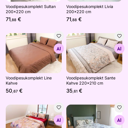
Voodipesukomplekt Sultan
Voodipesukomplekt Livia
200x220 cm
200x220 cm
71
€
71
€
,88
,88
Voodipesukomplekt Line Kahve
Voodipesukomplekt Sante 
Otsi sarnaseid
Otsi sarnaseid
Voodipesukomplekt Line
Voodipesukomplekt Sante
Kahve
Kahve 220x210 cm
50
€
35
€
,67
,61
Voodipesukomplekt Margaret
Voodipesukomplekt Emma
Otsi sarnaseid
Otsi sarnaseid