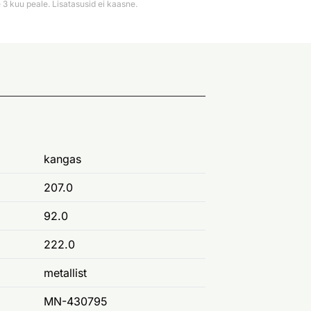
3 kuu peale. Lisatasusid ei kaasne.
kangas
207.0
92.0
222.0
metallist
MN-430795