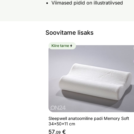
Viimased pidid on illustratiivsed
Soovitame lisaks
Kiire tarne
Sleepwell anatoomiline padi Memory
Otsi sarnaseid
Sleepwell anatoomiline padi Memory Soft
34x50x11 cm
57
€
,09