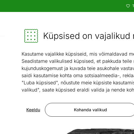
T
Kataloog
Mööbel ja sisustus - ON24
Küpsised on vajalikud n
Mag
Kasutame vajalikke küpsiseid, mis võimaldavad meie
Seadistame valikulised küpsised, et pakkuda teile
kujunduskogemust ja kuvada teie asukohale vastav
saidi kasutamise kohta oma sotsiaalmeedia-, rekla
"Luba küpsised", nõustute meie küpsiste kasutamis
valikud", saate küpsised eraldi valida ja nende koh
Keeldu
Kohanda valikud