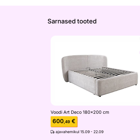
Sarnased tooted
Voodi Art Deco 180x200 cm
Otsi sarnaseid
Voodi Art Deco 180x200 cm
600
€
,49
ajavahemikul 15.09 - 22.09