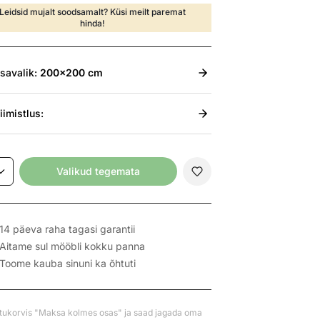
Leidsid mujalt soodsamalt? Küsi meilt paremat
hinda!
isavalik:
200x200 cm
iimistlus:
Valikud tegemata
14 päeva raha tagasi garantii
Aitame sul mööbli kokku panna
Toome kauba sinuni ka õhtuti
stukorvis "Maksa kolmes osas" ja saad jagada oma