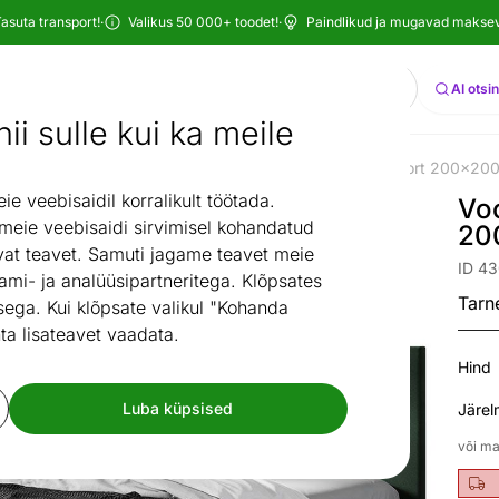
asuta transport!
·
Valikus 50 000+ toodet!
·
Paindlikud ja mugavad maksevi
Otsi
AI otsi
ii sulle kui ka meile
amistuba
Voodid
Kontinentaalvoodid
Voodi Davenport 200x20
/
/
/
 veebisaidil korralikult töötada.
Vo
 meie veebisaidi sirvimisel kohandatud
20
at teavet. Samuti jagame teavet meie
ID 4
ami- ja analüüsipartneritega. Klõpsates
Tarn
ega. Kui klõpsate valikul "Kohanda
ta lisateavet vaadata.
Hind
Luba küpsised
Järel
või ma