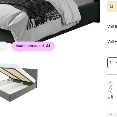
Vali
l
Vali
v
Vaata sarnaseid
Vali o