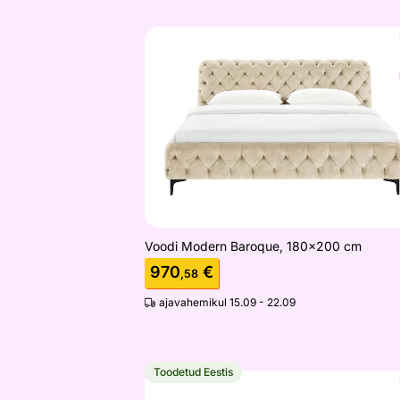
Voodi Modern Baroque, 180x200 cm
Otsi sarnaseid
Voodi Modern Baroque, 180x200 cm
970
€
,58
ajavahemikul 15.09 - 22.09
Toodetud Eestis
Sime Beds kontinentaalvoodi Loreen