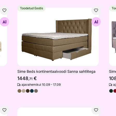
Toodetud Eestis
To
Sime Beds kontinentaalvoodi Sanna sahtlitega
Sim
Otsi sarnaseid
Sime Beds kontinentaalvoodi Sanna sahtlitega
Sim
1448
€
10
,71
ajavahemikul 10.09 - 17.09
a
Voodi Pomorie