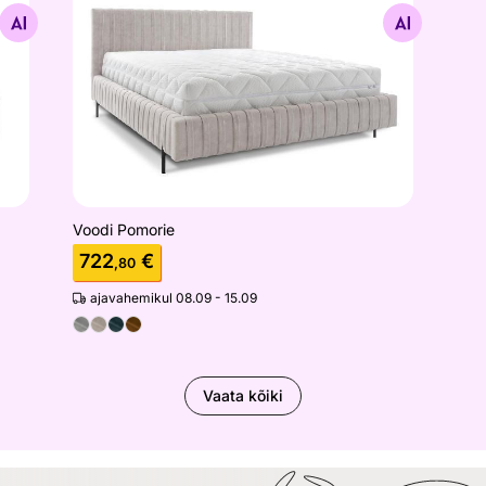
Otsi sarnaseid
Voodi Pomorie
722
€
,80
ajavahemikul 08.09 - 15.09
Vaata kõiki