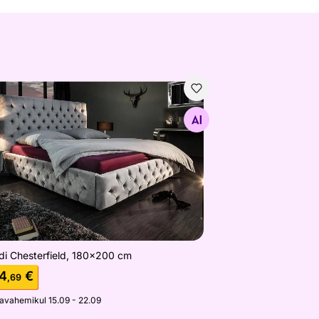
di Chesterfield, 180x200 cm
Otsi sarnaseid
di Chesterfield, 180x200 cm
4
€
,69
javahemikul 15.09 - 22.09