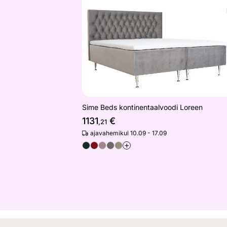
Otsi sarnaseid
Sime Beds kontinentaalvoodi Loreen
1131
€
,21
ajavahemikul 10.09 - 17.09
+