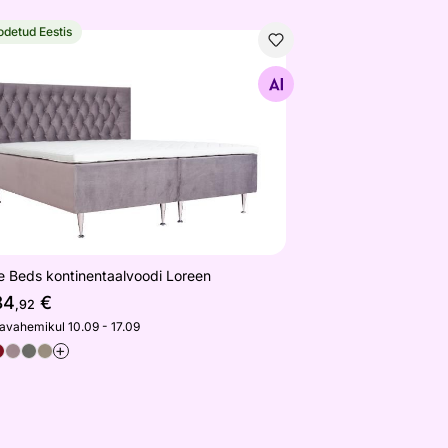
odetud Eestis
e Beds kontinentaalvoodi Loreen
Otsi sarnaseid
e Beds kontinentaalvoodi Loreen
84
€
,92
javahemikul 10.09 - 17.09
+