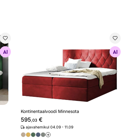
Kontinentaalvoodi Minnesota
Otsi sarnaseid
Kontinentaalvoodi Minnesota
595
€
,03
ajavahemikul 04.09 - 11.09
+