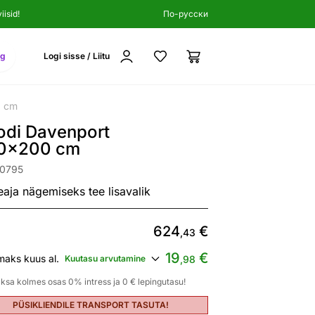
isid!
По-русски
ng
Logi sisse / Liitu
0 cm
odi Davenport
0x200 cm
30795
eaja nägemiseks tee lisavalik
624
€
,43
19
€
maks kuus al.
Kuutasu arvutamine
,98
ksa kolmes osas 0% intress ja 0 € lepingutasu!
PÜSIKLIENDILE TRANSPORT TASUTA!