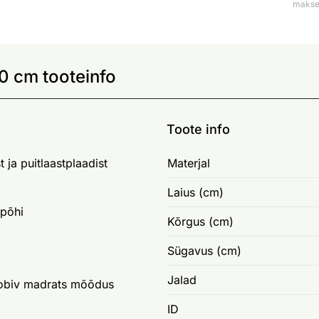
makse 
 cm tooteinfo
Toote info
 ja puitlaastplaadist
Materjal
Laius (cm)
põhi
Kõrgus (cm)
Sügavus (cm)
Jalad
 sobiv madrats mõõdus
ID