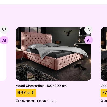
Voodi Chesterfield, 160x200 cm
Voo
Otsi sarnaseid
Voodi Chesterfield, 160x200 cm
Voo
697
€
77
,08
ajavahemikul 15.09 - 22.09
a