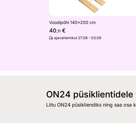
Voodipõhi 140x200 cm
40
€
,11
ajavahemikul 27.08 - 03.09
ON24 püsiklientidele 
Liitu ON24 püsikliendiks ning saa osa 