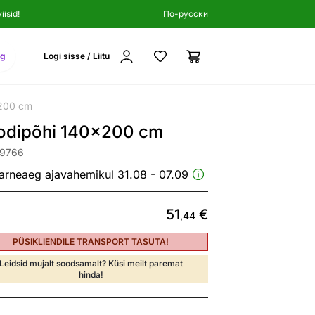
isid!
По-русски
ng
Logi sisse / Liitu
x200 cm
odipõhi 140x200 cm
29766
arneaeg ajavahemikul 31.08 - 07.09
51
€
,44
PÜSIKLIENDILE TRANSPORT TASUTA!
Leidsid mujalt soodsamalt? Küsi meilt paremat
hinda!