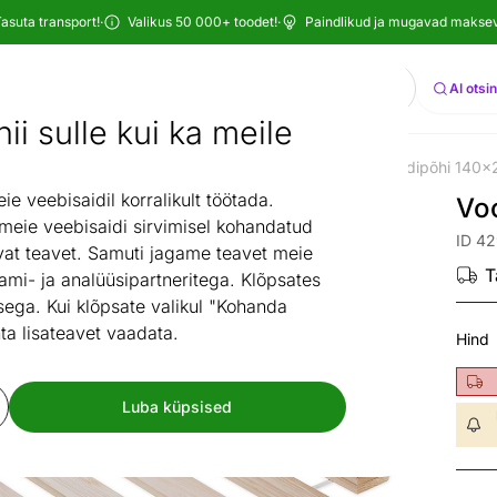
asuta transport!
·
Valikus 50 000+ toodet!
·
Paindlikud ja mugavad maksevi
Otsi
AI otsi
ii sulle kui ka meile
uba
Laste voodid
Lastevoodi lisad
Voodipõhjad
Voodipõhi 140
/
/
/
/
 veebisaidil korralikult töötada.
Vo
 meie veebisaidi sirvimisel kohandatud
ID 4
at teavet. Samuti jagame teavet meie
T
ami- ja analüüsipartneritega. Klõpsates
ega. Kui klõpsate valikul "Kohanda
ta lisateavet vaadata.
Hind
Luba küpsised