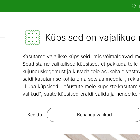
T
Kataloog
Mööbel ja sisustus - ON24
Küpsised on vajalikud n
Lastet
Kasutame vajalikke küpsiseid, mis võimaldavad meie
Seadistame valikulised küpsised, et pakkuda teile
kujunduskogemust ja kuvada teie asukohale vastav
saidi kasutamise kohta oma sotsiaalmeedia-, rekla
"Luba küpsised", nõustute meie küpsiste kasutamis
valikud", saate küpsised eraldi valida ja nende koh
Keeldu
Kohanda valikud