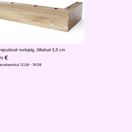
epuidust nurkjalg, õlitatud 5,5 cm
€
,11
javahemikul 12.08 - 19.08