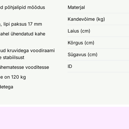
ud põhjalipid mõõdus
Materjal
Kandevõime (kg)
cm, lipi paksus 17 mm
Laius (cm)
vahel ühendatud kahe
Kõrgus (cm)
ugud kruvidega voodiraami
Sügavus (cm)
 stabiilsust
ID
lühematesse vooditesse
e on 120 kg
detega