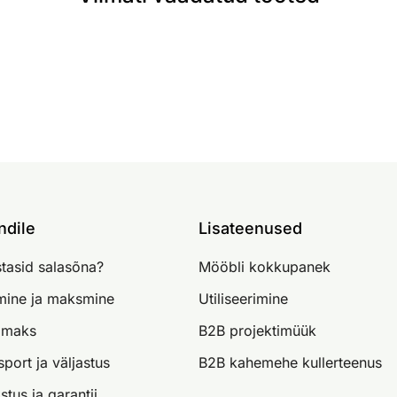
ndile
Lisateenused
tasid salasõna?
Mööbli kokkupanek
imine ja maksmine
Utiliseerimine
lmaks
B2B projektimüük
sport ja väljastus
B2B kahemehe kullerteenus
stus ja garantii