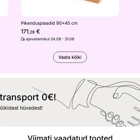
Pikendusplaadid 90x45 cm
171
€
,28
ajavahemikul 24.08 - 31.08
Vaata kõiki
transport 0€!
kõikidest hüvedest!
Viimati vaadatud tooted