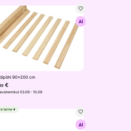
dipõhi 90x200 cm
Otsi sarnaseid
dipõhi 90x200 cm
€
49
javahemikul 03.09 - 10.09
re tarne
repuidust nurkjalg, õlitatud 5,5 cm
Otsi sarnaseid