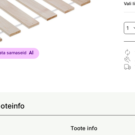
Vali
l
ata sarnaseid
oteinfo
Toote info