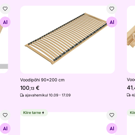
Voodipõhi 90x200 cm
Voo
Otsi sarnaseid
Voo
Voodipõhi 90x200 cm
41
100
€
,
,13
a
ajavahemikul 10.09 - 17.09
Kiire tarne
Kii
Bambus kuumaalus
Saa
Otsi sarnaseid