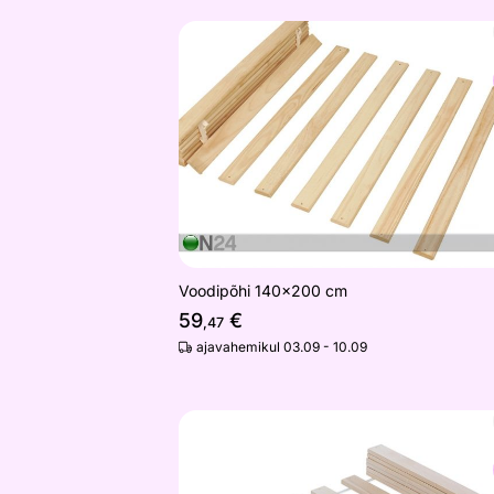
Voodipõhi 140x200 cm
Otsi sarnaseid
Voodipõhi 140x200 cm
59
€
,47
ajavahemikul 03.09 - 10.09
Voodipõhi
Otsi sarnaseid