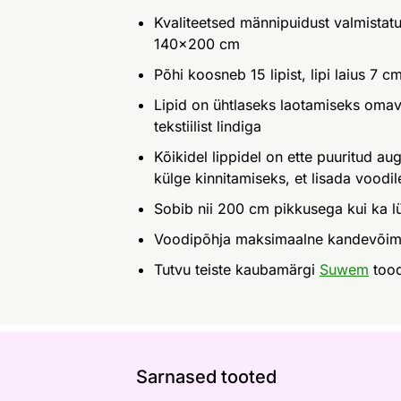
Kvaliteetsed männipuidust valmistat
140x200 cm
Põhi koosneb 15 lipist, lipi laius 7 
Lipid on ühtlaseks laotamiseks oma
tekstiilist lindiga
Kõikidel lippidel on ette puuritud a
külge kinnitamiseks, et lisada voodile
Sobib nii 200 cm pikkusega kui ka 
Voodipõhja maksimaalne kandevõim
Tutvu teiste kaubamärgi
Suwem
too
Sarnased tooted