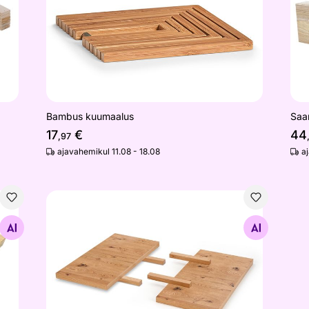
Bambus kuumaalus
Saar
17
€
44
,97
ajavahemikul 11.08 - 18.08
a
Pikendusplaadid 90x45 cm
Otsi sarnaseid