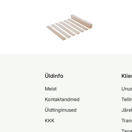
Üldinfo
Klie
Meist
Unus
Kontaktandmed
Tell
Üldtingimused
Järe
KKK
Tran
Taga