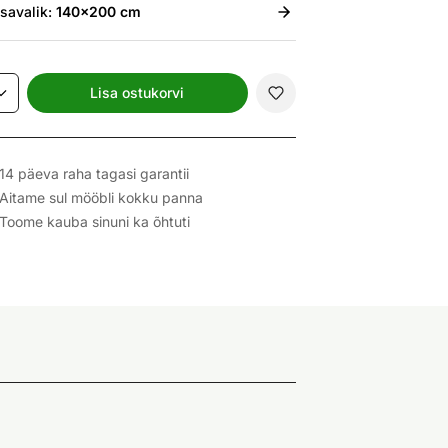
isavalik:
140x200 cm
Lisa ostukorvi
14 päeva raha tagasi garantii
Aitame sul mööbli kokku panna
Toome kauba sinuni ka õhtuti