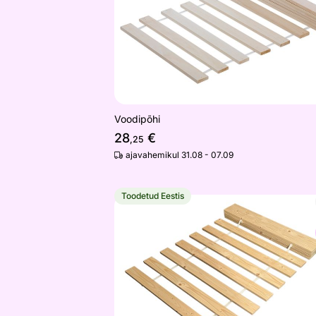
Voodipõhi
28
€
,25
ajavahemikul 31.08 - 07.09
Toodetud Eestis
Voodipõhi 140x200 cm
Otsi sarnaseid