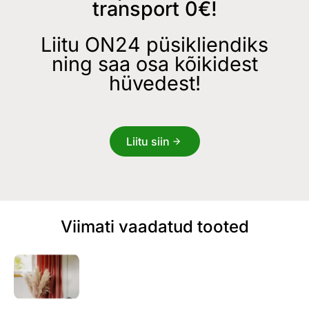
transport 0€!
Liitu ON24 püsikliendiks
ning saa osa kõikidest
hüvedest!
Liitu siin
Viimati vaadatud tooted