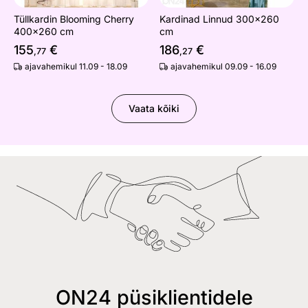
Tüllkardin Blooming Cherry
Kardinad Linnud 300x260
400x260 cm
cm
155
€
186
€
,77
,27
ajavahemikul 11.09 - 18.09
ajavahemikul 09.09 - 16.09
Vaata kõiki
ON24 püsiklientidele