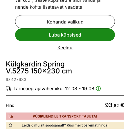
valikud", saate küpsised eraldi valida ja
nende kohta lisateavet vaadata.
Kohanda valikud
Go to slide 1
Go to slide 2
Go to slide 3
Go to slide 4
Go to slide 5
Go to slide 6
Luba küpsised
Vaata sarnaseid
Keeldu
Toodetud Eestis
Kiire tarne
Külgkardin Spring
V.5275 150x230 cm
ID 427633
Tarneaeg ajavahemikul 12.08 - 19.08
93
€
Hind
,62
PÜSIKLIENDILE TRANSPORT TASUTA!
Leidsid mujalt soodsamalt? Küsi meilt paremat hinda!