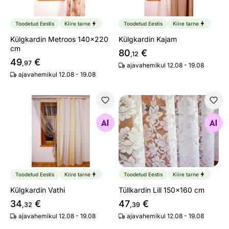
Toodetud Eestis
Kiire tarne
Toodetud Eestis
Kiire tarne
Külgkardin Metroos 140x220
Külgkardin Kajam
cm
80
€
,12
49
€
,97
ajavahemikul 12.08 - 19.08
ajavahemikul 12.08 - 19.08
Külgkardin Vathi
Tüllkardin Lill 150x160 cm
Otsi sarnaseid
Otsi sarnaseid
Toodetud Eestis
Kiire tarne
Toodetud Eestis
Kiire tarne
Külgkardin Vathi
Tüllkardin Lill 150x160 cm
34
€
47
€
,32
,39
ajavahemikul 12.08 - 19.08
ajavahemikul 12.08 - 19.08