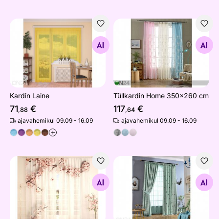
Kardin Laine
Tüllkardin Home 350x260 
Otsi sarnaseid
Otsi sarnaseid
Kardin Laine
Tüllkardin Home 350x260 cm
71
€
117
€
,88
,64
ajavahemikul 09.09 - 16.09
ajavahemikul 09.09 - 16.09
+
Tüllkardin Blooming Cherry 400x260 cm
Kardinad Linnud 300x260 
Otsi sarnaseid
Otsi sarnaseid