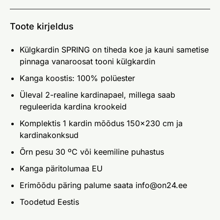
Toote kirjeldus
Külgkardin SPRING on tiheda koe ja kauni sametise
pinnaga vanaroosat tooni külgkardin
Kanga koostis: 100% polüester
Üleval 2-realine kardinapael, millega saab
reguleerida kardina krookeid
Komplektis 1 kardin mõõdus 150x230 cm ja
kardinakonksud
Õrn pesu 30 ºC või keemiline puhastus
Kanga päritolumaa EU
Erimõõdu päring palume saata info@on24.ee
Toodetud Eestis