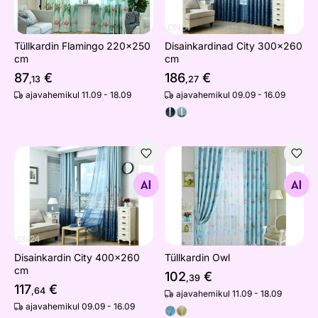
Tüllkardin Flamingo 220x250
Disainkardinad City 300x260
cm
cm
87
€
186
€
,13
,27
ajavahemikul 11.09 - 18.09
ajavahemikul 09.09 - 16.09
Disainkardin City 400x260 cm
Tüllkardin Owl
Otsi sarnaseid
Otsi sarnaseid
Disainkardin City 400x260
Tüllkardin Owl
cm
102
€
,39
117
€
,64
ajavahemikul 11.09 - 18.09
ajavahemikul 09.09 - 16.09