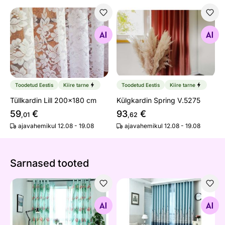
Tüllkardin Lill 200x180 cm
Külgkardin Spring V.5275
Otsi sarnaseid
Otsi sarnaseid
Toodetud Eestis
Kiire tarne
Toodetud Eestis
Kiire tarne
Tüllkardin Lill 200x180 cm
Külgkardin Spring V.5275
59
€
93
€
,01
,62
ajavahemikul 12.08 - 19.08
ajavahemikul 12.08 - 19.08
Sarnased tooted
Tüllkardin Flamingo 220x250 cm
Disainkardinad City 300x2
Otsi sarnaseid
Otsi sarnaseid