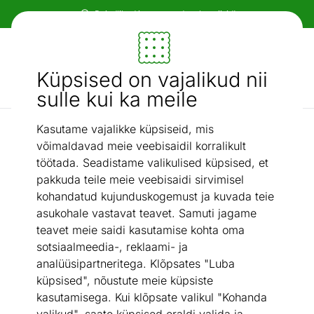
Paindlikud ja mugavad makseviisid!
Mööbel ja sisustus - ON24
Küpsised on vajalikud nii
Otsi...
AI otsing
sulle kui ka meile
Kasutame vajalikke küpsiseid, mis
Vaibad ja tekstiil
Külgkardin Spring V.5275 150x230 cm
/
võimaldavad meie veebisaidil korralikult
töötada. Seadistame valikulised küpsised, et
pakkuda teile meie veebisaidi sirvimisel
kohandatud kujunduskogemust ja kuvada teie
asukohale vastavat teavet. Samuti jagame
teavet meie saidi kasutamise kohta oma
sotsiaalmeedia-, reklaami- ja
analüüsipartneritega. Klõpsates "Luba
küpsised", nõustute meie küpsiste
kasutamisega. Kui klõpsate valikul "Kohanda