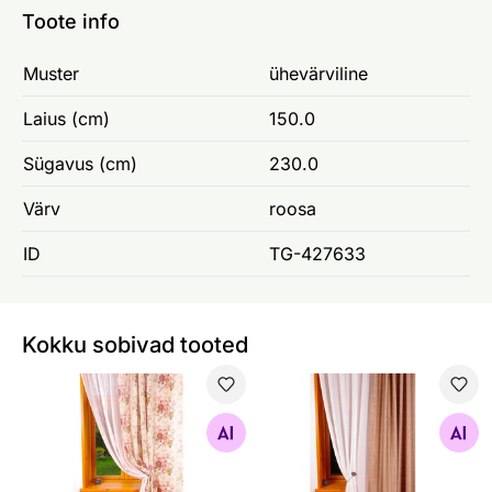
Toote info
Muster
ühevärviline
Laius (cm)
150.0
Sügavus (cm)
230.0
Värv
roosa
ID
TG-427633
Kokku sobivad tooted
Külgkardin Metroos 140x220 cm
Külgkardin Kajam
Otsi sarnaseid
Otsi sarnaseid