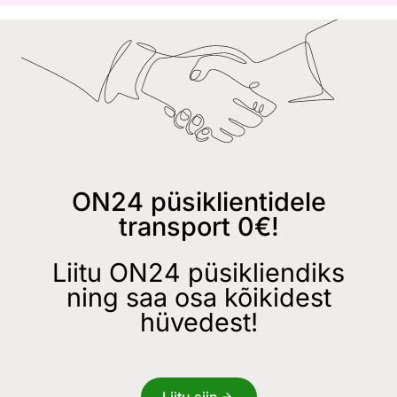
ON24 püsiklientidele
transport 0€!
Liitu ON24 püsikliendiks
ning saa osa kõikidest
hüvedest!
Liitu siin