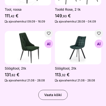
Tool, roosa
Toolid Rose, 2 tk
111
€
149
€
,42
,93
ajavahemikul 09.09 - 16.09
ajavahemikul 28.08 - 04.09
Söögitool, 2tk
Söögitool, 2tk
Otsi sarnaseid
Otsi sarnaseid
Söögitool, 2tk
Söögitool, 2tk
131
€
113
€
,62
,32
ajavahemikul 21.08 - 28.08
ajavahemikul 21.08 - 28.08
Vaata kõiki