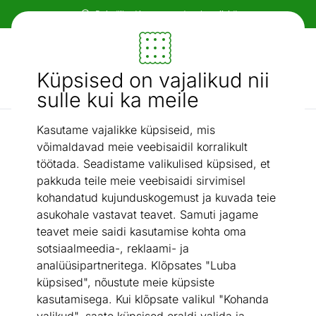
Paindlikud ja mugavad makseviisid!
Mööbel ja sisustus - ON24
Küpsised on vajalikud nii
Otsi...
AI otsing
sulle kui ka meile
Kasutame vajalikke küpsiseid, mis
Baaripukid
Baaripukk Mate
/
võimaldavad meie veebisaidil korralikult
töötada. Seadistame valikulised küpsised, et
pakkuda teile meie veebisaidi sirvimisel
kohandatud kujunduskogemust ja kuvada teie
asukohale vastavat teavet. Samuti jagame
teavet meie saidi kasutamise kohta oma
sotsiaalmeedia-, reklaami- ja
analüüsipartneritega. Klõpsates "Luba
küpsised", nõustute meie küpsiste
kasutamisega. Kui klõpsate valikul "Kohanda