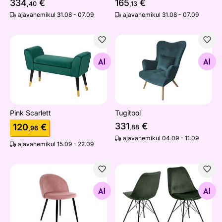
334
€
165
€
,40
,13
ajavahemikul 31.08 - 07.09
ajavahemikul 31.08 - 07.09
Pink Scarlett
Tugitool
Otsi sarnaseid
Otsi sarnaseid
Pink Scarlett
Tugitool
331
€
120
€
,88
,96
ajavahemikul 04.09 - 11.09
ajavahemikul 15.09 - 22.09
Tool, roosa
Toolid Rose, 2 tk
Otsi sarnaseid
Otsi sarnaseid