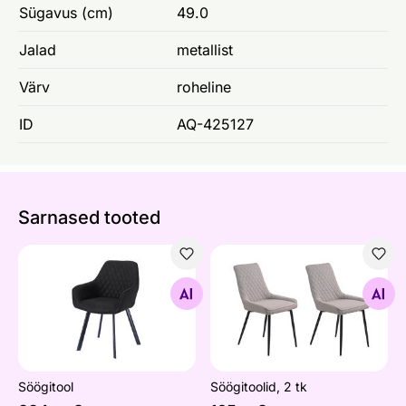
Sügavus (cm)
49.0
Jalad
metallist
Värv
roheline
ID
AQ-425127
Sarnased tooted
Söögitool
Söögitoolid, 2 tk
Otsi sarnaseid
Otsi sarnaseid
Söögitool
Söögitoolid, 2 tk