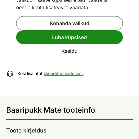
valikud", saate küpsised eraldi valida ja
nende kohta lisateavet vaadata.
Kohanda valikud
Vaata sarnaseid
Luba küpsised
Baaripukk Mate
Keeldu
ID 425127
Küsi lisainfot
klienditeenindusest
.
Baaripukk Mate tooteinfo
Toote kirjeldus