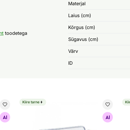
Materjal
Laius (cm)
Kõrgus (cm)
nt
toodetega
Sügavus (cm)
Värv
ID
Kiire tarne
Kii
Pliiatsialus, hall
Plii
Otsi sarnaseid