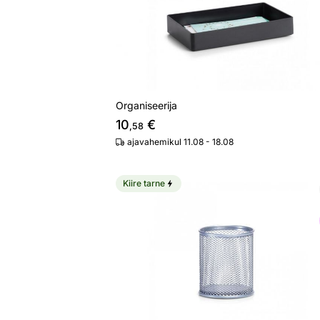
Organiseerija
10
€
,58
ajavahemikul 11.08 - 18.08
Kiire tarne
Pliiatsitops, hall
Otsi sarnaseid