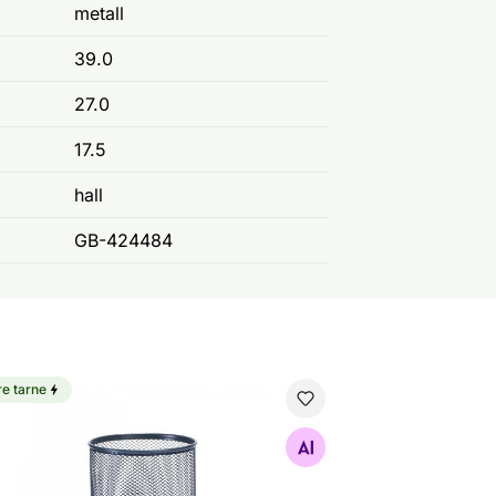
metall
39.0
27.0
17.5
hall
GB-424484
re tarne
atsitops
Otsi sarnaseid