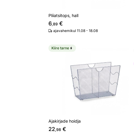
Pliiatsitops, hall
6
€
,89
ajavahemikul 11.08 - 18.08
Kiire tarne
Ajakirjade hoidja
Otsi sarnaseid
Ajakirjade hoidja
22
€
,98