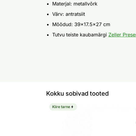
Materjal: metallvõrk
Värv: antratsiit
Mõõdud: 39x17.5x27 cm
Tutvu teiste kaubamärgi
Zeller Prese
Kokku sobivad tooted
Kiire tarne
Organiseerija
Otsi sarnaseid