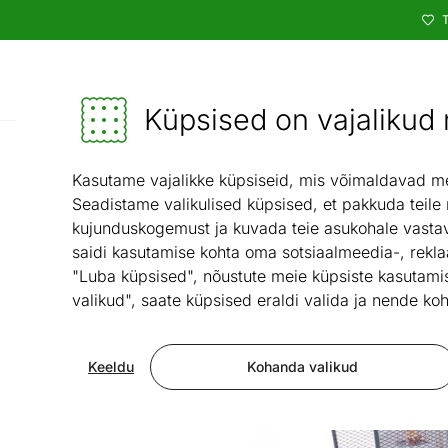
T
Kataloog
Mööbel ja sisustus - ON24
Küpsised on vajalikud n
Valgus
Kasutame vajalikke küpsiseid, mis võimaldavad meie
Seadistame valikulised küpsised, et pakkuda teile
kujunduskogemust ja kuvada teie asukohale vastav
saidi kasutamise kohta oma sotsiaalmeedia-, rekla
"Luba küpsised", nõustute meie küpsiste kasutamis
valikud", saate küpsised eraldi valida ja nende koh
Keeldu
Kohanda valikud