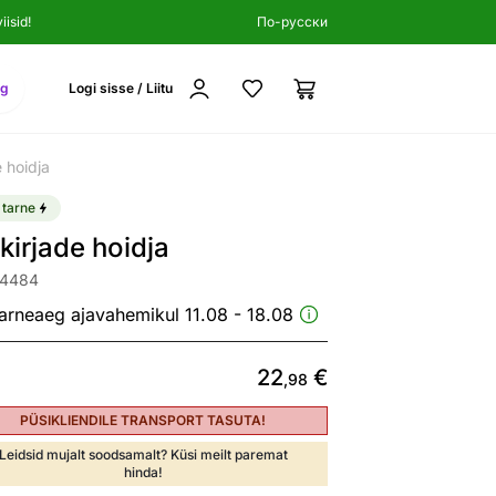
isid!
По-русски
ng
Logi sisse / Liitu
e hoidja
 tarne
kirjade hoidja
24484
arneaeg ajavahemikul 11.08 - 18.08
22
€
,98
PÜSIKLIENDILE TRANSPORT TASUTA!
Leidsid mujalt soodsamalt? Küsi meilt paremat
hinda!