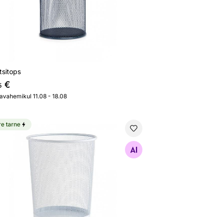
atsitops
€
5
javahemikul 11.08 - 18.08
re tarne
erikorv, valge
Otsi sarnaseid