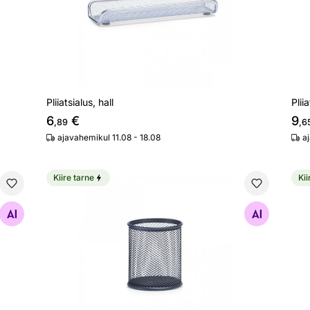
Pliiatsialus, hall
Plii
6
€
9
,89
,6
ajavahemikul 11.08 - 18.08
a
Kiire tarne
Kii
Pliiatsitops
Pab
Otsi sarnaseid