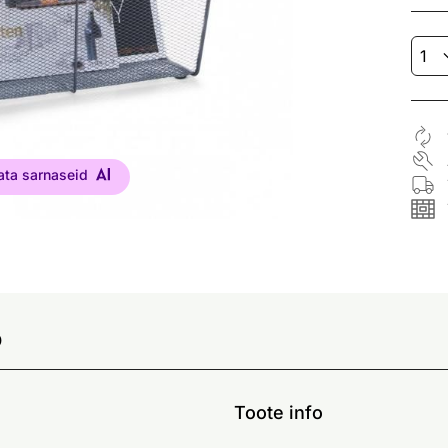
ata sarnaseid
o
Toote info