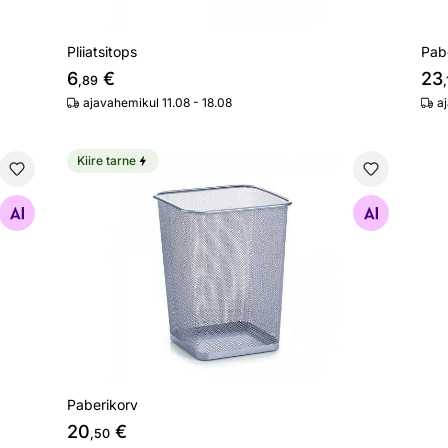
Pliiatsitops
Pabe
6
€
23
,89
,
ajavahemikul 11.08 - 18.08
a
Kiire tarne
Paberikorv
Otsi sarnaseid
Paberikorv
20
€
,50