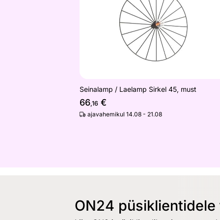
Seinalamp / Laelamp Sirkel 45, must
66
€
,16
ajavahemikul 14.08 - 21.08
ON24 püsiklientidele 