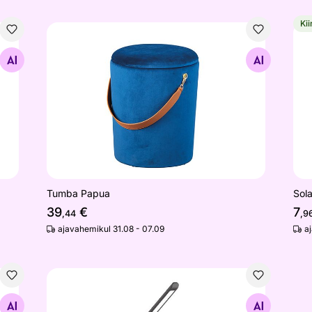
Kii
Tumba Papua
Sol
Otsi sarnaseid
Tumba Papua
Sola
39
€
7
,44
,9
ajavahemikul 31.08 - 07.09
a
Laualamp 612-B
Otsi sarnaseid