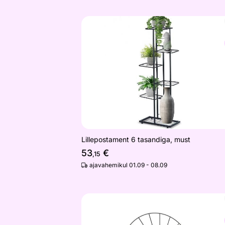
Lillepostament 6 tasandiga, must
Otsi sarnaseid
Lillepostament 6 tasandiga, must
53
€
,15
ajavahemikul 01.09 - 08.09
Seinalamp / Laelamp Sirkel 45, must
Otsi sarnaseid