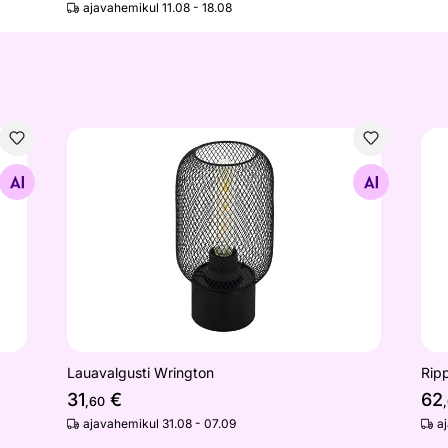
ajavahemikul 11.08 - 18.08
Lauavalgusti Wrington
Rip
Otsi sarnaseid
Lauavalgusti Wrington
Rip
31
€
62
,60
ajavahemikul 31.08 - 07.09
a