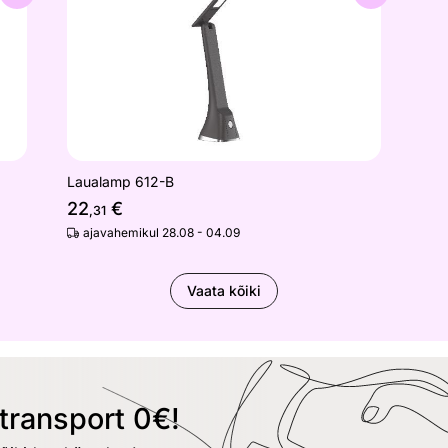
Laualamp 612-B
22
€
,31
ajavahemikul 28.08 - 04.09
Vaata kõiki
transport 0€!