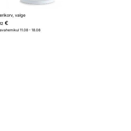
rikorv, valge
€
12
javahemikul 11.08 - 18.08