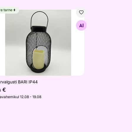
re tarne
arvalgusti BARI IP44
Otsi sarnaseid
rvalgusti BARI IP44
€
6
javahemikul 12.08 - 19.08