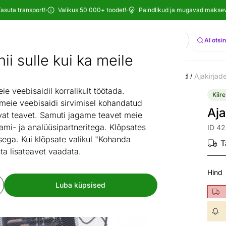
asuta transport!
·
Valikus 50 000+ toodet!
·
Paindlikud ja mugavad maksevi
Otsi
AI otsi
ii sulle kui ka meile
tid ja sisustuskaubad
Sisustuselemendid
Kontoritarbed
Ajakirjad
/
/
/
 veebisaidil korralikult töötada.
Kiire
 meie veebisaidi sirvimisel kohandatud
Aja
at teavet. Samuti jagame teavet meie
ami- ja analüüsipartneritega. Klõpsates
ID 4
ega. Kui klõpsate valikul "Kohanda
T
ta lisateavet vaadata.
Hind
Luba küpsised