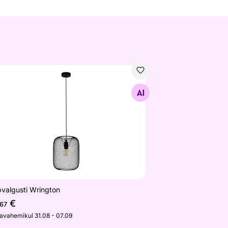
pvalgusti Wrington
Otsi sarnaseid
pvalgusti Wrington
€
,67
javahemikul 31.08 - 07.09