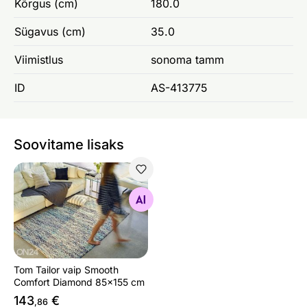
Kõrgus (cm)
180.0
Sügavus (cm)
35.0
Viimistlus
sonoma tamm
ID
AS-413775
Soovitame lisaks
Tom Tailor vaip Smooth Comfort Diamond 85x155 cm
Otsi sarnaseid
Tom Tailor vaip Smooth
Comfort Diamond 85x155 cm
143
€
,86