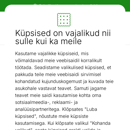
Paindlikud ja mugavad makseviisid!
Mööbel ja sisustus - ON24
Küpsised on vajalikud nii
Otsi...
AI otsing
sulle kui ka meile
Kasutame vajalikke küpsiseid, mis
Dokumendiriiulid
Kappriiul Trentino 80cm
/
võimaldavad meie veebisaidil korralikult
töötada. Seadistame valikulised küpsised, et
pakkuda teile meie veebisaidi sirvimisel
kohandatud kujunduskogemust ja kuvada teie
asukohale vastavat teavet. Samuti jagame
teavet meie saidi kasutamise kohta oma
sotsiaalmeedia-, reklaami- ja
analüüsipartneritega. Klõpsates "Luba
küpsised", nõustute meie küpsiste
kasutamisega. Kui klõpsate valikul "Kohanda