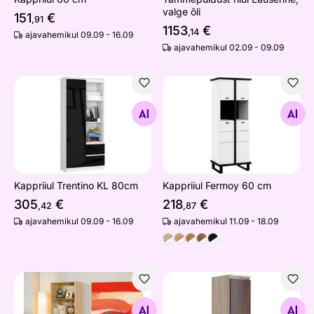
valge õli
151
€
,91
1153
€
,14
ajavahemikul 09.09 - 16.09
ajavahemikul 02.09 - 09.09
Kappriiul Trentino KL 80cm
Kappriiul Fermoy 60 cm
Otsi sarnaseid
Otsi sarnaseid
Kappriiul Trentino KL 80cm
Kappriiul Fermoy 60 cm
305
€
218
€
,42
,87
ajavahemikul 09.09 - 16.09
ajavahemikul 11.09 - 18.09
Riiul Parini 4
Seinakapp 30 cm
Otsi sarnaseid
Otsi sarnaseid