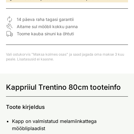
14 päeva raha tagasi garantii
Aitame sul mööbli kokku panna
Toome kauba sinuni ka õhtuti
Vali ostukorvis "Maksa kolmes osas" ja saad jagada oma makse 3 kuu
peale. Lisatasusid ei kaasne.
Kappriiul Trentino 80cm tooteinfo
Toote kirjeldus
Kapp on valmistatud melamiinkattega
mööbliplaadist