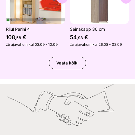
Riiul Parini 4
Seinakapp 30 cm
108
€
54
€
,58
,98
ajavahemikul 03.09 - 10.09
ajavahemikul 26.08 - 02.09
Vaata kõiki