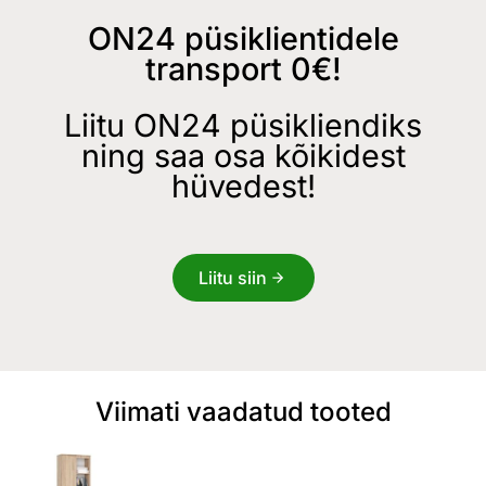
ON24 püsiklientidele
transport 0€!
Liitu ON24 püsikliendiks
ning saa osa kõikidest
hüvedest!
Liitu siin
Viimati vaadatud tooted