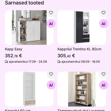
Sarnased tooted
Kapp Easy
Kappriiul Trentino KL 80cm
Otsi sarnaseid
Otsi sarnaseid
Kapp Easy
Kappriiul Trentino KL 80cm
352
€
305
€
,76
,42
ajavahemikul 17.09 - 24.09
ajavahemikul 09.09 - 16.09
Kappriiul 60 cm
Tammepuidust riiul Lausenne,
Otsi sarnaseid
Otsi sarnaseid
Kappriiul 60 cm
Tammepuidust riiul Lausenne,