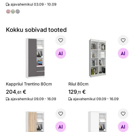
ajavahemikul 03.09 - 10.09
Kokku sobivad tooted
Kappriiul Trentino 80cm
Riiul 80cm
Otsi sarnaseid
Otsi sarnaseid
Kappriiul Trentino 80cm
Riiul 80cm
204
€
129
€
,61
,11
ajavahemikul 09.09 - 16.09
ajavahemikul 09.09 - 16.09
Kappriiul Trentino 80cm
Kappriiul Trentino 80cm
Otsi sarnaseid
Otsi sarnaseid