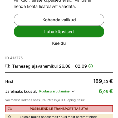
valikud", saate küpsised eraldi valida ja
nende kohta lisateavet vaadata.
Kohanda valikud
Go to slide 1
Go to slide 2
Go to slide 3
Go to slide 4
Go to slide 5
Luba küpsised
Mõõtmed
Vaata sarnaseid
Keeldu
Kappriiul Trentino 80cm
ID 413775
Tarneaeg ajavahemikul 26.08 - 02.09
189
€
Hind
,40
6
€
Järelmaks kuus al.
Kuutasu arvutamine
,06
või maksa kolmes osas 0% intress ja 0 € lepingutasu!
PÜSIKLIENDILE TRANSPORT TASUTA!
Leidsid mujalt soodsamalt? Küsi meilt paremat hinda!